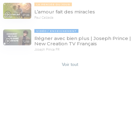
LA PENSÉE DU JOUR
L’amour fait des miracles
07:38
Paul Calzada
VIDÉO
ENSEIGNEMENT
Régner avec bien plus | Joseph Prince |
72:53
New Creation TV Français
Joseph Prince FR
Voir tout