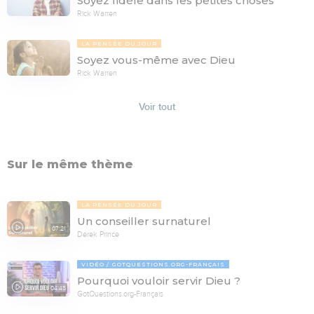
Soyez fidèle dans les petites choses
Rick Warren
LA PENSÉE DU JOUR
Soyez vous-même avec Dieu
Rick Warren
Voir tout
Sur le même thème
LA PENSÉE DU JOUR
Un conseiller surnaturel
07:21
Derek Prince
VIDÉO
GOTQUESTIONS.ORG-FRANÇAIS
Pourquoi vouloir servir Dieu ?
04:45
GotQuestions.org-Français