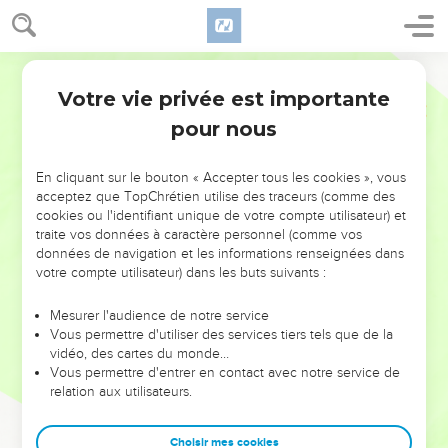
Votre vie privée est importante
pour nous
NE MANQUEZ PAS L’ÉVÉNEMENT
En cliquant sur le bouton « Accepter tous les cookies », vous
DE L’ANNÉE !
acceptez que TopChrétien utilise des traceurs (comme des
cookies ou l'identifiant unique de votre compte utilisateur) et
ET SI LEURS ERREURS POUVAIENT VOUS ÉVITER LES
traite vos données à caractère personnel (comme vos
VOTRES ?
données de navigation et les informations renseignées dans
votre compte utilisateur) dans les buts suivants :
On admire souvent les leaders pour leurs réussites, leur impact,
leur foi ou leur vision. Mais on voit moins les doutes, les erreurs
Mesurer l'audience de notre service
Vous permettre d'utiliser des services tiers tels que de la
et les saisons difficiles qu'ils ont traversés, alors même que ce
vidéo, des cartes du monde…
sont elles qui les ont façonnés.
Vous permettre d'entrer en contact avec notre service de
relation aux utilisateurs.
Dans cette conférence, leaders, entrepreneurs, et responsables
reviennent sur les erreurs marquantes de leur parcours et les
clés pour avancer avec plus de sagesse afin que leurs erreurs
Choisir mes cookies