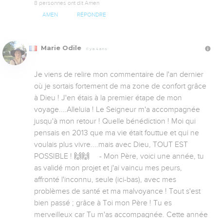
8 personnes ont dit Amen
AMEN
RÉPONDRE
Marie Odile
Il y a 4 ans
Je viens de relire mon commentaire de l'an dernier 
où je sortais fortement de ma zone de confort grâce 
à Dieu ! J'en étais à la premier étape de mon 
voyage....Alleluia ! Le Seigneur m'a accompagnée 
jusqu'à mon retour ! Quelle bénédiction ! Moi qui 
pensais en 2013 que ma vie était fouttue et qui ne 
voulais plus vivre....mais avec Dieu, TOUT EST 
POSSIBLE ! 🙌🙌     - Mon Père, voici une année, tu 
as validé mon projet et j'ai vaincu mes peurs, 
affronté l'inconnu, seule (ici-bas), avec mes 
problèmes de santé et ma malvoyance ! Tout s'est 
bien passé ; grâce à Toi mon Père ! Tu es 
merveilleux car Tu m'as accompagnée. Cette année 