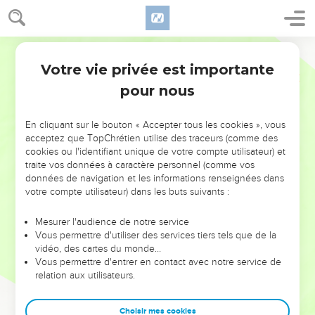
Votre vie privée est importante
pour nous
NE MANQUEZ PAS L’ÉVÉNEMENT
En cliquant sur le bouton « Accepter tous les cookies », vous
DE L’ANNÉE !
acceptez que TopChrétien utilise des traceurs (comme des
cookies ou l'identifiant unique de votre compte utilisateur) et
ET SI LEURS ERREURS POUVAIENT VOUS ÉVITER LES
traite vos données à caractère personnel (comme vos
VOTRES ?
données de navigation et les informations renseignées dans
votre compte utilisateur) dans les buts suivants :
On admire souvent les leaders pour leurs réussites, leur impact,
leur foi ou leur vision. Mais on voit moins les doutes, les erreurs
Mesurer l'audience de notre service
Vous permettre d'utiliser des services tiers tels que de la
et les saisons difficiles qu'ils ont traversés, alors même que ce
vidéo, des cartes du monde…
sont elles qui les ont façonnés.
Vous permettre d'entrer en contact avec notre service de
relation aux utilisateurs.
Dans cette conférence, leaders, entrepreneurs, et responsables
reviennent sur les erreurs marquantes de leur parcours et les
clés pour avancer avec plus de sagesse afin que leurs erreurs
Choisir mes cookies