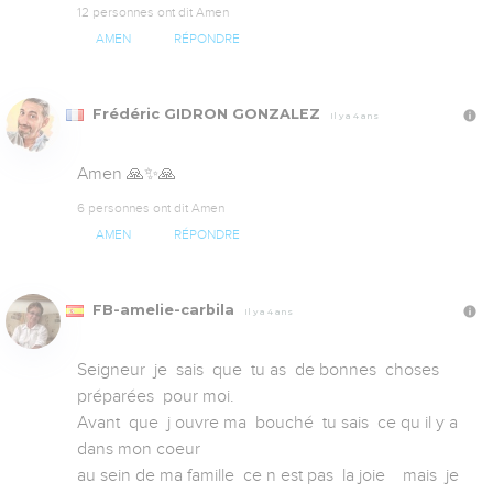
12 personnes ont dit Amen
AMEN
RÉPONDRE
Frédéric GIDRON GONZALEZ
Il y a 4 ans
Amen 🙏✨🙏
6 personnes ont dit Amen
AMEN
RÉPONDRE
FB-amelie-carbila
Il y a 4 ans
Seigneur  je  sais  que  tu as  de bonnes  choses 
préparées  pour moi.  

Avant  que  j ouvre ma  bouché  tu sais  ce qu il y a 
dans mon coeur 

au sein de ma famille  ce n est pas  la joie    mais  je 