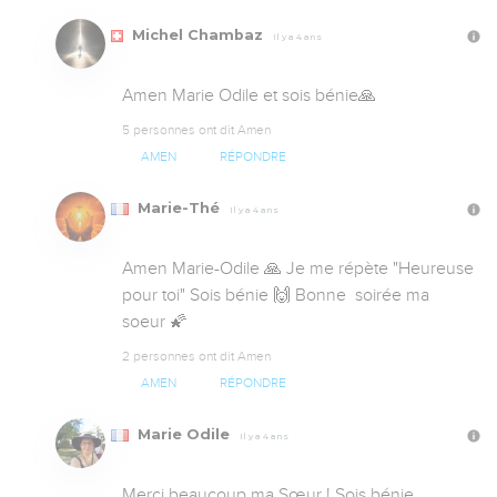
Michel Chambaz
Il y a 4 ans
Amen Marie Odile et sois bénie🙏
5 personnes ont dit Amen
AMEN
RÉPONDRE
Marie-Thé
Il y a 4 ans
Amen Marie-Odile 🙏 Je me répète "Heureuse 
pour toi" Sois bénie 🙌 Bonne  soirée ma 
soeur 🌠
2 personnes ont dit Amen
AMEN
RÉPONDRE
Marie Odile
Il y a 4 ans
Merci beaucoup ma Sœur ! Sois bénie 