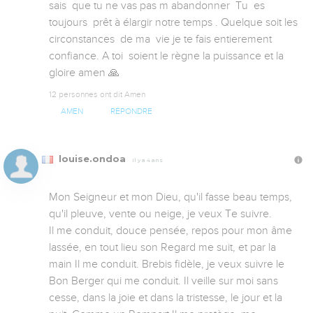
sais  que tu ne vas pas m abandonner  Tu  es 
toujours  prêt à élargir notre temps . Quelque soit les  
circonstances  de ma  vie je te fais entierement 
confiance. A toi  soient le règne la puissance et la 
gloire amen 🙏
12 personnes ont dit Amen
AMEN
RÉPONDRE
louise.ondoa
Il y a 4 ans
Mon Seigneur et mon Dieu, qu'il fasse beau temps, 
qu'il pleuve, vente ou neige, je veux Te suivre. 

Il me conduit, douce pensée, repos pour mon âme 
lassée, en tout lieu son Regard me suit, et par la 
main Il me conduit. Brebis fidèle, je veux suivre le 
Bon Berger qui me conduit. Il veille sur moi sans 
cesse, dans la joie et dans la tristesse, le jour et la 