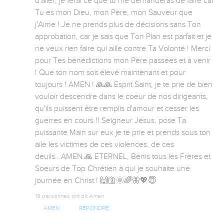
d'aller, je ferai ce que tu me demanderas de faire car 
Tu es mon Dieu, mon Père, mon Sauveur que 
j'Aime ! Je ne prends plus de décisions sans Ton 
approbation, car je sais que Ton Plan est parfait et je 
ne veux rien faire qui aille contre Ta Volonté ! Merci 
pour Tes bénédictions mon Père passées et à venir 
! Que ton nom soit élevé maintenant et pour 
toujours ! AMEN ! 🙏🙏 Esprit Saint, je te prie de bien 
vouloir descendre dans le coeur de nos dirigeants, 
qu'ils puissent être remplis d'amour et cesser les 
guerres en cours !! Seigneur Jésus, pose Ta 
puissante Main sur eux je te prie et prends sous ton 
aile les victimes de ces violences, de ces 
deuils...AMEN 🙏 ETERNEL, Bénis tous les Frères et 
Soeurs de Top Chrétien à qui je souhaite une 
journée en Christ ! 🙌🛐🌞🌈🦋💖😇
19 personnes ont dit Amen
AMEN
RÉPONDRE