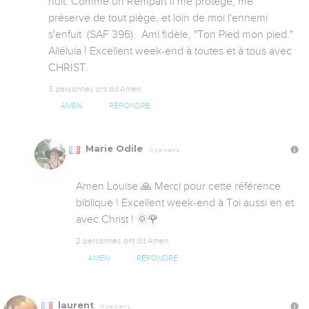
nuit. Comme un Rempart Il me protège, me 
préserve de tout piège, et loin de moi l'ennemi 
s'enfuit  (SAF 396).  Ami fidèle, "Ton Pied mon pied." 
Alléluia ! Excellent week-end à toutes et à tous avec 
CHRIST.
3 personnes ont dit Amen
AMEN
RÉPONDRE
Marie Odile
Il y a 4 ans
Amen Louise 🙏 Merci pour cette référence 
biblique ! Excellent week-end à Toi aussi en et 
avec Christ ! 🌞🌹
2 personnes ont dit Amen
AMEN
RÉPONDRE
laurent
Il y a 4 ans