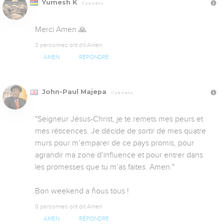
Yumesh K
Il y a 4 ans
Merci Amen 🙏
3 personnes ont dit Amen
AMEN
RÉPONDRE
John-Paul Majepa
Il y a 4 ans
"Seigneur Jésus-Christ, je te remets mes peurs et 
mes réticences. Je décide de sortir de mes quatre 
murs pour m’emparer de ce pays promis, pour 
agrandir ma zone d’influence et pour entrer dans 
les promesses que tu m’as faites. Amen."

Bon weekend a ñous tous !
8 personnes ont dit Amen
AMEN
RÉPONDRE