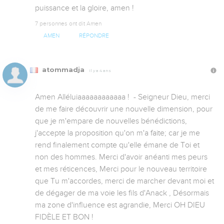
puissance et la gloire, amen !
7 personnes ont dit Amen
AMEN
RÉPONDRE
atommadja
Il y a 4 ans
Amen Alléluiaaaaaaaaaaaa !  - Seigneur Dieu, merci 
de me faire découvrir une nouvelle dimension, pour 
que je m'empare de nouvelles bénédictions, 
j'accepte la proposition qu'on m'a faite; car je me 
rend finalement compte qu'elle émane de Toi et 
non des hommes. Merci d'avoir anéanti mes peurs 
et mes réticences, Merci pour le nouveau territoire 
que Tu m'accordes, merci de marcher devant moi et 
de dégager de ma voie les fils d'Anack , Désormais 
ma zone d'influence est agrandie, Merci OH DIEU 
FIDÈLE ET BON !