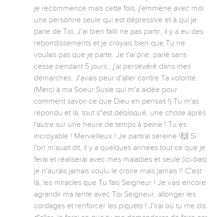
je recommence mais cette fois, j'emmène avec moi 
une personne seule qui est dépressive et à qui je 
parle de Toi. J'ai bien failli ne pas partir, il y a eu des 
rebondissements et je croyais bien que Tu ne 
voulais pas que je parte. Je t'ai prié, parlé sans 
cesse pendant 5 jours ; j'ai persévéré dans mes 
démarches. J'avais peur d'aller contre Ta volonté. 
(Merci à ma Soeur Susie qui m'a aidée pour 
comment savoir ce que Dieu en pensait !) Tu m'as 
répondu et là, tout s''est débloqué, une chose après 
l'autre sur une heure de temps à peine ! Tu es 
incroyable ! Merveilleux ! Je partirai sereine !🙌 Si 
l'on m'avait dit, il y a quelques années tout ce que je 
ferai et réaliserai avec mes maladies et seule (ici-bas) 
je n'aurais jamais voulu le croire mais jamais !! C'est 
là, les miracles que Tu fais Seigneur ! Je vais encore 
agrandir ma tente avec Toi Seigneur, allonger les 
cordages et renforcer les piquets ! J'irai où tu me dis 