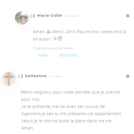
Marie Odile
Il y a 4 ans
Amen 🙏 Merci John-Paul et bon week-end à 
toi aussi ! 🌞😇
2 personnes ont dit Amen
AMEN
RÉPONDRE
katleenne
Il y a 4 ans
Merci seigneur,pour cette pensée que je prends 
pour moi.

Je te présente,ma vie avec ses soucis de 
logement,je sais tu me prépares cet appartement.

Jésus,je te donne toute la place dans ma vie.

Amen