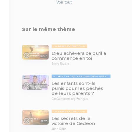
Voir tout
Sur le même thème
LA PENSÉE DU JOUR
Dieu achèvera ce qu'il a
08:37
commencé en toi
Stève Rivière
VIDÉO
GOTQUESTIONS.ORG-FRANÇAIS
Les enfants sont-ils
03:22
punis pour les péchés
de leurs parents ?
GotQuestions.org-Français
LA PENSÉE DU JOUR
Les secrets de la
07:37
victoire de Gédéon
John Roos