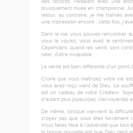
des records. Pédalant avec une étonna
brusquement muée en championne. Juste 
retour, au contraire, je me traînais av
une impression encore : cette fois, j’ava
Dans la vie, vous pouvez rencontrer a
vous le voulez, vous avez le sentiment 
Cependant, quand les vents sont contra
rater, d’être incapable.
La vérité est bien différente d’un point d
Croire que vous maîtrisez votre vie es
vous avez reçu vient de Dieu. Le souffl
est un cadeau de votre Créateur. Soyez
d’autant plus joyeux(se), clairvoyant(e) et
De même, lorsque viennent la difficul
croyez pas que vous êtes forcément 
Vous faites face à l’adversité que tout
la bonne nouvelle est que Dieu peut et