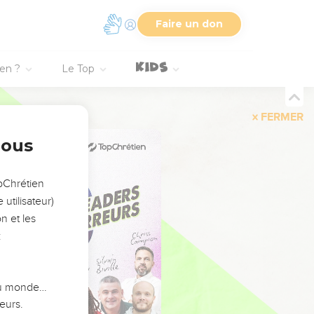
Faire un don
ien ?
Le Top
FERMER
nous
opChrétien
utilisateur)
n et les
:
 du monde…
eurs.