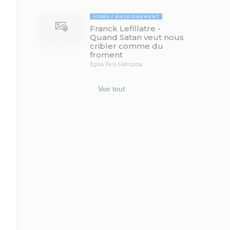
VIDÉO
ENSEIGNEMENT
Franck Lefillatre -
Quand Satan veut nous
cribler comme du
froment
Église Paris Métropole
Voir tout