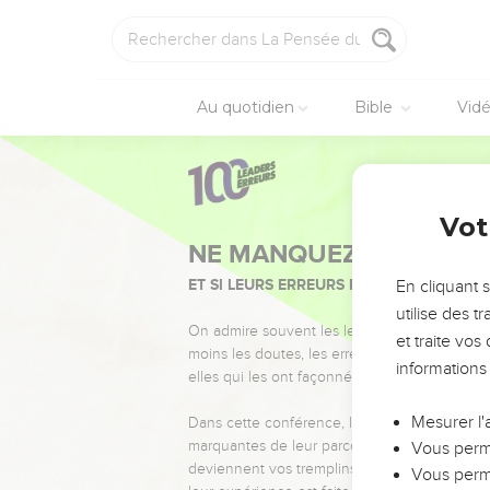
Au quotidien
Bible
Vid
Vot
NE MANQUEZ PAS L’ÉVÉ
ET SI LEURS ERREURS POUVAIENT VOUS 
En cliquant 
utilise des 
On admire souvent les leaders pour leurs réussi
et traite vo
moins les doutes, les erreurs et les saisons di
informations
elles qui les ont façonnés.
Mesurer l'
Dans cette conférence, leaders, entrepreneur
marquantes de leur parcours et les clés pour
Vous perme
deviennent vos tremplins. Que vous guidiez 
Vous perme