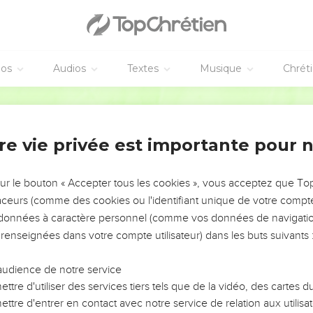
éos
Audios
Textes
Musique
Chrét
re vie privée est importante pour 
NEMENT DE L’ANNÉE !
ÉVITER LES VOTRES ?
sur le bouton « Accepter tous les cookies », vous acceptez que T
traceurs (comme des cookies ou l'identifiant unique de votre compte 
tes, leur impact, leur foi ou leur vision. Mais on voit
s données à caractère personnel (comme vos données de navigatio
fficiles qu'ils ont traversés, alors même que ce sont
 renseignées dans votre compte utilisateur) dans les buts suivants 
audience de notre service
s, et responsables reviennent sur les erreurs
 avancer avec plus de sagesse afin que leurs erreurs
ttre d'utiliser des services tiers tels que de la vidéo, des cartes
un ministère, une équipe, un groupe ou une famille,
ttre d'entrer en contact avec notre service de relation aux utilisat