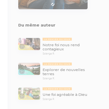
Du même auteur
LA PENSÉE DU JOUR
Notre foi nous rend
07:52
contagieux
Solange R.
LA PENSÉE DU JOUR
Explorer de nouvelles
07:37
terres
Solange R.
LA PENSÉE DU JOUR
Une foi agréable à Dieu
07:48
Solange R.