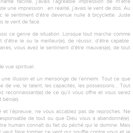
nte facilité, j’avais l’agréable impression de m’être
une impression : en réalité, j’avais le vent de dos. Au
ec le sentiment d’être devenue nulle à bicyclette. Juste
is le vent de face.
ussi ce genre de situation. Lorsque tout marche comme
d’être le ou la meilleur(e), de réussir, d’être capable.
ires, vous avez le sentiment d’être mauvais(e), de tout
e vue spirituel.
t une illusion et un mensonge de l’ennemi. Tout ce que
e de vie, le talent, les capacités, les possessions… Tout
 reconnaissant(e) de ce qu’il vous offre et vous serez
 béni(e).
té et l’épreuve, ne vous accablez pas de reproches. Ne
responsable de tout ou que Dieu vous a abandonné(e).
 être humain connaît du fait du péché qui le domine. Mais
 veut faire tomber ce vent qui souffle contre vous et le