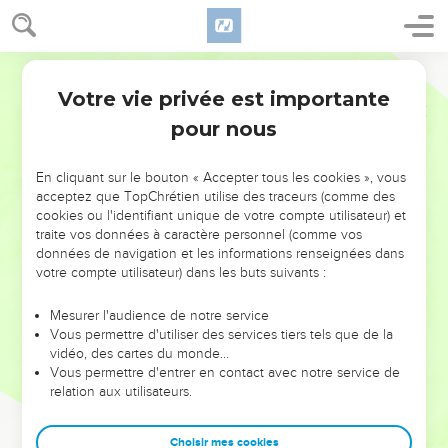
Votre vie privée est importante
pour nous
NE MANQUEZ PAS L’ÉVÉNEMENT
En cliquant sur le bouton « Accepter tous les cookies », vous
DE L’ANNÉE !
acceptez que TopChrétien utilise des traceurs (comme des
cookies ou l'identifiant unique de votre compte utilisateur) et
ET SI LEURS ERREURS POUVAIENT VOUS ÉVITER LES
traite vos données à caractère personnel (comme vos
VOTRES ?
données de navigation et les informations renseignées dans
votre compte utilisateur) dans les buts suivants :
On admire souvent les leaders pour leurs réussites, leur impact,
leur foi ou leur vision. Mais on voit moins les doutes, les erreurs
Mesurer l'audience de notre service
Vous permettre d'utiliser des services tiers tels que de la
et les saisons difficiles qu'ils ont traversés, alors même que ce
vidéo, des cartes du monde…
sont elles qui les ont façonnés.
Vous permettre d'entrer en contact avec notre service de
relation aux utilisateurs.
Dans cette conférence, leaders, entrepreneurs, et responsables
reviennent sur les erreurs marquantes de leur parcours et les
clés pour avancer avec plus de sagesse afin que leurs erreurs
Choisir mes cookies