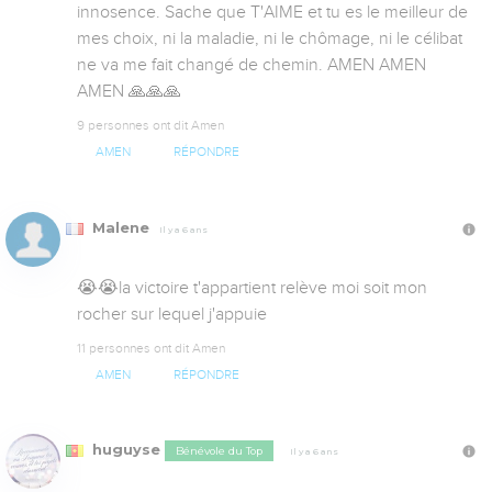
innosence. Sache que T'AIME et tu es le meilleur de 
mes choix, ni la maladie, ni le chômage, ni le célibat 
ne va me fait changé de chemin. AMEN AMEN 
AMEN 🙏🙏🙏
9 personnes ont dit Amen
AMEN
RÉPONDRE
Malene
Il y a 6 ans
😭😭la victoire t'appartient relève moi soit mon 
rocher sur lequel j'appuie
11 personnes ont dit Amen
AMEN
RÉPONDRE
huguyse
Bénévole du Top
Il y a 6 ans