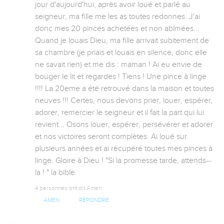
jour d'aujourd'hui, après avoir loué et parlé au 
seigneur, ma fille me les as toutes redonnes. J'ai 
donc mes 20 pinces achetées et non abîmées... 
Quand je louais Dieu, ma fille arrivait subitement de 
sa chambre (je priais et louais en silence, donc elle 
ne savait rien) et me dis : maman ! Ai eu envie de 
bouger le lit et regardes ! Tiens ! Une pince à linge 
!!!! La 20eme a été retrouvé dans la maison et toutes 
neuves !!! Certes, nous devons prier, louer, espérer, 
adorer, remercier le seigneur et il fait la part qui lui 
revient... Osons louer, espérer, persévérer et adorer 
et nos victoires seront complètes. Ai loué sur 
plusieurs années et ai récupéré toutes mes pinces à 
linge. Gloire à Dieu ! "Si la promesse tarde, attends--
la ! " la bible.
4 personnes ont dit Amen
AMEN
RÉPONDRE