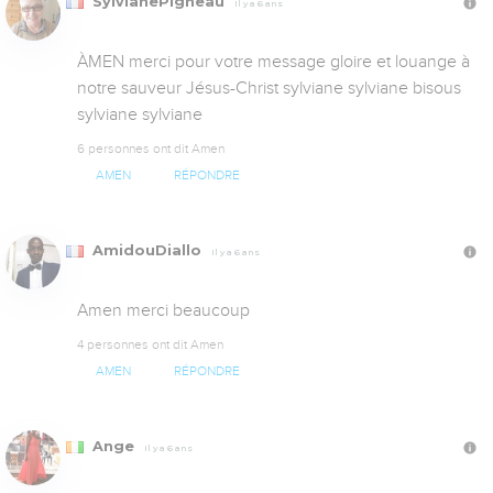
SylvianePigneau
Il y a 6 ans
ÀMEN merci pour votre message gloire et louange à 
notre sauveur Jésus-Christ sylviane sylviane bisous 
sylviane sylviane
6 personnes ont dit Amen
AMEN
RÉPONDRE
AmidouDiallo
Il y a 6 ans
Amen merci beaucoup
4 personnes ont dit Amen
AMEN
RÉPONDRE
Ange
Il y a 6 ans