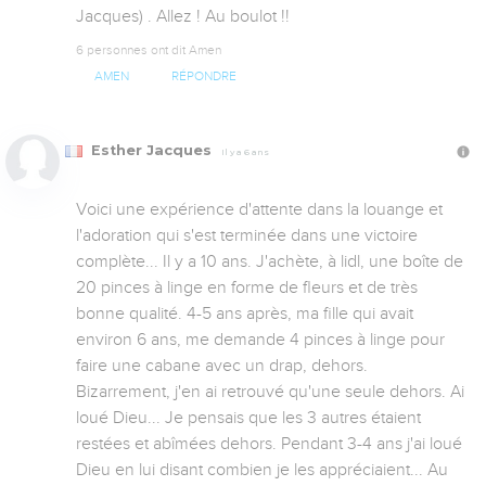
Jacques) . Allez ! Au boulot !!
6 personnes ont dit Amen
AMEN
RÉPONDRE
Esther Jacques
Il y a 6 ans
Voici une expérience d'attente dans la louange et 
l'adoration qui s'est terminée dans une victoire 
complète... Il y a 10 ans. J'achète, à lidl, une boîte de 
20 pinces à linge en forme de fleurs et de très 
bonne qualité. 4-5 ans après, ma fille qui avait 
environ 6 ans, me demande 4 pinces à linge pour 
faire une cabane avec un drap, dehors. 
Bizarrement, j'en ai retrouvé qu'une seule dehors. Ai 
loué Dieu... Je pensais que les 3 autres étaient 
restées et abîmées dehors. Pendant 3-4 ans j'ai loué 
Dieu en lui disant combien je les appréciaient... Au 