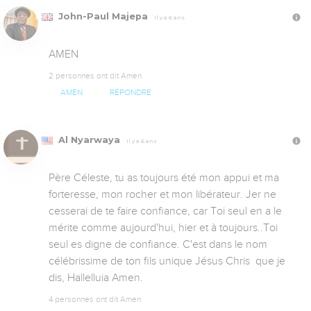
John-Paul Majepa
Il y a 6 ans
AMEN
2 personnes ont dit Amen
AMEN
RÉPONDRE
Al Nyarwaya
Il y a 6 ans
Père Céleste, tu as toujours été mon appui et ma 
forteresse, mon rocher et mon libérateur. Jer ne 
cesserai de te faire confiance, car Toi seul en a le 
mérite comme aujourd'hui, hier et à toujours..Toi 
seul es digne de confiance. C'est dans le nom 
célébrissime de ton fils unique Jésus Chris  que je 
dis, Hallelluia Amen.
4 personnes ont dit Amen