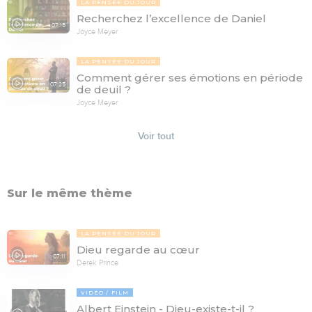
LA PENSÉE DU JOUR
Recherchez l’excellence de Daniel
07:15
Joyce Meyer
LA PENSÉE DU JOUR
Comment gérer ses émotions en période
07:25
de deuil ?
Joyce Meyer
Voir tout
Sur le même thème
LA PENSÉE DU JOUR
Dieu regarde au cœur
07:11
Derek Prince
VIDÉO
FILM
Albert Einstein - Dieu-existe-t-il ?