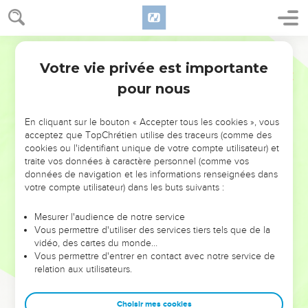
Votre vie privée est importante
pour nous
NE MANQUEZ PAS L’ÉVÉNEMENT
En cliquant sur le bouton « Accepter tous les cookies », vous
DE L’ANNÉE !
acceptez que TopChrétien utilise des traceurs (comme des
cookies ou l'identifiant unique de votre compte utilisateur) et
ET SI LEURS ERREURS POUVAIENT VOUS ÉVITER LES
traite vos données à caractère personnel (comme vos
VOTRES ?
données de navigation et les informations renseignées dans
votre compte utilisateur) dans les buts suivants :
On admire souvent les leaders pour leurs réussites, leur impact,
leur foi ou leur vision. Mais on voit moins les doutes, les erreurs
Mesurer l'audience de notre service
Vous permettre d'utiliser des services tiers tels que de la
et les saisons difficiles qu'ils ont traversés, alors même que ce
vidéo, des cartes du monde…
sont elles qui les ont façonnés.
Vous permettre d'entrer en contact avec notre service de
relation aux utilisateurs.
Dans cette conférence, leaders, entrepreneurs, et responsables
reviennent sur les erreurs marquantes de leur parcours et les
clés pour avancer avec plus de sagesse afin que leurs erreurs
Choisir mes cookies