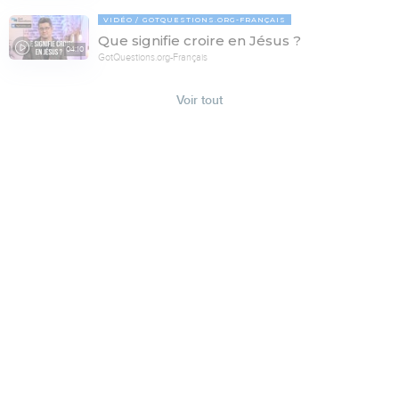
VIDÉO
GOTQUESTIONS.ORG-FRANÇAIS
Que signifie croire en Jésus ?
04:10
GotQuestions.org-Français
Voir tout