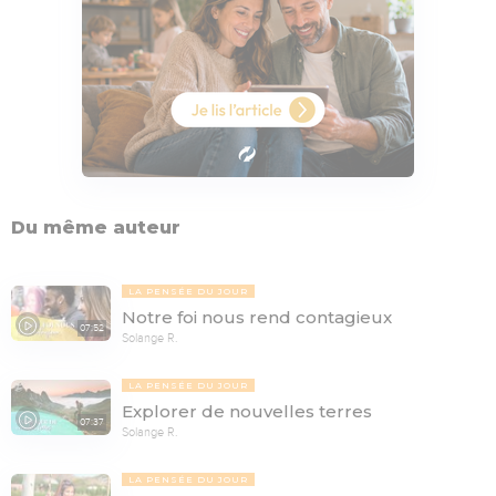
Du même auteur
LA PENSÉE DU JOUR
Notre foi nous rend contagieux
07:52
Solange R.
LA PENSÉE DU JOUR
Explorer de nouvelles terres
07:37
Solange R.
LA PENSÉE DU JOUR