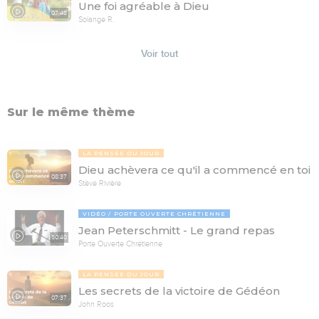
Une foi agréable à Dieu
07:48
Solange R.
Voir tout
Sur le même thème
LA PENSÉE DU JOUR
Dieu achèvera ce qu'il a commencé en toi
08:37
Stève Rivière
VIDÉO
PORTE OUVERTE CHRÉTIENNE
Jean Peterschmitt - Le grand repas
50:40
Porte Ouverte Chrétienne
LA PENSÉE DU JOUR
Les secrets de la victoire de Gédéon
07:37
John Roos