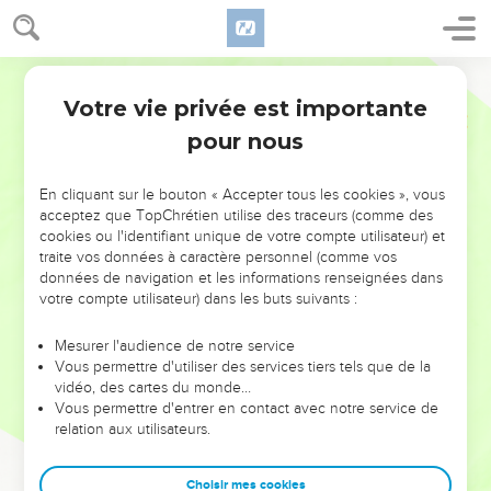
Votre vie privée est importante
pour nous
NE MANQUEZ PAS L’ÉVÉNEMENT
En cliquant sur le bouton « Accepter tous les cookies », vous
DE L’ANNÉE !
acceptez que TopChrétien utilise des traceurs (comme des
cookies ou l'identifiant unique de votre compte utilisateur) et
ET SI LEURS ERREURS POUVAIENT VOUS ÉVITER LES
traite vos données à caractère personnel (comme vos
VOTRES ?
données de navigation et les informations renseignées dans
votre compte utilisateur) dans les buts suivants :
On admire souvent les leaders pour leurs réussites, leur impact,
leur foi ou leur vision. Mais on voit moins les doutes, les erreurs
Mesurer l'audience de notre service
Vous permettre d'utiliser des services tiers tels que de la
et les saisons difficiles qu'ils ont traversés, alors même que ce
vidéo, des cartes du monde…
sont elles qui les ont façonnés.
Vous permettre d'entrer en contact avec notre service de
relation aux utilisateurs.
Dans cette conférence, leaders, entrepreneurs, et responsables
reviennent sur les erreurs marquantes de leur parcours et les
clés pour avancer avec plus de sagesse afin que leurs erreurs
Choisir mes cookies