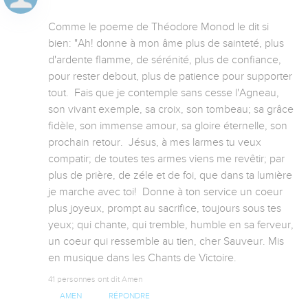
Comme le poeme de Théodore Monod le dit si 
bien: "Ah! donne à mon âme plus de sainteté, plus 
d'ardente flamme, de sérénité, plus de confiance, 
pour rester debout, plus de patience pour supporter 
tout.  Fais que je contemple sans cesse l'Agneau, 
son vivant exemple, sa croix, son tombeau; sa grâce 
fidèle, son immense amour, sa gloire éternelle, son 
prochain retour.  Jésus, à mes larmes tu veux 
compatir; de toutes tes armes viens me revêtir; par 
plus de prière, de zéle et de foi, que dans ta lumière 
je marche avec toi!  Donne à ton service un coeur 
plus joyeux, prompt au sacrifice, toujours sous tes 
yeux; qui chante, qui tremble, humble en sa ferveur, 
un coeur qui ressemble au tien, cher Sauveur. Mis 
en musique dans les Chants de Victoire.
41 personnes ont dit Amen
AMEN
RÉPONDRE