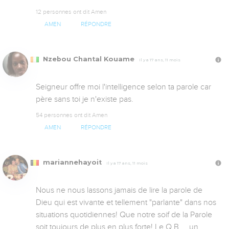
12 personnes ont dit Amen
AMEN
RÉPONDRE
Nzebou Chantal Kouame
Il y a 17 ans, 11 mois
Seigneur offre moi l'intelligence selon ta parole car 
père sans toi je n'existe pas.
54 personnes ont dit Amen
AMEN
RÉPONDRE
mariannehayoit
Il y a 17 ans, 11 mois
Nous ne nous lassons jamais de lire la parole de 
Dieu qui est vivante et tellement "parlante" dans nos 
situations quotidiennes! Que notre soif de la Parole 
soit toujours de plus en plus forte! Le Q.B.... un 