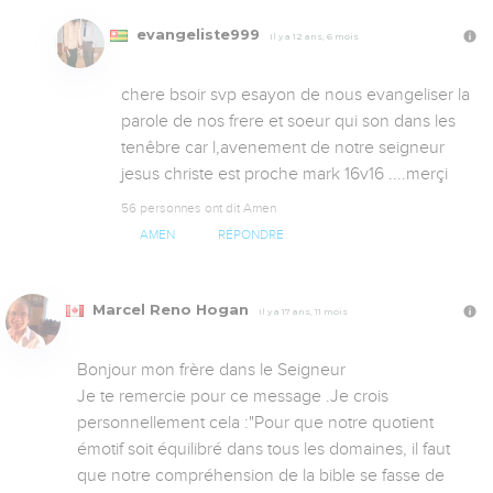
evangeliste999
Il y a 12 ans, 6 mois
chere bsoir svp esayon de nous evangeliser la 
parole de nos frere et soeur qui son dans les 
tenêbre car l,avenement de notre seigneur 
jesus christe est proche mark 16v16 ....merçi
56 personnes ont dit Amen
AMEN
RÉPONDRE
Marcel Reno Hogan
Il y a 17 ans, 11 mois
Bonjour mon frère dans le Seigneur

Je te remercie pour ce message .Je crois 
personnellement cela :"Pour que notre quotient 
émotif soit équilibré dans tous les domaines, il faut 
que notre compréhension de la bible se fasse de 