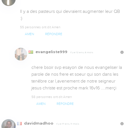
Il y a des pasteurs qui devraient augmenter leur QB 
:)
55 personnes ont dit Amen
AMEN
RÉPONDRE
evangeliste999
Il y a 12 ans, 6 mois
chere bsoir svp esayon de nous evangeliser la 
parole de nos frere et soeur qui son dans les 
tenêbre car l,avenement de notre seigneur 
jesus christe est proche mark 16v16 ....merçi
58 personnes ont dit Amen
AMEN
RÉPONDRE
davidmadhoo
Il y a 17 ans, 11 mois