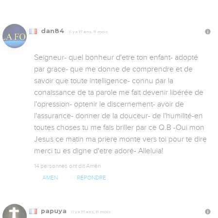
dan84
Il y a 17 ans, 11 mois
Seigneur- quel bonheur d'etre ton enfant- adopté 
par grace- que me donne de comprendre et de 
savoir que toute intelligence- connu par la 
conaissance de ta parole me fait devenir libérée de 
l'opression- optenir le discernement- avoir de 
l'assurance- donner de la douceur- de l'humilité-en 
toutes choses tu me fais briller par ce Q.B -Oui mon 
Jesus ce matin ma priere monte vers toi pour te dire 
merci tu es digne d'etre adoré- Alleluia!
14 personnes ont dit Amen
AMEN
RÉPONDRE
papuya
Il y a 17 ans, 11 mois