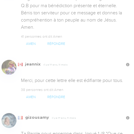
Q.B pour ma bénédiction présente et éternelle. 
Bénis ton serviteur pour ce message et donnes la 
compréhention à ton peuple au nom de Jésus. 
Amen.
41 personnes ont dit Amen
AMEN
RÉPONDRE
jeannix
Il y a 17 ans, 11 mois
Merci, pour cette lettre elle est édifiante pour tous.
38 personnes ont dit Amen
AMEN
RÉPONDRE
gizousamy
Il y a 17 ans, 11 mois
Ta Parole nous enseigne dans Josué 1 /8 "Que ce 