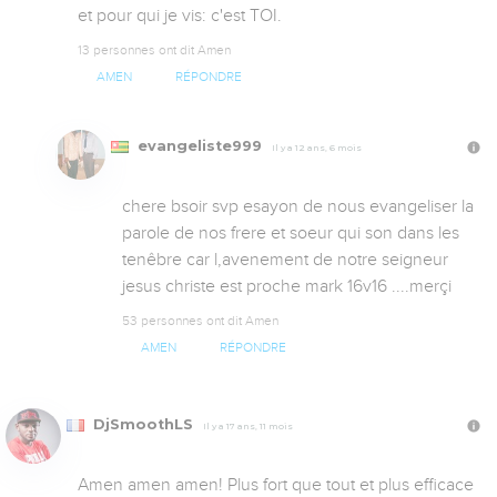
et pour qui je vis: c'est TOI.
13 personnes ont dit Amen
AMEN
RÉPONDRE
evangeliste999
Il y a 12 ans, 6 mois
chere bsoir svp esayon de nous evangeliser la 
parole de nos frere et soeur qui son dans les 
tenêbre car l,avenement de notre seigneur 
jesus christe est proche mark 16v16 ....merçi
53 personnes ont dit Amen
AMEN
RÉPONDRE
DjSmoothLS
Il y a 17 ans, 11 mois
Amen amen amen! Plus fort que tout et plus efficace 