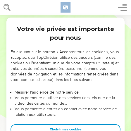
Votre vie privée est importante
pour nous
NE MANQUEZ PAS L’ÉVÉNEMENT
En cliquant sur le bouton « Accepter tous les cookies », vous
DE L’ANNÉE !
acceptez que TopChrétien utilise des traceurs (comme des
cookies ou l'identifiant unique de votre compte utilisateur) et
ET SI LEURS ERREURS POUVAIENT VOUS ÉVITER LES
traite vos données à caractère personnel (comme vos
VOTRES ?
données de navigation et les informations renseignées dans
votre compte utilisateur) dans les buts suivants :
On admire souvent les leaders pour leurs réussites, leur impact,
leur foi ou leur vision. Mais on voit moins les doutes, les erreurs
Mesurer l'audience de notre service
Vous permettre d'utiliser des services tiers tels que de la
et les saisons difficiles qu'ils ont traversés, alors même que ce
vidéo, des cartes du monde…
sont elles qui les ont façonnés.
Vous permettre d'entrer en contact avec notre service de
relation aux utilisateurs.
Dans cette conférence, leaders, entrepreneurs, et responsables
reviennent sur les erreurs marquantes de leur parcours et les
clés pour avancer avec plus de sagesse afin que leurs erreurs
Choisir mes cookies