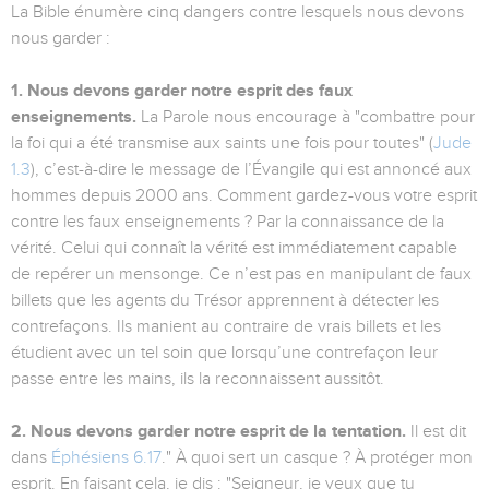
La Bible énumère cinq dangers contre lesquels nous devons
nous garder :
1. Nous devons garder notre esprit des faux
enseignements.
La Parole nous encourage à "combattre pour
la foi qui a été transmise aux saints une fois pour toutes" (
Jude
1.3
), c’est-à-dire le message de l’Évangile qui est annoncé aux
hommes depuis 2000 ans. Comment gardez-vous votre esprit
contre les faux enseignements ? Par la connaissance de la
vérité. Celui qui connaît la vérité est immédiatement capable
de repérer un mensonge. Ce n’est pas en manipulant de faux
billets que les agents du Trésor apprennent à détecter les
contrefaçons. Ils manient au contraire de vrais billets et les
étudient avec un tel soin que lorsqu’une contrefaçon leur
passe entre les mains, ils la reconnaissent aussitôt.
2. Nous devons garder notre esprit de la tentation.
Il est dit
dans
Éphésiens 6.17
." À quoi sert un casque ? À protéger mon
esprit. En faisant cela, je dis : "Seigneur, je veux que tu