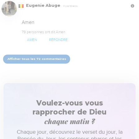
Eugenie Abuge
Il y a 10 ans
Amen
79 personnes ont dit Amen
AMEN
RÉPONDRE
Afficher tous les 72 commentaires
Voulez-vous vous
rapprocher de Dieu
chaque matin ?
Chaque jour, découvrez le verset du jour, la