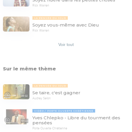
Rick Warren
LA PENSÉE DU JOUR
Soyez vous-même avec Dieu
Rick Warren
Voir tout
Sur le même thème
LA PENSÉE DU JOUR
Se taire, c'est gagner
08:02
Audrey Selon
VIDÉO
PORTE OUVERTE CHRÉTIENNE
Yves Chlepko - Libre du tourment des
57:22
pensées
Porte Ouverte Chrétienne