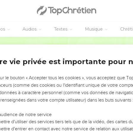
éos
Audios
Textes
Musique
Chrét
re vie privée est importante pour 
NEMENT DE L’ANNÉE !
ÉVITER LES VOTRES ?
sur le bouton « Accepter tous les cookies », vous acceptez que T
traceurs (comme des cookies ou l'identifiant unique de votre compte 
tes, leur impact, leur foi ou leur vision. Mais on voit
s données à caractère personnel (comme vos données de navigatio
fficiles qu'ils ont traversés, alors même que ce sont
 renseignées dans votre compte utilisateur) dans les buts suivants 
audience de notre service
s, et responsables reviennent sur les erreurs
 avancer avec plus de sagesse afin que leurs erreurs
ttre d'utiliser des services tiers tels que de la vidéo, des cartes
un ministère, une équipe, un groupe ou une famille,
ttre d'entrer en contact avec notre service de relation aux utilisat