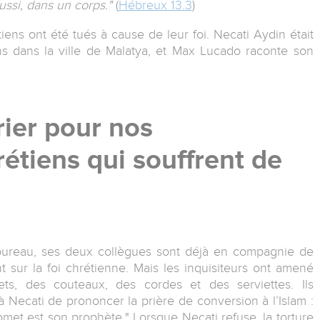
ussi, dans un corps."
(
Hébreux 13.3
)
tiens ont été tués à cause de leur foi. Necati Aydin était
ns dans la ville de Malatya, et Max Lucado raconte son
ier pour nos
tiens qui souffrent de
bureau, ses deux collègues sont déjà en compagnie de
 sur la foi chrétienne. Mais les inquisiteurs ont amené
ets, des couteaux, des cordes et des serviettes. Ils
 Necati de prononcer la prière de conversion à l’Islam :
homet est son prophète." Lorsque Necati refuse, la torture