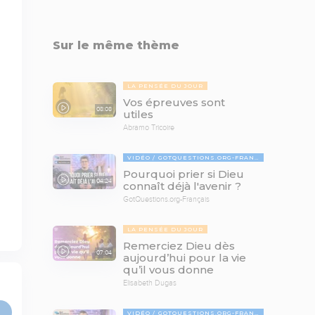
Sur le même thème
LA PENSÉE DU JOUR
Vos épreuves sont
08:08
utiles
Abramo Tricoire
VIDÉO
GOTQUESTIONS.ORG-FRANÇAIS
Pourquoi prier si Dieu
04:24
connaît déjà l'avenir ?
GotQuestions.org-Français
LA PENSÉE DU JOUR
Remerciez Dieu dès
07:04
aujourd’hui pour la vie
qu’il vous donne
Elisabeth Dugas
VIDÉO
GOTQUESTIONS.ORG-FRANÇAIS