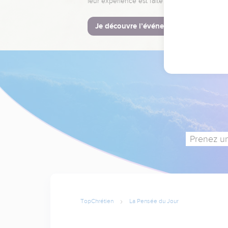
leur expérience est faite pour vous.
Je découvre l’événement
Prenez un
TopChrétien
La Pensée du Jour