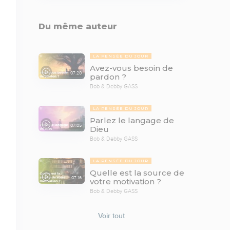
Du même auteur
LA PENSÉE DU JOUR
Avez-vous besoin de
07:20
pardon ?
Bob & Debby GASS
LA PENSÉE DU JOUR
Parlez le langage de
07:05
Dieu
Bob & Debby GASS
LA PENSÉE DU JOUR
Quelle est la source de
07:16
votre motivation ?
Bob & Debby GASS
Voir tout