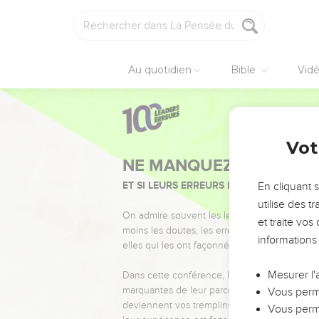
Au quotidien
Bible
Vid
Vot
NE MANQUEZ PAS L’ÉVÉ
ET SI LEURS ERREURS POUVAIENT VOUS 
En cliquant 
utilise des 
On admire souvent les leaders pour leurs réussi
et traite vo
moins les doutes, les erreurs et les saisons di
informations
elles qui les ont façonnés.
Mesurer l'
Dans cette conférence, leaders, entrepreneur
marquantes de leur parcours et les clés pour
Vous perme
deviennent vos tremplins. Que vous guidiez 
Vous perme