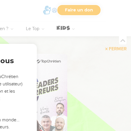
Faire un don
ien ?
Le Top
FERMER
nous
opChrétien
utilisateur)
n et les
:
 du monde…
eurs.