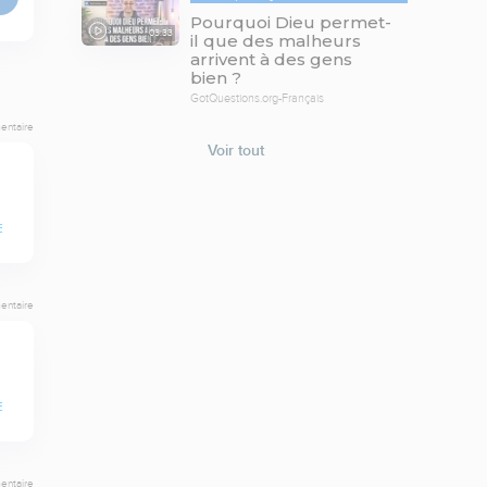
Pourquoi Dieu permet-
03:33
il que des malheurs
arrivent à des gens
bien ?
GotQuestions.org-Français
entaire
Voir tout
E
entaire
E
entaire