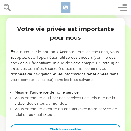
Votre vie privée est importante
pour nous
NE MANQUEZ PAS L’ÉVÉNEMENT
En cliquant sur le bouton « Accepter tous les cookies », vous
DE L’ANNÉE !
acceptez que TopChrétien utilise des traceurs (comme des
cookies ou l'identifiant unique de votre compte utilisateur) et
ET SI LEURS ERREURS POUVAIENT VOUS ÉVITER LES
traite vos données à caractère personnel (comme vos
VOTRES ?
données de navigation et les informations renseignées dans
votre compte utilisateur) dans les buts suivants :
On admire souvent les leaders pour leurs réussites, leur impact,
leur foi ou leur vision. Mais on voit moins les doutes, les erreurs
Mesurer l'audience de notre service
Vous permettre d'utiliser des services tiers tels que de la
et les saisons difficiles qu'ils ont traversés, alors même que ce
vidéo, des cartes du monde…
sont elles qui les ont façonnés.
Vous permettre d'entrer en contact avec notre service de
relation aux utilisateurs.
Dans cette conférence, leaders, entrepreneurs, et responsables
reviennent sur les erreurs marquantes de leur parcours et les
clés pour avancer avec plus de sagesse afin que leurs erreurs
Choisir mes cookies