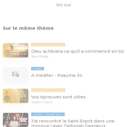
Voir tout
Sur le même thème
LA PENSÉE DU JOUR
Dieu achèvera ce qu'il a commencé en toi
08:37
Stève Rivière
VIDÉO
A méditer - Psaume 34
LA PENSÉE DU JOUR
Vos épreuves sont utiles
08:08
Abramo Tricoire
VIDÉO
COUPÉ EN 4
J'ai rencontré le Saint-Esprit dans une
29:46
morgue ! avec Deborah Gagnieux