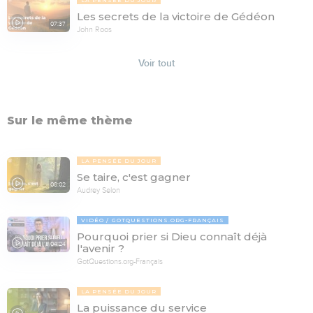
LA PENSÉE DU JOUR
Les secrets de la victoire de Gédéon
07:37
John Roos
Voir tout
Sur le même thème
LA PENSÉE DU JOUR
Se taire, c'est gagner
08:02
Audrey Selon
VIDÉO
GOTQUESTIONS.ORG-FRANÇAIS
Pourquoi prier si Dieu connaît déjà
04:24
l'avenir ?
GotQuestions.org-Français
LA PENSÉE DU JOUR
La puissance du service