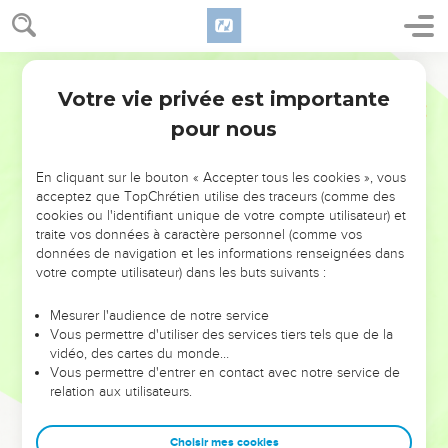
Votre vie privée est importante
pour nous
NE MANQUEZ PAS L’ÉVÉNEMENT
En cliquant sur le bouton « Accepter tous les cookies », vous
DE L’ANNÉE !
acceptez que TopChrétien utilise des traceurs (comme des
cookies ou l'identifiant unique de votre compte utilisateur) et
ET SI LEURS ERREURS POUVAIENT VOUS ÉVITER LES
traite vos données à caractère personnel (comme vos
VOTRES ?
données de navigation et les informations renseignées dans
votre compte utilisateur) dans les buts suivants :
On admire souvent les leaders pour leurs réussites, leur impact,
leur foi ou leur vision. Mais on voit moins les doutes, les erreurs
Mesurer l'audience de notre service
Vous permettre d'utiliser des services tiers tels que de la
et les saisons difficiles qu'ils ont traversés, alors même que ce
vidéo, des cartes du monde…
sont elles qui les ont façonnés.
Vous permettre d'entrer en contact avec notre service de
relation aux utilisateurs.
Dans cette conférence, leaders, entrepreneurs, et responsables
reviennent sur les erreurs marquantes de leur parcours et les
clés pour avancer avec plus de sagesse afin que leurs erreurs
Choisir mes cookies