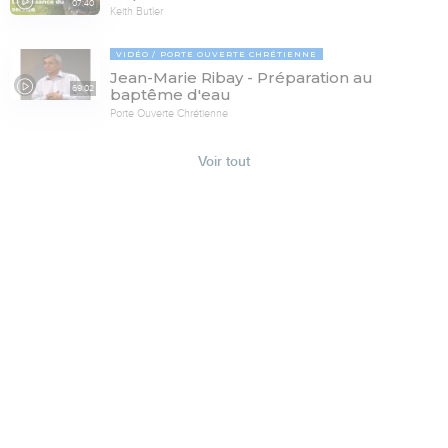
07:40
Keith Butler
VIDÉO
PORTE OUVERTE CHRÉTIENNE
Jean-Marie Ribay - Préparation au
69:02
baptême d'eau
Porte Ouverte Chrétienne
Voir tout