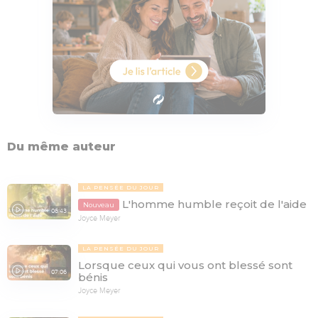
Du même auteur
LA PENSÉE DU JOUR
L'homme humble reçoit de l'aide
Nouveau
06:43
Joyce Meyer
LA PENSÉE DU JOUR
Lorsque ceux qui vous ont blessé sont
07:06
bénis
Joyce Meyer