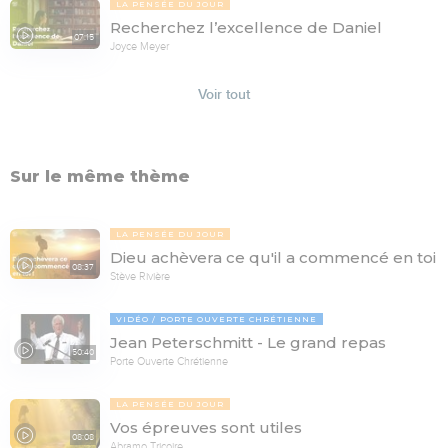
LA PENSÉE DU JOUR
Recherchez l’excellence de Daniel
07:15
Joyce Meyer
Voir tout
Sur le même thème
LA PENSÉE DU JOUR
Dieu achèvera ce qu'il a commencé en toi
08:37
Stève Rivière
VIDÉO
PORTE OUVERTE CHRÉTIENNE
Jean Peterschmitt - Le grand repas
50:40
Porte Ouverte Chrétienne
LA PENSÉE DU JOUR
Vos épreuves sont utiles
08:08
Abramo Tricoire