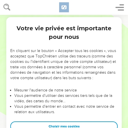
Votre vie privée est importante
pour nous
NE MANQUEZ PAS L’ÉVÉNEMENT
En cliquant sur le bouton « Accepter tous les cookies », vous
DE L’ANNÉE !
acceptez que TopChrétien utilise des traceurs (comme des
cookies ou l'identifiant unique de votre compte utilisateur) et
ET SI LEURS ERREURS POUVAIENT VOUS ÉVITER LES
traite vos données à caractère personnel (comme vos
VOTRES ?
données de navigation et les informations renseignées dans
votre compte utilisateur) dans les buts suivants :
On admire souvent les leaders pour leurs réussites, leur impact,
leur foi ou leur vision. Mais on voit moins les doutes, les erreurs
Mesurer l'audience de notre service
Vous permettre d'utiliser des services tiers tels que de la
et les saisons difficiles qu'ils ont traversés, alors même que ce
vidéo, des cartes du monde…
sont elles qui les ont façonnés.
Vous permettre d'entrer en contact avec notre service de
relation aux utilisateurs.
Dans cette conférence, leaders, entrepreneurs, et responsables
reviennent sur les erreurs marquantes de leur parcours et les
clés pour avancer avec plus de sagesse afin que leurs erreurs
Choisir mes cookies