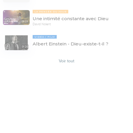
LA PENSÉE DU JOUR
Une intimité constante avec Dieu
09:23
David Nolent
VIDÉO
FILM
Albert Einstein - Dieu-existe-t-il ?
01:20
Voir tout