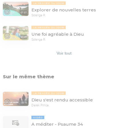
LA PENSÉE DU JOUR
Explorer de nouvelles terres
07:37
Solange R.
LA PENSÉE DU JOUR
Une foi agréable à Dieu
07:48
Solange R.
Voir tout
Sur le même thème
LA PENSÉE DU JOUR
Dieu s'est rendu accessible
08:10
Derek Prince
VIDÉO
A méditer - Psaume 34