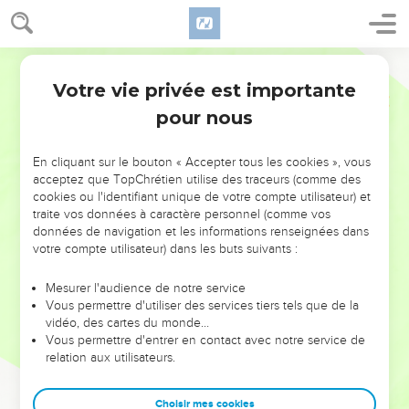
Votre vie privée est importante
pour nous
NE MANQUEZ PAS L’ÉVÉNEMENT
En cliquant sur le bouton « Accepter tous les cookies », vous
DE L’ANNÉE !
acceptez que TopChrétien utilise des traceurs (comme des
cookies ou l'identifiant unique de votre compte utilisateur) et
ET SI LEURS ERREURS POUVAIENT VOUS ÉVITER LES
traite vos données à caractère personnel (comme vos
VOTRES ?
données de navigation et les informations renseignées dans
votre compte utilisateur) dans les buts suivants :
On admire souvent les leaders pour leurs réussites, leur impact,
leur foi ou leur vision. Mais on voit moins les doutes, les erreurs
Mesurer l'audience de notre service
Vous permettre d'utiliser des services tiers tels que de la
et les saisons difficiles qu'ils ont traversés, alors même que ce
vidéo, des cartes du monde…
sont elles qui les ont façonnés.
Vous permettre d'entrer en contact avec notre service de
relation aux utilisateurs.
Dans cette conférence, leaders, entrepreneurs, et responsables
reviennent sur les erreurs marquantes de leur parcours et les
clés pour avancer avec plus de sagesse afin que leurs erreurs
Choisir mes cookies