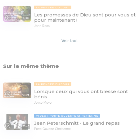
LA PENSÉE DU JOUR
Les promesses de Dieu sont pour vous et
07:07
pour maintenant !
John Roos
Voir tout
Sur le même thème
LA PENSÉE DU JOUR
Lorsque ceux qui vous ont blessé sont
07:06
bénis
Joyce Meyer
VIDÉO
PORTE OUVERTE CHRÉTIENNE
Jean Peterschmitt - Le grand repas
50:40
Porte Ouverte Chrétienne