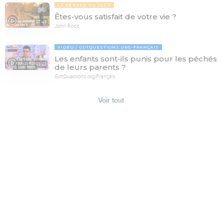
LA PENSÉE DU JOUR
Êtes-vous satisfait de votre vie ?
07:49
John Roos
VIDÉO
GOTQUESTIONS.ORG-FRANÇAIS
Les enfants sont-ils punis pour les péchés
03:22
de leurs parents ?
GotQuestions.org-Français
Voir tout