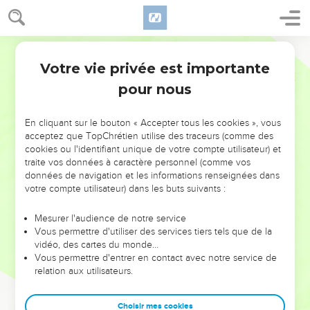
Votre vie privée est importante
pour nous
NE MANQUEZ PAS L’ÉVÉNEMENT
En cliquant sur le bouton « Accepter tous les cookies », vous
DE L’ANNÉE !
acceptez que TopChrétien utilise des traceurs (comme des
cookies ou l'identifiant unique de votre compte utilisateur) et
ET SI LEURS ERREURS POUVAIENT VOUS ÉVITER LES
traite vos données à caractère personnel (comme vos
VOTRES ?
données de navigation et les informations renseignées dans
votre compte utilisateur) dans les buts suivants :
On admire souvent les leaders pour leurs réussites, leur impact,
leur foi ou leur vision. Mais on voit moins les doutes, les erreurs
Mesurer l'audience de notre service
Vous permettre d'utiliser des services tiers tels que de la
et les saisons difficiles qu'ils ont traversés, alors même que ce
vidéo, des cartes du monde…
sont elles qui les ont façonnés.
Vous permettre d'entrer en contact avec notre service de
relation aux utilisateurs.
Dans cette conférence, leaders, entrepreneurs, et responsables
reviennent sur les erreurs marquantes de leur parcours et les
clés pour avancer avec plus de sagesse afin que leurs erreurs
Choisir mes cookies