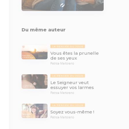
Du même auteur
LA PENSÉE DU JOUR
Vous êtes la prunelle
de ses yeux
Patrice Martorano
LA PENSÉE DU JOUR
Le Seigneur veut
essuyer vos larmes
Patrice Martorano
LA PENSÉE DU JOUR
Soyez vous-même !
Patrice Martorano