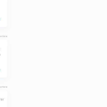
E
entaire
 
 
E
entaire
er 