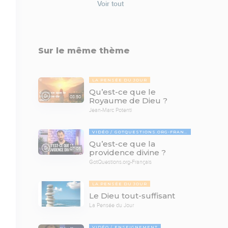
Voir tout
Sur le même thème
LA PENSÉE DU JOUR
Qu’est-ce que le
08:50
Royaume de Dieu ?
Jean-Marc Potenti
VIDÉO
GOTQUESTIONS.ORG-FRANÇAIS
Qu’est-ce que la
07:05
providence divine ?
GotQuestions.org-Français
LA PENSÉE DU JOUR
Le Dieu tout-suffisant
La Pensée du Jour
VIDÉO
ENSEIGNEMENT