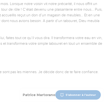
ois. Lorsque notre voisin vit notre précarité, il nous offrit un
tour de rôle ! C’était devenu une plaisanterie entre nous… Puis,
vait accueillis reçut un don d’un magasin de meubles… Et en une
 dont nous avions besoin. A partir d’un tabouret, Dieu meubla
 faites tout ce qu’il vous dira. Il transformera votre eau en vin,
ns et transformera votre simple tabouret en tout un ensemble de
e sont pas les miennes. Je décide donc de te faire confiance.
Patrice Martorano
S'abonner à l'auteur