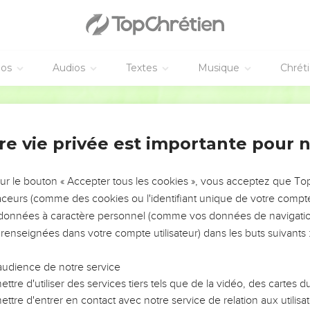
éos
Audios
Textes
Musique
Chrét
re vie privée est importante pour 
NEMENT DE L’ANNÉE !
ÉVITER LES VOTRES ?
sur le bouton « Accepter tous les cookies », vous acceptez que T
traceurs (comme des cookies ou l'identifiant unique de votre compte 
tes, leur impact, leur foi ou leur vision. Mais on voit
s données à caractère personnel (comme vos données de navigatio
fficiles qu'ils ont traversés, alors même que ce sont
 renseignées dans votre compte utilisateur) dans les buts suivants 
audience de notre service
s, et responsables reviennent sur les erreurs
 avancer avec plus de sagesse afin que leurs erreurs
ttre d'utiliser des services tiers tels que de la vidéo, des cartes
un ministère, une équipe, un groupe ou une famille,
ttre d'entrer en contact avec notre service de relation aux utilisat