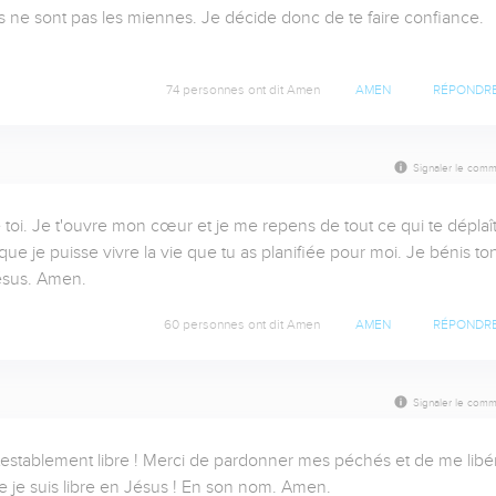
 ne sont pas les miennes. Je décide donc de te faire confiance. 
74 personnes ont dit Amen
AMEN
RÉPONDR
Signaler le comm
toi. Je t'ouvre mon cœur et je me repens de tout ce qui te déplaît
ue je puisse vivre la vie que tu as planifiée pour moi. Je bénis ton
ésus. Amen.
60 personnes ont dit Amen
AMEN
RÉPONDR
Signaler le comm
ntestablement libre ! Merci de pardonner mes péchés et de me libér
 je suis libre en Jésus ! En son nom. Amen.