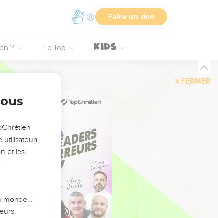
Faire un don
ien ?
Le Top
FERMER
nous
opChrétien
utilisateur)
n et les
:
 du monde…
eurs.