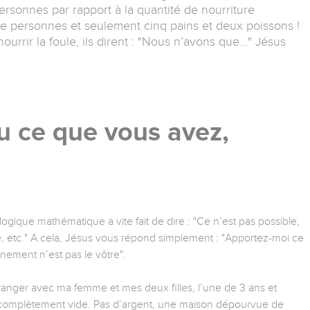
personnes par rapport à la quantité de nourriture
 de personnes et seulement cinq pains et deux poissons !
rir la foule, ils dirent : "Nous n’avons que…" Jésus
u ce que vous avez,
ogique mathématique a vite fait de dire : "Ce n’est pas possible,
nde, etc." A cela, Jésus vous répond simplement : "Apportez-moi ce
nnement n’est pas le vôtre".
étranger avec ma femme et mes deux filles, l’une de 3 ans et
 complètement vide. Pas d’argent, une maison dépourvue de