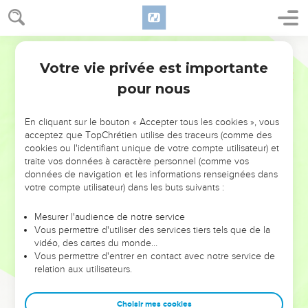
Votre vie privée est importante
pour nous
NE MANQUEZ PAS L’ÉVÉNEMENT
En cliquant sur le bouton « Accepter tous les cookies », vous
DE L’ANNÉE !
acceptez que TopChrétien utilise des traceurs (comme des
cookies ou l'identifiant unique de votre compte utilisateur) et
ET SI LEURS ERREURS POUVAIENT VOUS ÉVITER LES
traite vos données à caractère personnel (comme vos
VOTRES ?
données de navigation et les informations renseignées dans
votre compte utilisateur) dans les buts suivants :
On admire souvent les leaders pour leurs réussites, leur impact,
leur foi ou leur vision. Mais on voit moins les doutes, les erreurs
Mesurer l'audience de notre service
Vous permettre d'utiliser des services tiers tels que de la
et les saisons difficiles qu'ils ont traversés, alors même que ce
vidéo, des cartes du monde…
sont elles qui les ont façonnés.
Vous permettre d'entrer en contact avec notre service de
relation aux utilisateurs.
Dans cette conférence, leaders, entrepreneurs, et responsables
reviennent sur les erreurs marquantes de leur parcours et les
clés pour avancer avec plus de sagesse afin que leurs erreurs
Choisir mes cookies