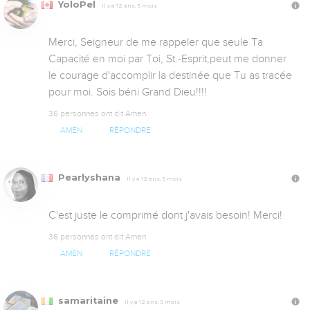
YoloPel
Il y a 12 ans, 5 mois
Merci, Seigneur de me rappeler que seule Ta 
Capacité en moi par Toi, St.-Esprit,peut me donner 
le courage d'accomplir la destinée que Tu as tracée 
pour moi. Sois béni Grand Dieu!!!!
36 personnes ont dit Amen
AMEN
RÉPONDRE
Pearlyshana
Il y a 12 ans, 5 mois
C'est juste le comprimé dont j'avais besoin! Merci!
36 personnes ont dit Amen
AMEN
RÉPONDRE
samaritaine
Il y a 12 ans, 5 mois