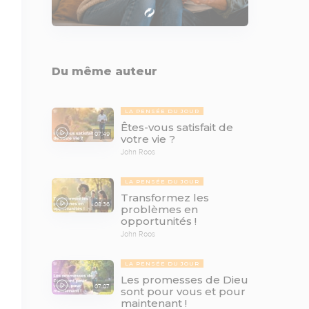
Du même auteur
LA PENSÉE DU JOUR
Êtes-vous satisfait de
07:49
votre vie ?
John Roos
LA PENSÉE DU JOUR
Transformez les
08:36
problèmes en
opportunités !
John Roos
LA PENSÉE DU JOUR
Les promesses de Dieu
07:07
sont pour vous et pour
maintenant !