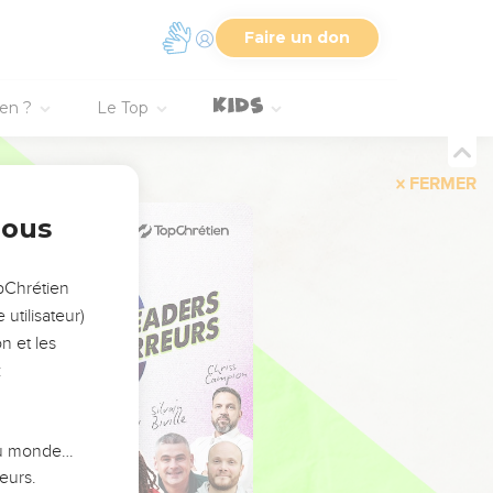
Faire un don
ien ?
Le Top
FERMER
nous
opChrétien
utilisateur)
n et les
:
 du monde…
eurs.