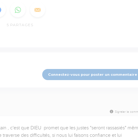
5
PARTAGES
Connectez-vous pour poster un commentaire
Signaler le comm
tain , c'est que DIEU  promet que les justes "seront rassasiés" mêm
raverse des difficultés, si nous lui faisons confiance et lui 