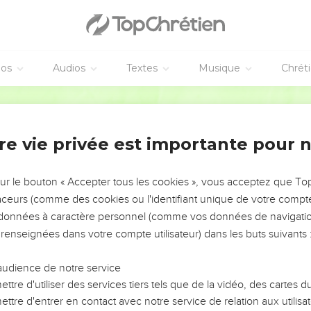
éos
Audios
Textes
Musique
Chrét
re vie privée est importante pour 
NEMENT DE L’ANNÉE !
ÉVITER LES VOTRES ?
sur le bouton « Accepter tous les cookies », vous acceptez que T
traceurs (comme des cookies ou l'identifiant unique de votre compte 
tes, leur impact, leur foi ou leur vision. Mais on voit
s données à caractère personnel (comme vos données de navigatio
fficiles qu'ils ont traversés, alors même que ce sont
 renseignées dans votre compte utilisateur) dans les buts suivants 
audience de notre service
s, et responsables reviennent sur les erreurs
 avancer avec plus de sagesse afin que leurs erreurs
ttre d'utiliser des services tiers tels que de la vidéo, des cartes
un ministère, une équipe, un groupe ou une famille,
ttre d'entrer en contact avec notre service de relation aux utilisat