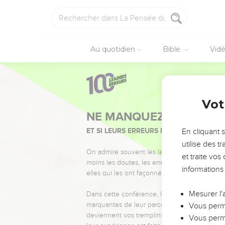
Au quotidien
Bible
Vid
Vot
NE MANQUEZ PAS L’ÉVÉ
ET SI LEURS ERREURS POUVAIENT VOUS 
En cliquant 
utilise des 
On admire souvent les leaders pour leurs réussi
et traite vo
moins les doutes, les erreurs et les saisons di
informations
elles qui les ont façonnés.
Mesurer l'
Dans cette conférence, leaders, entrepreneur
marquantes de leur parcours et les clés pour
Vous perme
deviennent vos tremplins. Que vous guidiez 
Vous perme