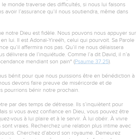
e monde traverse des difficultés, si nous lui faisons
s avoir l’assurance qu’il nous soutiendra, même dans
e notre Dieu est fidèle. Nous pouvons nous appuyer sur
n lui. Il est Adonaï-Yireéh, celui qui pourvoit. Sa Parole
ce qu’il affermira nos pas. Qu’il ne nous délaissera
us délivrera de l’inquiétude. Comme l’a dit David, il n’a
escendance mendiant son pain" (
Psaume 37.25
).
s bénit pour que nous puissions être en bénédiction à
 nous devons faire preuve de miséricorde et de
 pourrions bénir notre prochain.
re par des temps de détresse. Ils s’inquiètent pour
 Mais si vous avez confiance en Dieu, vous pouvez être
uez-vous à lui plaire et à le servir. À lui obéir. À vivre
 sont vraies. Recherchez une relation plus intime avec
s soucis. Cherchez d’abord son royaume. Demeurez