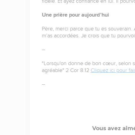
fidèle. Et ayez confiance en lui. Il pou
Une prière pour aujourd’hui
Père, merci parce que tu es souverain. 
m’as accordées. Je crois que tu pourvo
--
"Lorsqu'on donne de bon cœur, selon ses
agréable" 2 Cor 8.12
Cliquez ici pour f
--
Vous avez aimé