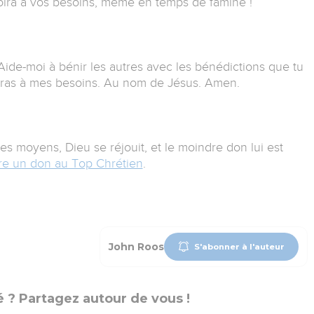
rvoira à vos besoins, même en temps de famine !
Aide-moi à bénir les autres avec les bénédictions que tu
iras à mes besoins. Au nom de Jésus. Amen.
 moyens, Dieu se réjouit, et le moindre don lui est
aire un don au Top Chrétien
.
John Roos
S'abonner à l'auteur
 ? Partagez autour de vous !