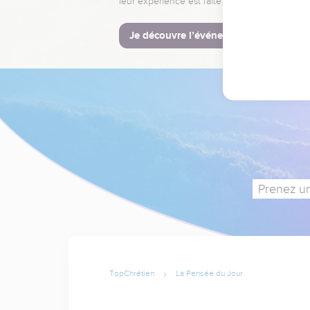
leur expérience est faite pour vous.
Je découvre l’événement
Prenez un
TopChrétien
La Pensée du Jour