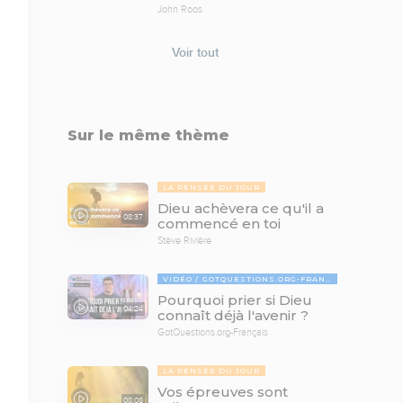
John Roos
Voir tout
Sur le même thème
LA PENSÉE DU JOUR
Dieu achèvera ce qu'il a
08:37
commencé en toi
Stève Rivière
VIDÉO
GOTQUESTIONS.ORG-FRANÇAIS
Pourquoi prier si Dieu
04:24
connaît déjà l'avenir ?
GotQuestions.org-Français
LA PENSÉE DU JOUR
Vos épreuves sont
08:08