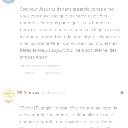
Seigneur Jésus tu dit dans ta parole venez a moi 
vous tous qui est fatigué et chargé et je vous  
donnerais du repos parce que tu est humble et 
doux de coeur et que ton fardeau est léger et aussi 
toi même tu prend soin de nous et je m'attends a ta 
mian puissante Père Tout Puissant  sur moi et mes 
frères et soeurs aujourd'hui  béni soit l'éternel des 
armées Amen
20 personnes ont dit Amen
AMEN
RÉPONDRE
Yimgos
Il y a 10 ans, 9 mois
''Selon l'Evangile, réussir, c'est d'abord accepter la 
croix, mourir à soi-même, se dépouiller de toute 
entrave, et garder nos regards sur Jésus' Amen! 