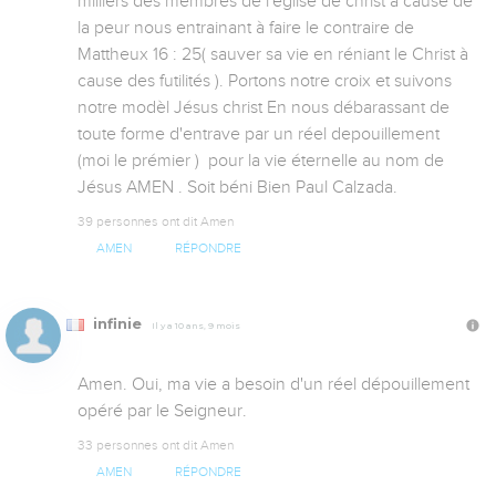
milliers des membres de l'église de christ à cause de 
la peur nous entrainant à faire le contraire de 
Mattheux 16 : 25( sauver sa vie en réniant le Christ à 
cause des futilités ). Portons notre croix et suivons 
notre modèl Jésus christ En nous débarassant de 
toute forme d'entrave par un réel depouillement 
(moi le prémier )  pour la vie éternelle au nom de 
Jésus AMEN . Soit béni Bien Paul Calzada.
39 personnes ont dit Amen
AMEN
RÉPONDRE
infinie
Il y a 10 ans, 9 mois
Amen. Oui, ma vie a besoin d'un réel dépouillement 
opéré par le Seigneur.
33 personnes ont dit Amen
AMEN
RÉPONDRE