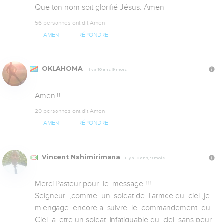
Que ton nom soit glorifié Jésus. Amen !
56 personnes ont dit Amen
AMEN
RÉPONDRE
OKLAHOMA
Il y a 10 ans, 9 mois
Amen!!!
20 personnes ont dit Amen
AMEN
RÉPONDRE
Vincent Nshimirimana
Il y a 10 ans, 9 mois
Merci Pasteur pour  le  message !!!

Seigneur  ,comme  un  soldat de  l'armee du  ciel ,je  
m'engage  encore a  suivre  le  commandement  du  
Ciel ,a  etre un soldat  infatiguable du  ciel ,sans peur 