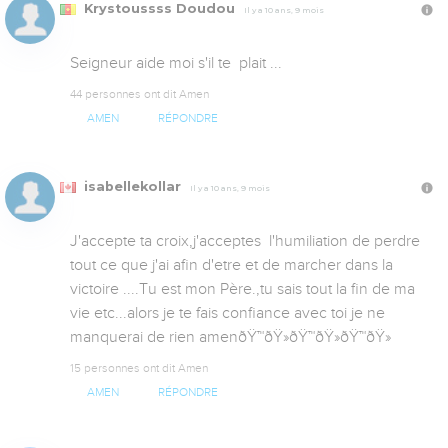
Krystoussss Doudou
Il y a 10 ans, 9 mois
Seigneur aide moi s'il te  plait ...
44 personnes ont dit Amen
AMEN
RÉPONDRE
isabellekollar
Il y a 10 ans, 9 mois
J'accepte ta croix,j'acceptes  l'humiliation de perdre 
tout ce que j'ai afin d'etre et de marcher dans la 
victoire ....Tu est mon Père.,tu sais tout la fin de ma 
vie etc...alors je te fais confiance avec toi je ne 
manquerai de rien amenðŸ™ðŸ»ðŸ™ðŸ»ðŸ™ðŸ»
15 personnes ont dit Amen
AMEN
RÉPONDRE