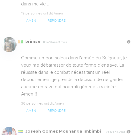
dans ma vie ...
19 personnes ont dit Amen
AMEN
RÉPONDRE
brimse
Il y a 10 ans, 9 mois
Comme un bon soldat dans l'armée du Seigneur, je 
veux me débarrasser de toute forme d'entrave. La 
réussite dans le combat nécessitant un réel 
dépouillement, je prends la décision de ne garder 
aucune entrave qui pourrait gêner à la victoire. 

Amen!!!
36 personnes ont dit Amen
AMEN
RÉPONDRE
Joseph Gomez Mounanga Imbimbi
Il y a 10 ans, 9 mois