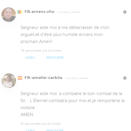
FB.arness.shu
Il y a 10 ans, 9 mois
Seigneur aide moi à me débarrasser de mon 
orgueil,et d’être plus humble envers mon 
prochain,Amen!
79 personnes ont dit Amen
AMEN
RÉPONDRE
FB-amelie-carbila
Il y a 10 ans, 9 mois
Seigneur aide moi  a combatre le bon combat de la 
foi. . L Eternel combatra pour moi et je remporterai la 
victoire.

AMEN.
61 personnes ont dit Amen
AMEN
RÉPONDRE