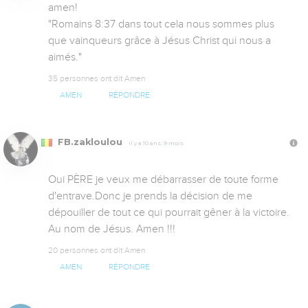
amen!

"Romains 8:37 dans tout cela nous sommes plus 
que vainqueurs grâce à Jésus Christ qui nous a 
aimés."
35 personnes ont dit Amen
AMEN
RÉPONDRE
FB.zakloulou
Il y a 10 ans, 9 mois
Oui PÈRE je veux me débarrasser de toute forme 
d'entrave.Donc je prends la décision de me 
dépouiller de tout ce qui pourrait gêner à la victoire. 
Au nom de Jésus. Amen !!!
20 personnes ont dit Amen
AMEN
RÉPONDRE