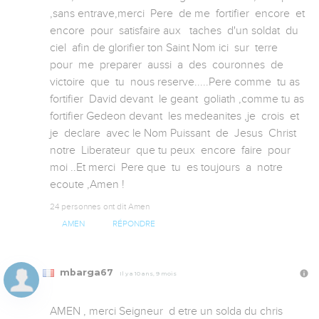
,sans entrave,merci  Pere  de me  fortifier  encore  et  
encore  pour  satisfaire aux   taches  d'un soldat  du 
ciel  afin de glorifier ton Saint Nom ici  sur  terre  
pour  me  preparer  aussi  a  des  couronnes  de 
victoire  que  tu  nous reserve.....Pere comme  tu as 
fortifier  David devant  le geant  goliath ,comme tu as 
fortifier Gedeon devant  les medeanites ,je  crois  et  
je  declare  avec le Nom Puissant  de  Jesus  Christ  
notre  Liberateur  que tu peux  encore  faire  pour 
moi ..Et merci  Pere que  tu  es toujours  a  notre  
ecoute ,Amen !
24 personnes ont dit Amen
AMEN
RÉPONDRE
mbarga67
Il y a 10 ans, 9 mois
AMEN , merci Seigneur  d etre un solda du chris 