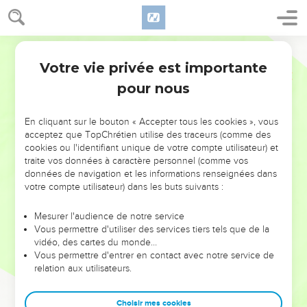
Votre vie privée est importante
pour nous
NE MANQUEZ PAS L’ÉVÉNEMENT
En cliquant sur le bouton « Accepter tous les cookies », vous
DE L’ANNÉE !
acceptez que TopChrétien utilise des traceurs (comme des
cookies ou l'identifiant unique de votre compte utilisateur) et
ET SI LEURS ERREURS POUVAIENT VOUS ÉVITER LES
traite vos données à caractère personnel (comme vos
VOTRES ?
données de navigation et les informations renseignées dans
votre compte utilisateur) dans les buts suivants :
On admire souvent les leaders pour leurs réussites, leur impact,
leur foi ou leur vision. Mais on voit moins les doutes, les erreurs
Mesurer l'audience de notre service
Vous permettre d'utiliser des services tiers tels que de la
et les saisons difficiles qu'ils ont traversés, alors même que ce
vidéo, des cartes du monde…
sont elles qui les ont façonnés.
Vous permettre d'entrer en contact avec notre service de
relation aux utilisateurs.
Dans cette conférence, leaders, entrepreneurs, et responsables
reviennent sur les erreurs marquantes de leur parcours et les
clés pour avancer avec plus de sagesse afin que leurs erreurs
Choisir mes cookies