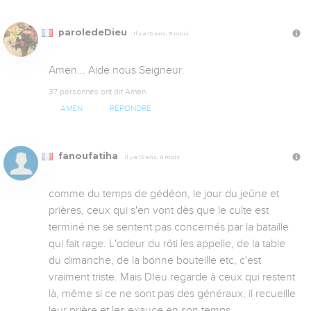
paroledeDieu
Il y a 10 ans, 9 mois
Amen... Aide nous Seigneur.
37 personnes ont dit Amen
AMEN
RÉPONDRE
fanoufatiha
Il y a 10 ans, 9 mois
comme du temps de gédéon, le jour du jeûne et 
prières, ceux qui s'en vont dès que le culte est 
terminé ne se sentent pas concernés par la bataille 
qui fait rage. L'odeur du rôti les appelle, de la table 
du dimanche, de la bonne bouteille etc, c'est 
vraiment triste. Mais DIeu regarde à ceux qui restent 
là, même si ce ne sont pas des généraux, il recueille 
leur prière et les exauce en son temps.