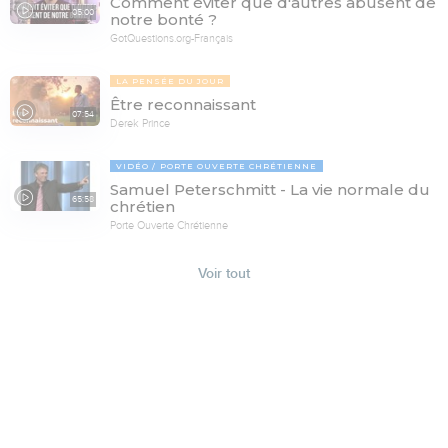
Comment éviter que d'autres abusent de
05:00
notre bonté ?
GotQuestions.org-Français
LA PENSÉE DU JOUR
Être reconnaissant
07:54
Derek Prince
VIDÉO
PORTE OUVERTE CHRÉTIENNE
Samuel Peterschmitt - La vie normale du
65:58
chrétien
Porte Ouverte Chrétienne
Voir tout