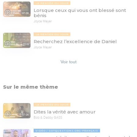
LA PENSÉE DU JOUR
Lorsque ceux qui vous ont blessé sont
07:06
bénis
Joyce Meyer
LA PENSÉE DU JOUR
Recherchez l’excellence de Daniel
07:15
Joyce Meyer
Voir tout
Sur le même thème
LA PENSÉE DU JOUR
Dites la vérité avec amour
07:06
Bob & Debby GASS
VIDÉO
GOTQUESTIONS.ORG-FRANÇAIS