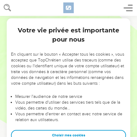
Votre vie privée est importante
pour nous
NE MANQUEZ PAS L’ÉVÉNEMENT
En cliquant sur le bouton « Accepter tous les cookies », vous
DE L’ANNÉE !
acceptez que TopChrétien utilise des traceurs (comme des
cookies ou l'identifiant unique de votre compte utilisateur) et
ET SI LEURS ERREURS POUVAIENT VOUS ÉVITER LES
traite vos données à caractère personnel (comme vos
VOTRES ?
données de navigation et les informations renseignées dans
votre compte utilisateur) dans les buts suivants :
On admire souvent les leaders pour leurs réussites, leur impact,
leur foi ou leur vision. Mais on voit moins les doutes, les erreurs
Mesurer l'audience de notre service
Vous permettre d'utiliser des services tiers tels que de la
et les saisons difficiles qu'ils ont traversés, alors même que ce
vidéo, des cartes du monde…
sont elles qui les ont façonnés.
Vous permettre d'entrer en contact avec notre service de
relation aux utilisateurs.
Dans cette conférence, leaders, entrepreneurs, et responsables
reviennent sur les erreurs marquantes de leur parcours et les
clés pour avancer avec plus de sagesse afin que leurs erreurs
Choisir mes cookies