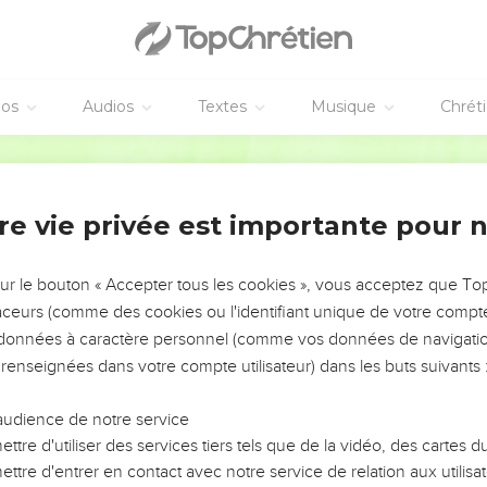
éos
Audios
Textes
Musique
Chrét
re vie privée est importante pour 
NEMENT DE L’ANNÉE !
ÉVITER LES VOTRES ?
sur le bouton « Accepter tous les cookies », vous acceptez que T
traceurs (comme des cookies ou l'identifiant unique de votre compte 
tes, leur impact, leur foi ou leur vision. Mais on voit
s données à caractère personnel (comme vos données de navigatio
fficiles qu'ils ont traversés, alors même que ce sont
 renseignées dans votre compte utilisateur) dans les buts suivants 
audience de notre service
s, et responsables reviennent sur les erreurs
 avancer avec plus de sagesse afin que leurs erreurs
ttre d'utiliser des services tiers tels que de la vidéo, des cartes
un ministère, une équipe, un groupe ou une famille,
ttre d'entrer en contact avec notre service de relation aux utilisat