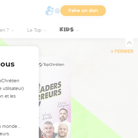
Faire un don
ien ?
Le Top
FERMER
nous
opChrétien
utilisateur)
n et les
:
 du monde…
eurs.