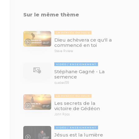
Sur le même thème
LA PENSÉE DU JOUR
Dieu achèvera ce qu'il a
08:37
commencé en toi
Stève Rivière
VIDÉO
ENSEIGNEMENT
Stéphane Gagné - La
semence
quebec59
LA PENSÉE DU JOUR
Les secrets de la
07:37
victoire de Gédéon
John Roos
VIDÉO
ENSEIGNEMENT
Jésus est la lumière
45:07