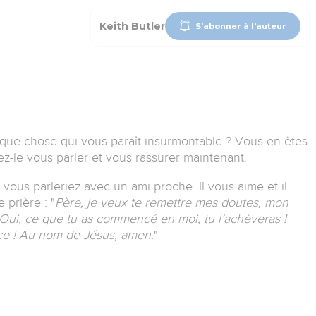
Keith Butler
S'abonner à l'auteur
lque chose qui vous paraît insurmontable ? Vous en êtes
sez-le vous parler et vous rassurer maintenant.
 vous parleriez avec un ami proche. Il vous aime et il
e prière :
"
Père, je veux te remettre mes doutes, mon
 Oui, ce que tu as commencé en moi, tu l’achèveras !
nce ! Au nom de Jésus, amen
.
"