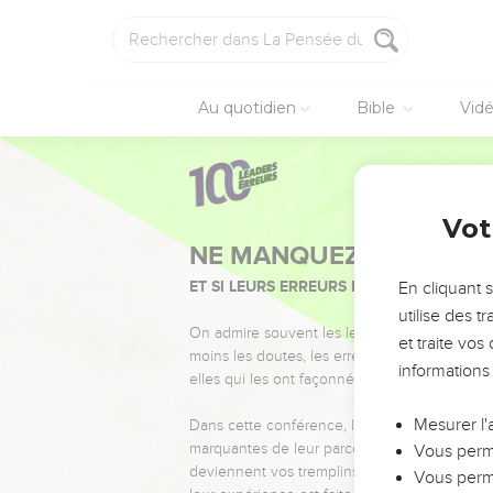
Au quotidien
Bible
Vid
Vot
NE MANQUEZ PAS L’ÉVÉ
ET SI LEURS ERREURS POUVAIENT VOUS 
En cliquant 
utilise des 
On admire souvent les leaders pour leurs réussi
et traite vo
moins les doutes, les erreurs et les saisons di
informations
elles qui les ont façonnés.
Mesurer l'
Dans cette conférence, leaders, entrepreneur
marquantes de leur parcours et les clés pour
Vous perme
deviennent vos tremplins. Que vous guidiez 
Vous perme