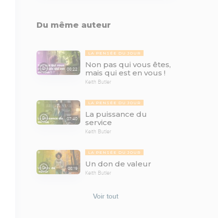
Du même auteur
LA PENSÉE DU JOUR
Non pas qui vous êtes,
08:22
mais qui est en vous !
Keith Butler
LA PENSÉE DU JOUR
La puissance du
07:40
service
Keith Butler
LA PENSÉE DU JOUR
Un don de valeur
08:19
Keith Butler
Voir tout