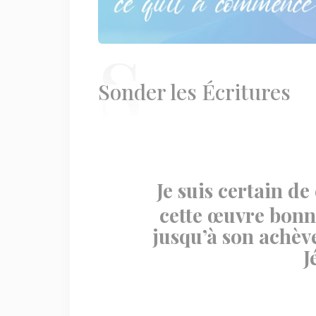
S
onder les Écritures
Je suis certain d
cette œuvre bonn
jusqu’à son achèv
J