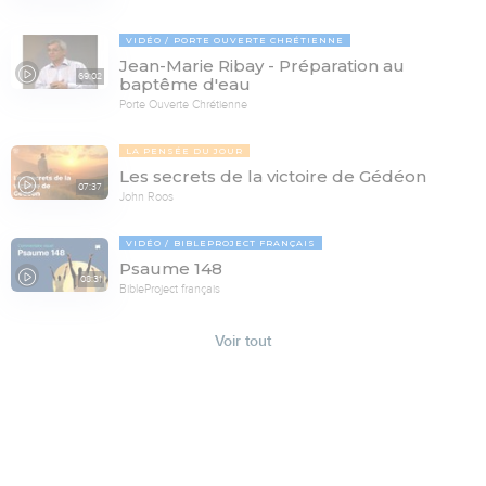
VIDÉO
PORTE OUVERTE CHRÉTIENNE
Jean-Marie Ribay - Préparation au
69:02
baptême d'eau
Porte Ouverte Chrétienne
LA PENSÉE DU JOUR
Les secrets de la victoire de Gédéon
07:37
John Roos
VIDÉO
BIBLEPROJECT FRANÇAIS
Psaume 148
08:31
BibleProject français
Voir tout