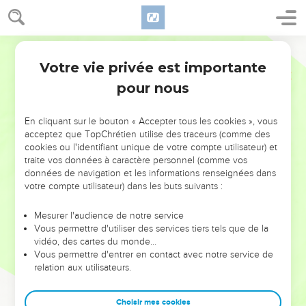
Votre vie privée est importante
pour nous
NE MANQUEZ PAS L’ÉVÉNEMENT
En cliquant sur le bouton « Accepter tous les cookies », vous
DE L’ANNÉE !
acceptez que TopChrétien utilise des traceurs (comme des
cookies ou l'identifiant unique de votre compte utilisateur) et
ET SI LEURS ERREURS POUVAIENT VOUS ÉVITER LES
traite vos données à caractère personnel (comme vos
VOTRES ?
données de navigation et les informations renseignées dans
votre compte utilisateur) dans les buts suivants :
On admire souvent les leaders pour leurs réussites, leur impact,
leur foi ou leur vision. Mais on voit moins les doutes, les erreurs
Mesurer l'audience de notre service
Vous permettre d'utiliser des services tiers tels que de la
et les saisons difficiles qu'ils ont traversés, alors même que ce
vidéo, des cartes du monde…
sont elles qui les ont façonnés.
Vous permettre d'entrer en contact avec notre service de
relation aux utilisateurs.
Dans cette conférence, leaders, entrepreneurs, et responsables
reviennent sur les erreurs marquantes de leur parcours et les
clés pour avancer avec plus de sagesse afin que leurs erreurs
Choisir mes cookies