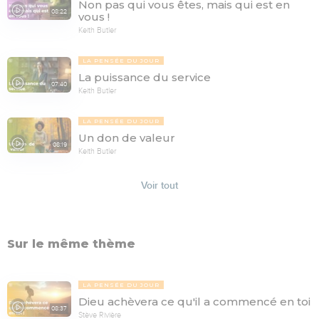
Non pas qui vous êtes, mais qui est en
08:22
vous !
Keith Butler
LA PENSÉE DU JOUR
La puissance du service
07:40
Keith Butler
LA PENSÉE DU JOUR
Un don de valeur
08:19
Keith Butler
Voir tout
Sur le même thème
LA PENSÉE DU JOUR
Dieu achèvera ce qu'il a commencé en toi
08:37
Stève Rivière