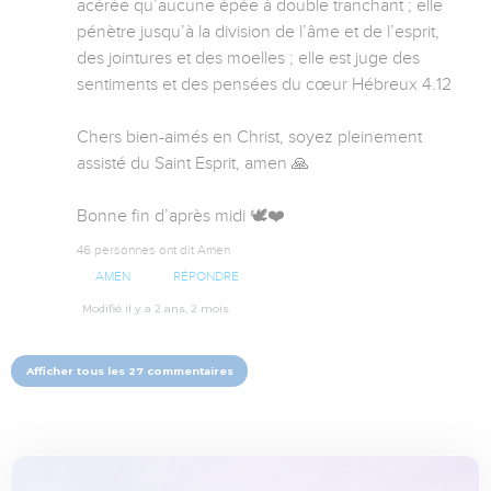
acérée qu’aucune épée à double tranchant ; elle 
pénètre jusqu’à la division de l’âme et de l’esprit, 
des jointures et des moelles ; elle est juge des 
sentiments et des pensées du cœur Hébreux 4.12

Chers bien-aimés en Christ, soyez pleinement 
assisté du Saint Esprit, amen 🙏 

Bonne fin d’après midi 🕊️❤️
46 personnes ont dit Amen
AMEN
RÉPONDRE
Modifié il y a 2 ans, 2 mois
Afficher tous les 27 commentaires