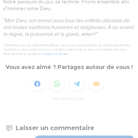
Notre parcours du jour se termine. Prions ensemble afin
d’honorer notre Dieu.
"
Mon Dieu, ton amour pour tous tes enfants dépasse de
loin toutes traditions humaines et religieuses. À toi soient
le règne, la puissance et la gloire, amen
!"
TopChrétien est une plate-forme diffuseur de contenu de partenaires de qualité sélectionnés.
Toutefois, si vous veniez à trouver un contenu vidéo illicite ou avec un problème technique,
merci de nous le signaler en
cliquant sur ce lien
.
Vous avez aimé ? Partagez autour de vous !
956
PARTAGES
Laisser un commentaire