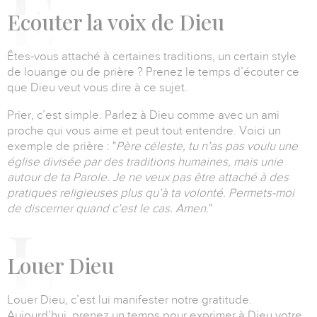
E
couter la voix de Dieu
Êtes-vous attaché à certaines traditions, un certain style
de louange ou de prière ?
Prenez le temps d’écouter ce
que Dieu veut vous dire à ce sujet.
Prier, c’est simple.
Parlez à Dieu comme avec un ami
proche qui vous aime et peut tout entendre.
Voici un
exemple de prière :
"
Père céleste, tu n’as pas voulu une
église divisée par des traditions humaines, mais unie
autour de ta Parole.
Je ne veux pas être attaché à des
pratiques religieuses plus qu’à ta volonté.
Permets-moi
de discerner quand c’est le cas. Amen.
"
L
ouer Dieu
Louer Dieu, c’est lui manifester notre gratitude.
Aujourd’hui, prenez un temps pour exprimer à Dieu votre