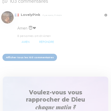
103 commentaires
LovelyPink
Il y a 4 ans, 11 mois
Amen 😇❤
8 personnes ont dit Amen
AMEN
RÉPONDRE
Afficher tous les 103 commentaires
Voulez-vous vous
rapprocher de Dieu
chaque matin ?