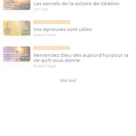
Les secrets de la victoire de Gédéon
07:37
John Roos
LA PENSÉE DU JOUR
Vos épreuves sont utiles
08:08
Abramo Tricoire
LA PENSÉE DU JOUR
Remerciez Dieu dès aujourd’hui pour la
07:04
vie qu’il vous donne
Elisabeth Dugas
Voir tout