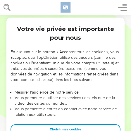
Votre vie privée est importante
pour nous
NE MANQUEZ PAS L’ÉVÉNEMENT
En cliquant sur le bouton « Accepter tous les cookies », vous
DE L’ANNÉE !
acceptez que TopChrétien utilise des traceurs (comme des
cookies ou l'identifiant unique de votre compte utilisateur) et
ET SI LEURS ERREURS POUVAIENT VOUS ÉVITER LES
traite vos données à caractère personnel (comme vos
VOTRES ?
données de navigation et les informations renseignées dans
votre compte utilisateur) dans les buts suivants :
On admire souvent les leaders pour leurs réussites, leur impact,
leur foi ou leur vision. Mais on voit moins les doutes, les erreurs
Mesurer l'audience de notre service
Vous permettre d'utiliser des services tiers tels que de la
et les saisons difficiles qu'ils ont traversés, alors même que ce
vidéo, des cartes du monde…
sont elles qui les ont façonnés.
Vous permettre d'entrer en contact avec notre service de
relation aux utilisateurs.
Dans cette conférence, leaders, entrepreneurs, et responsables
reviennent sur les erreurs marquantes de leur parcours et les
clés pour avancer avec plus de sagesse afin que leurs erreurs
Choisir mes cookies