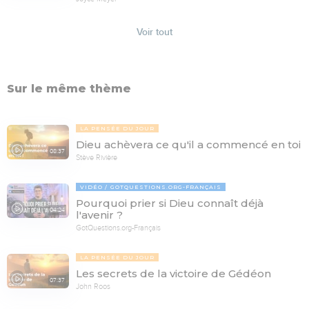
Voir tout
Sur le même thème
LA PENSÉE DU JOUR
Dieu achèvera ce qu'il a commencé en toi
08:37
Stève Rivière
VIDÉO
GOTQUESTIONS.ORG-FRANÇAIS
Pourquoi prier si Dieu connaît déjà
04:24
l'avenir ?
GotQuestions.org-Français
LA PENSÉE DU JOUR
Les secrets de la victoire de Gédéon
07:37
John Roos