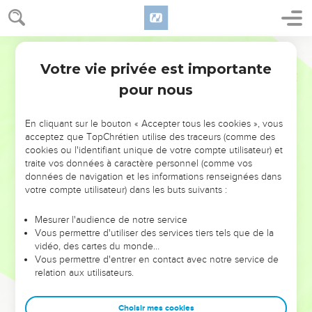
Votre vie privée est importante
pour nous
NE MANQUEZ PAS L’ÉVÉNEMENT
En cliquant sur le bouton « Accepter tous les cookies », vous
DE L’ANNÉE !
acceptez que TopChrétien utilise des traceurs (comme des
cookies ou l'identifiant unique de votre compte utilisateur) et
ET SI LEURS ERREURS POUVAIENT VOUS ÉVITER LES
traite vos données à caractère personnel (comme vos
VOTRES ?
données de navigation et les informations renseignées dans
votre compte utilisateur) dans les buts suivants :
On admire souvent les leaders pour leurs réussites, leur impact,
leur foi ou leur vision. Mais on voit moins les doutes, les erreurs
Mesurer l'audience de notre service
Vous permettre d'utiliser des services tiers tels que de la
et les saisons difficiles qu'ils ont traversés, alors même que ce
vidéo, des cartes du monde…
sont elles qui les ont façonnés.
Vous permettre d'entrer en contact avec notre service de
relation aux utilisateurs.
Dans cette conférence, leaders, entrepreneurs, et responsables
reviennent sur les erreurs marquantes de leur parcours et les
clés pour avancer avec plus de sagesse afin que leurs erreurs
Choisir mes cookies