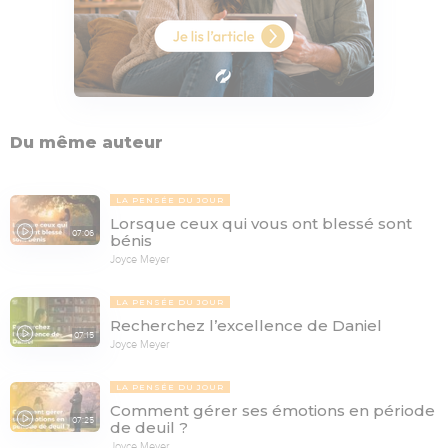
Du même auteur
LA PENSÉE DU JOUR
Lorsque ceux qui vous ont blessé sont
07:06
bénis
Joyce Meyer
LA PENSÉE DU JOUR
Recherchez l’excellence de Daniel
07:15
Joyce Meyer
LA PENSÉE DU JOUR
Comment gérer ses émotions en période
07:25
de deuil ?
Joyce Meyer