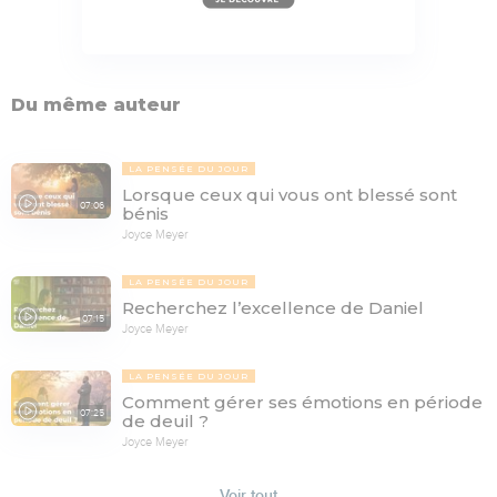
Du même auteur
LA PENSÉE DU JOUR
Lorsque ceux qui vous ont blessé sont
07:06
bénis
Joyce Meyer
LA PENSÉE DU JOUR
Recherchez l’excellence de Daniel
07:15
Joyce Meyer
LA PENSÉE DU JOUR
Comment gérer ses émotions en période
07:25
de deuil ?
Joyce Meyer
Voir tout