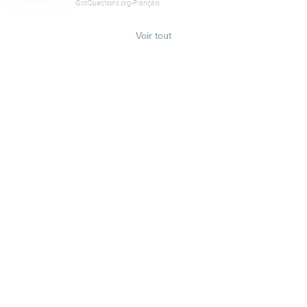
GotQuestions.org-Français
Voir tout