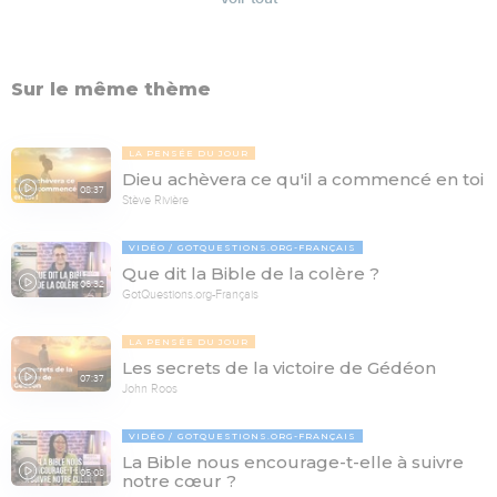
Sur le même thème
LA PENSÉE DU JOUR
Dieu achèvera ce qu'il a commencé en toi
08:37
Stève Rivière
VIDÉO
GOTQUESTIONS.ORG-FRANÇAIS
Que dit la Bible de la colère ?
06:32
GotQuestions.org-Français
LA PENSÉE DU JOUR
Les secrets de la victoire de Gédéon
07:37
John Roos
VIDÉO
GOTQUESTIONS.ORG-FRANÇAIS
La Bible nous encourage-t-elle à suivre
05:08
notre cœur ?