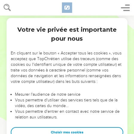
Votre vie privée est importante
pour nous
NE MANQUEZ PAS L’ÉVÉNEMENT
En cliquant sur le bouton « Accepter tous les cookies », vous
DE L’ANNÉE !
acceptez que TopChrétien utilise des traceurs (comme des
cookies ou l'identifiant unique de votre compte utilisateur) et
ET SI LEURS ERREURS POUVAIENT VOUS ÉVITER LES
traite vos données à caractère personnel (comme vos
VOTRES ?
données de navigation et les informations renseignées dans
votre compte utilisateur) dans les buts suivants :
On admire souvent les leaders pour leurs réussites, leur impact,
leur foi ou leur vision. Mais on voit moins les doutes, les erreurs
Mesurer l'audience de notre service
Vous permettre d'utiliser des services tiers tels que de la
et les saisons difficiles qu'ils ont traversés, alors même que ce
vidéo, des cartes du monde…
sont elles qui les ont façonnés.
Vous permettre d'entrer en contact avec notre service de
relation aux utilisateurs.
Dans cette conférence, leaders, entrepreneurs, et responsables
reviennent sur les erreurs marquantes de leur parcours et les
clés pour avancer avec plus de sagesse afin que leurs erreurs
Choisir mes cookies