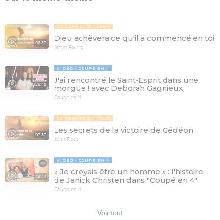
LA PENSÉE DU JOUR
Dieu achèvera ce qu'il a commencé en toi
08:37
Stève Rivière
VIDÉO
COUPÉ EN 4
J'ai rencontré le Saint-Esprit dans une
29:46
morgue ! avec Deborah Gagnieux
Coupé en 4
LA PENSÉE DU JOUR
Les secrets de la victoire de Gédéon
07:37
John Roos
VIDÉO
COUPÉ EN 4
« Je croyais être un homme » : l'histoire
49:44
de Janick Christen dans "Coupé en 4"
Coupé en 4
Voir tout