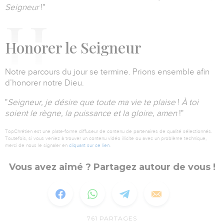
Seigneur
!"
H
onorer le Seigneur
Notre parcours du jour se termine.
Prions ensemble afin
d’honorer notre Dieu.
"
Seigneur, je désire que toute ma vie te plaise
!
À toi
soient le règne, la puissance et la gloire, amen
!"
TopChrétien est une plate-forme diffuseur de contenu de partenaires de qualité sélectionnés.
Toutefois, si vous veniez à trouver un contenu vidéo illicite ou avec un problème technique,
merci de nous le signaler en
cliquant sur ce lien
.
Vous avez aimé ? Partagez autour de vous !
761
PARTAGES