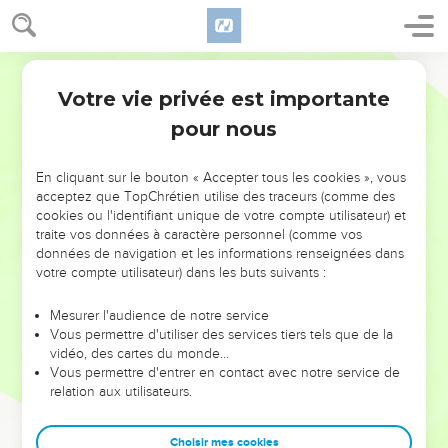
Votre vie privée est importante
pour nous
NE MANQUEZ PAS L’ÉVÉNEMENT
En cliquant sur le bouton « Accepter tous les cookies », vous
DE L’ANNÉE !
acceptez que TopChrétien utilise des traceurs (comme des
cookies ou l'identifiant unique de votre compte utilisateur) et
ET SI LEURS ERREURS POUVAIENT VOUS ÉVITER LES
traite vos données à caractère personnel (comme vos
VOTRES ?
données de navigation et les informations renseignées dans
votre compte utilisateur) dans les buts suivants :
On admire souvent les leaders pour leurs réussites, leur impact,
leur foi ou leur vision. Mais on voit moins les doutes, les erreurs
Mesurer l'audience de notre service
Vous permettre d'utiliser des services tiers tels que de la
et les saisons difficiles qu'ils ont traversés, alors même que ce
vidéo, des cartes du monde…
sont elles qui les ont façonnés.
Vous permettre d'entrer en contact avec notre service de
relation aux utilisateurs.
Dans cette conférence, leaders, entrepreneurs, et responsables
reviennent sur les erreurs marquantes de leur parcours et les
clés pour avancer avec plus de sagesse afin que leurs erreurs
Choisir mes cookies