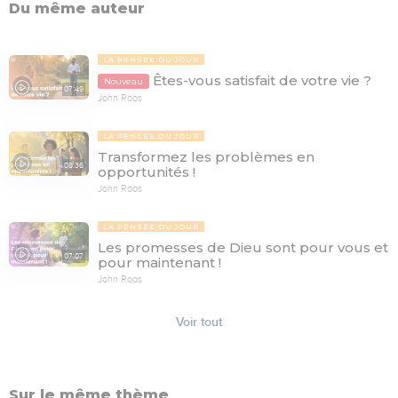
Du même auteur
LA PENSÉE DU JOUR
Êtes-vous satisfait de votre vie ?
Nouveau
07:49
John Roos
LA PENSÉE DU JOUR
Transformez les problèmes en
08:36
opportunités !
John Roos
LA PENSÉE DU JOUR
Les promesses de Dieu sont pour vous et
07:07
pour maintenant !
John Roos
Voir tout
Sur le même thème