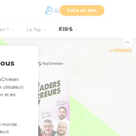
Faire un don
ien ?
Le Top
FERMER
nous
opChrétien
utilisateur)
n et les
:
 du monde…
eurs.