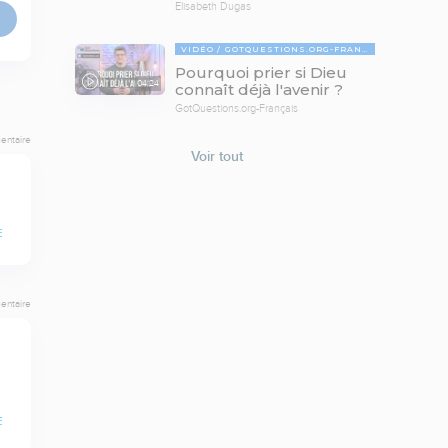
Elisabeth Dugas
VIDÉO
GOTQUESTIONS.ORG-FRANÇAIS
Pourquoi prier si Dieu
04:24
connaît déjà l'avenir ?
GotQuestions.org-Français
entaire
Voir tout
E
entaire
E