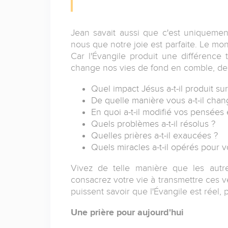
Jean savait aussi que c'est uniqueme
nous que notre joie est parfaite. Le m
Car l'Évangile produit une différence 
change nos vies de fond en comble, de
Quel impact Jésus a-t-il produit su
De quelle manière vous a-t-il cha
En quoi a-t-il modifié vos pensées
Quels problèmes a-t-il résolus ?
Quelles prières a-t-il exaucées ?
Quels miracles a-t-il opérés pour v
Vivez de telle manière que les autre
consacrez votre vie à transmettre ces 
puissent savoir que l'Évangile est réel,
Une prière pour aujourd'hui