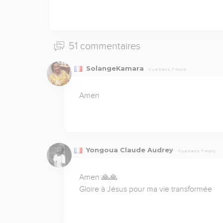
51 commentaires
SolangeKamara
Il y a 5 ans, 7 mois
Amen
Yongoua Claude Audrey
Il y a 5 ans, 7 mois
Amen 🙏🙏

Gloire à Jésus pour ma vie transformée