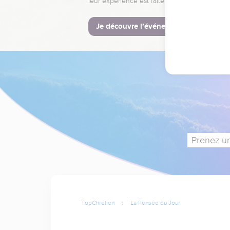
leur expérience est faite pour vous.
Je découvre l’événement
Prenez un
TopChrétien
La Pensée du Jour