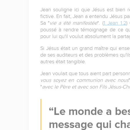
Jean souligne ici que Jésus est bien ré
fictive. En fait, Jean a entendu Jésus pa
Sa "
vie a été manifestée
". (
1 Jean 1.2
)
poussé à rendre témoignage de ce qu'i
pour lui qu'il voulut absolument la parta
Si Jésus était un grand maître qui ensei
de ses auditeurs et des problèmes qu'ils
autres était tangible.
Jean voulait que tous aient part perso
vous soyez en communion avec nous
"
avec le Père et avec son Fils Jésus-Chr
Le monde a bes
message qui cha