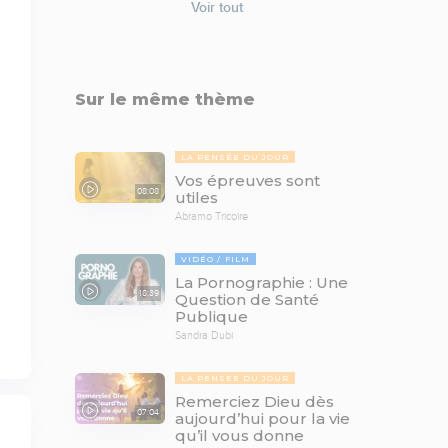
Voir tout
Sur le même thème
LA PENSÉE DU JOUR
Vos épreuves sont
08:08
utiles
Abramo Tricoire
VIDÉO
FILM
La Pornographie : Une
18:39
Question de Santé
Publique
Sandra Dubi
LA PENSÉE DU JOUR
Remerciez Dieu dès
07:04
aujourd’hui pour la vie
qu’il vous donne