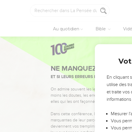
Au quotidien
Bible
Vid
Vot
NE MANQUEZ PAS L’ÉVÉ
ET SI LEURS ERREURS POUVAIENT VOUS 
En cliquant 
utilise des 
On admire souvent les leaders pour leurs réussi
et traite vo
moins les doutes, les erreurs et les saisons di
informations
elles qui les ont façonnés.
Mesurer l'
Dans cette conférence, leaders, entrepreneur
marquantes de leur parcours et les clés pour
Vous perme
deviennent vos tremplins. Que vous guidiez 
Vous perme