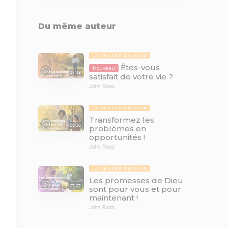
Du même auteur
LA PENSÉE DU JOUR
Êtes-vous
Nouveau
07:49
satisfait de votre vie ?
John Roos
LA PENSÉE DU JOUR
Transformez les
08:36
problèmes en
opportunités !
John Roos
LA PENSÉE DU JOUR
Les promesses de Dieu
07:07
sont pour vous et pour
maintenant !
John Roos