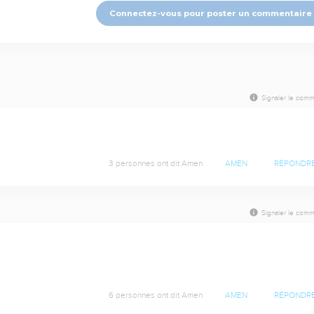
Connectez-vous pour poster un commentaire
Signaler le comm
3 personnes ont dit Amen
AMEN
RÉPONDR
Signaler le comm
6 personnes ont dit Amen
AMEN
RÉPONDR