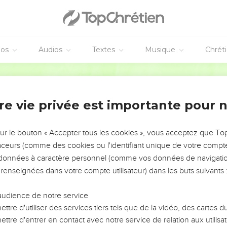
éos
Audios
Textes
Musique
Chrét
re vie privée est importante pour 
NEMENT DE L’ANNÉE !
ÉVITER LES VOTRES ?
sur le bouton « Accepter tous les cookies », vous acceptez que T
traceurs (comme des cookies ou l'identifiant unique de votre compte 
tes, leur impact, leur foi ou leur vision. Mais on voit
s données à caractère personnel (comme vos données de navigatio
fficiles qu'ils ont traversés, alors même que ce sont
 renseignées dans votre compte utilisateur) dans les buts suivants 
audience de notre service
s, et responsables reviennent sur les erreurs
 avancer avec plus de sagesse afin que leurs erreurs
ttre d'utiliser des services tiers tels que de la vidéo, des cartes
un ministère, une équipe, un groupe ou une famille,
ttre d'entrer en contact avec notre service de relation aux utilisat