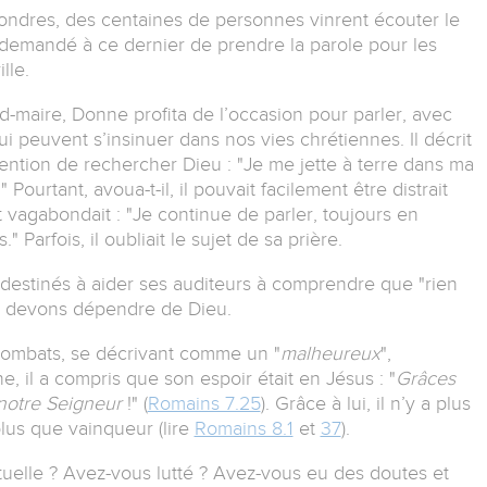
Londres, des centaines de personnes vinrent écouter le
demandé à ce dernier de prendre la parole pour les
lle.
d-maire, Donne profita de l’occasion pour parler, avec
i peuvent s’insinuer dans nos vies chrétiennes. Il décrit
ntention de rechercher Dieu : "Je me jette à terre dans ma
Pourtant, avoua-t-il, il pouvait facilement être distrait
 vagabondait : "Je continue de parler, toujours en
" Parfois, il oubliait le sujet de sa prière.
destinés à aider ses auditeurs à comprendre que
"
rien
s devons dépendre de Dieu.
combats, se décrivant comme un "
malheureux
",
 il a compris que son espoir était en Jésus : "
Grâces
 notre Seigneur
!" (
Romains 7.25
). Grâce à lui, il n’y a plus
lus que vainqueur (lire
Romains 8.1
et
37
).
ituelle ? Avez-vous lutté ? Avez-vous eu des doutes et