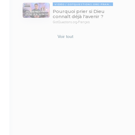
VIDÉO
GOTQUESTIONS.ORG-FRANÇAIS
Pourquoi prier si Dieu
04:24
connaît déjà l'avenir ?
GotQuestions.org-Français
Voir tout