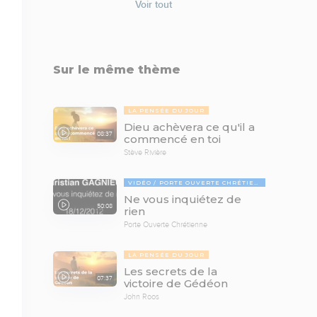
Voir tout
Sur le même thème
LA PENSÉE DU JOUR
Dieu achèvera ce qu'il a
08:37
commencé en toi
Stève Rivière
VIDÉO
PORTE OUVERTE CHRÉTIENNE
Ne vous inquiétez de
50:08
rien
Porte Ouverte Chrétienne
LA PENSÉE DU JOUR
Les secrets de la
07:37
victoire de Gédéon
John Roos