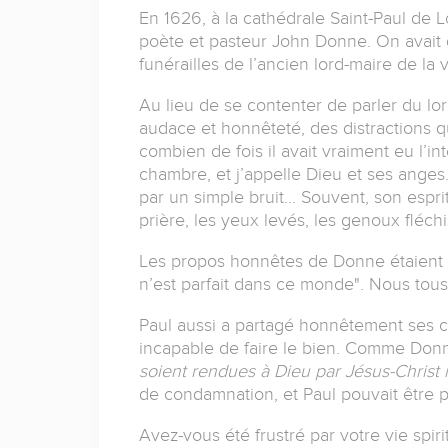
En 1626, à la cathédrale Saint-Paul de 
poète et pasteur John Donne. On avait 
funérailles de l’ancien lord-maire de la vi
Au lieu de se contenter de parler du lor
audace et honnêteté, des distractions qu
combien de fois il avait vraiment eu l’i
chambre, et j’appelle Dieu et ses anges." 
par un simple bruit… Souvent, son esprit
prière, les yeux levés, les genoux fléchis.
Les propos honnêtes de Donne étaient 
n’est parfait dans ce monde
"
. Nous tou
Paul aussi a partagé honnêtement ses 
incapable de faire le bien. Comme Donne,
soient rendues à Dieu par Jésus-Christ
de condamnation, et Paul pouvait être p
Avez-vous été frustré par votre vie spir