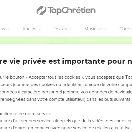
éos
Audios
Textes
Musique
Chrét
re vie privée est importante pour 
NEMENT DE L’ANNÉE !
ÉVITER LES VOTRES ?
sur le bouton « Accepter tous les cookies », vous acceptez que T
traceurs (comme des cookies ou l'identifiant unique de votre compte 
tes, leur impact, leur foi ou leur vision. Mais on voit
s données à caractère personnel (comme vos données de navigatio
fficiles qu'ils ont traversés, alors même que ce sont
 renseignées dans votre compte utilisateur) dans les buts suivants 
audience de notre service
s, et responsables reviennent sur les erreurs
 avancer avec plus de sagesse afin que leurs erreurs
ttre d'utiliser des services tiers tels que de la vidéo, des cartes
un ministère, une équipe, un groupe ou une famille,
ttre d'entrer en contact avec notre service de relation aux utilisat