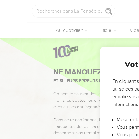
Au quotidien
Bible
Vid
Vot
NE MANQUEZ PAS L’ÉVÉ
ET SI LEURS ERREURS POUVAIENT VOUS 
En cliquant 
utilise des 
On admire souvent les leaders pour leurs réussi
et traite vo
moins les doutes, les erreurs et les saisons di
informations
elles qui les ont façonnés.
Mesurer l'
Dans cette conférence, leaders, entrepreneur
marquantes de leur parcours et les clés pour
Vous perme
deviennent vos tremplins. Que vous guidiez 
Vous perme