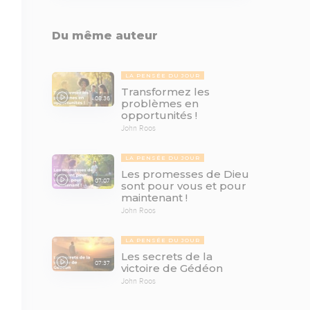
Du même auteur
LA PENSÉE DU JOUR
Transformez les
08:36
problèmes en
opportunités !
John Roos
LA PENSÉE DU JOUR
Les promesses de Dieu
07:07
sont pour vous et pour
maintenant !
John Roos
LA PENSÉE DU JOUR
Les secrets de la
07:37
victoire de Gédéon
John Roos