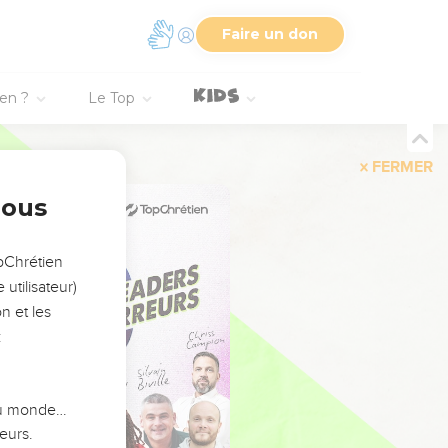
Faire un don
ien ?
Le Top
FERMER
nous
opChrétien
utilisateur)
n et les
:
 du monde…
eurs.