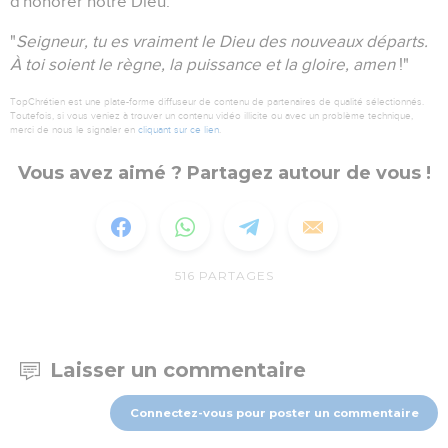
d'honorer notre Dieu.
"
Seigneur, tu es vraiment le Dieu des nouveaux départs.
À toi soient le règne, la puissance et la gloire, amen
!"
TopChrétien est une plate-forme diffuseur de contenu de partenaires de qualité sélectionnés.
Toutefois, si vous veniez à trouver un contenu vidéo illicite ou avec un problème technique,
merci de nous le signaler en
cliquant sur ce lien
.
Vous avez aimé ? Partagez autour de vous !
516
PARTAGES
Laisser un commentaire
Connectez-vous pour poster un commentaire