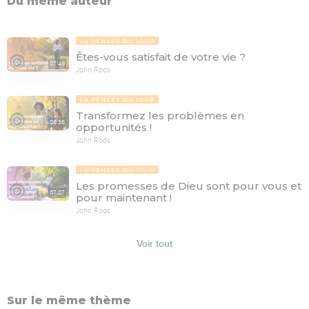
Du même auteur
LA PENSÉE DU JOUR
Êtes-vous satisfait de votre vie ?
07:49
John Roos
LA PENSÉE DU JOUR
Transformez les problèmes en
08:36
opportunités !
John Roos
LA PENSÉE DU JOUR
Les promesses de Dieu sont pour vous et
07:07
pour maintenant !
John Roos
Voir tout
Sur le même thème