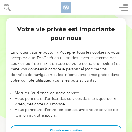
Votre vie privée est importante
pour nous
NE MANQUEZ PAS L’ÉVÉNEMENT
En cliquant sur le bouton « Accepter tous les cookies », vous
DE L’ANNÉE !
acceptez que TopChrétien utilise des traceurs (comme des
cookies ou l'identifiant unique de votre compte utilisateur) et
ET SI LEURS ERREURS POUVAIENT VOUS ÉVITER LES
traite vos données à caractère personnel (comme vos
VOTRES ?
données de navigation et les informations renseignées dans
votre compte utilisateur) dans les buts suivants :
On admire souvent les leaders pour leurs réussites, leur impact,
leur foi ou leur vision. Mais on voit moins les doutes, les erreurs
Mesurer l'audience de notre service
Vous permettre d'utiliser des services tiers tels que de la
et les saisons difficiles qu'ils ont traversés, alors même que ce
vidéo, des cartes du monde…
sont elles qui les ont façonnés.
Vous permettre d'entrer en contact avec notre service de
relation aux utilisateurs.
Dans cette conférence, leaders, entrepreneurs, et responsables
reviennent sur les erreurs marquantes de leur parcours et les
clés pour avancer avec plus de sagesse afin que leurs erreurs
Choisir mes cookies