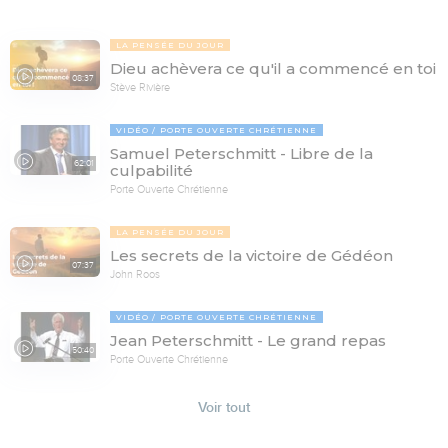
LA PENSÉE DU JOUR
Dieu achèvera ce qu'il a commencé en toi
08:37
Stève Rivière
VIDÉO
PORTE OUVERTE CHRÉTIENNE
Samuel Peterschmitt - Libre de la
62:01
culpabilité
Porte Ouverte Chrétienne
LA PENSÉE DU JOUR
Les secrets de la victoire de Gédéon
07:37
John Roos
VIDÉO
PORTE OUVERTE CHRÉTIENNE
Jean Peterschmitt - Le grand repas
50:40
Porte Ouverte Chrétienne
Voir tout