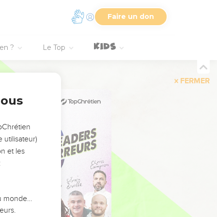
Faire un don
ien ?
Le Top
FERMER
nous
opChrétien
utilisateur)
n et les
:
 du monde…
eurs.