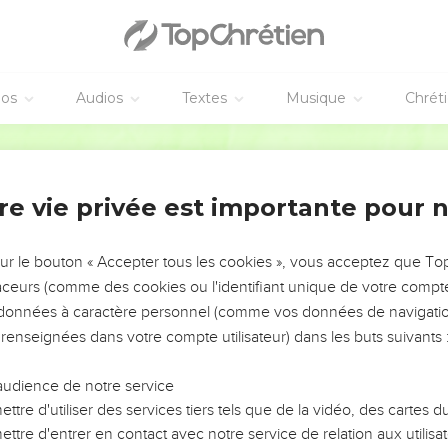
éos
Audios
Textes
Musique
Chrét
re vie privée est importante pour 
NEMENT DE L’ANNÉE !
ÉVITER LES VOTRES ?
sur le bouton « Accepter tous les cookies », vous acceptez que T
traceurs (comme des cookies ou l'identifiant unique de votre compte 
tes, leur impact, leur foi ou leur vision. Mais on voit
s données à caractère personnel (comme vos données de navigatio
fficiles qu'ils ont traversés, alors même que ce sont
 renseignées dans votre compte utilisateur) dans les buts suivants 
audience de notre service
s, et responsables reviennent sur les erreurs
 avancer avec plus de sagesse afin que leurs erreurs
ttre d'utiliser des services tiers tels que de la vidéo, des cartes
un ministère, une équipe, un groupe ou une famille,
ttre d'entrer en contact avec notre service de relation aux utilisat