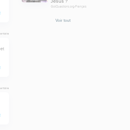
Jésus ?
GotQuestions.org-Français
E
Voir tout
entaire
t 
E
entaire
E