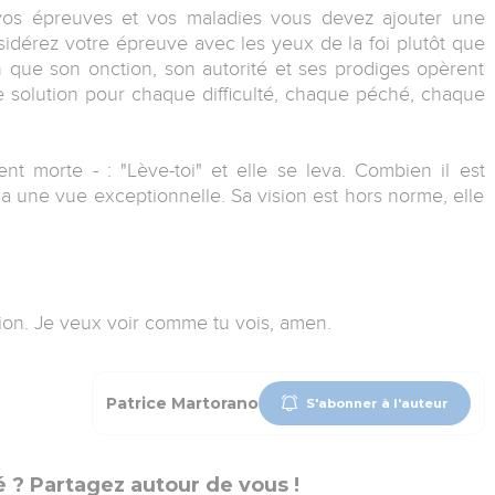
, vos épreuves et vos maladies vous devez ajouter une
sidérez votre épreuve avec les yeux de la foi plutôt que
in que son onction, son autorité et ses prodiges opèrent
e solution pour chaque difficulté, chaque péché, chaque
ient morte - : "Lève-toi" et elle se leva. Combien il est
a une vue exceptionnelle. Sa vision est hors norme, elle
ion. Je veux voir comme tu vois, amen.
Patrice Martorano
S'abonner à l'auteur
 ? Partagez autour de vous !