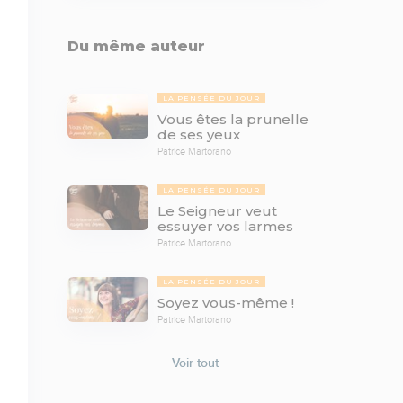
Du même auteur
LA PENSÉE DU JOUR
Vous êtes la prunelle
de ses yeux
Patrice Martorano
LA PENSÉE DU JOUR
Le Seigneur veut
essuyer vos larmes
Patrice Martorano
LA PENSÉE DU JOUR
Soyez vous-même !
Patrice Martorano
Voir tout