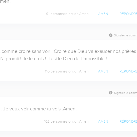
Amen.
91 personnes ont dit Amen
AMEN
RÉPONDR
Signaler le comm
 comme croire sans voir ! Croire que Dieu va exaucer nos prières e
promit ! Je le crois ! Il est le Dieu de l'impossible !
110 personnes ont dit Amen
AMEN
RÉPONDR
Signaler le comm
n. Je veux voir comme tu vois .Amen.
102 personnes ont dit Amen
AMEN
RÉPONDR