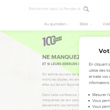
Au quotidien
Bible
Vid
Vot
NE MANQUEZ PAS L’ÉVÉ
ET SI LEURS ERREURS POUVAIENT VOUS 
En cliquant 
utilise des 
On admire souvent les leaders pour leurs réussi
et traite vo
moins les doutes, les erreurs et les saisons di
informations
elles qui les ont façonnés.
Mesurer l'
Dans cette conférence, leaders, entrepreneur
marquantes de leur parcours et les clés pour
Vous perme
deviennent vos tremplins. Que vous guidiez 
Vous perme