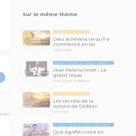
Sur le même thème
LA PENSÉE DU JOUR
Dieu achèvera ce qu'il a
08:37
commencé en toi
Stève Rivière
VIDÉO
PORTE OUVERTE CHRÉTIENNE
Jean Peterschmitt - Le
50:40
grand repas
Porte Ouverte Chrétienne
LA PENSÉE DU JOUR
Les secrets de la
07:37
victoire de Gédéon
John Roos
entaire
VIDÉO
GOTQUESTIONS.ORG-FRANÇAIS
Que signifie croire en
04:10