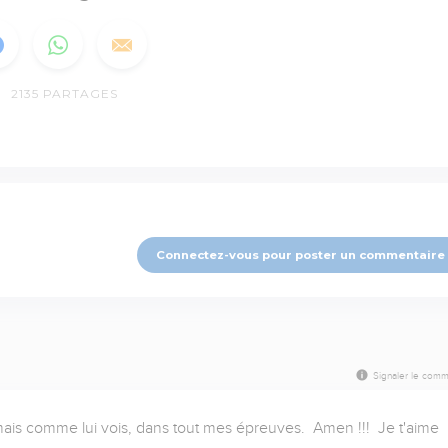
2135
PARTAGES
Connectez-vous pour poster un commentaire
Signaler le comm
is comme lui vois, dans tout mes épreuves.  Amen !!!  Je t'aime 