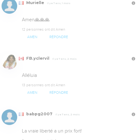
Murielle
Il y a 7 ans, 1 mois
Amen🙏🙏🙏
12 personnes ont dit Amen
AMEN
RÉPONDRE
FB.yclervil
Il y a 7 ans, 2 mois
Alléluia
13 personnes ont dit Amen
AMEN
RÉPONDRE
babpg2007
Il y a 7 ans, 2 mois
La vraie liberté a un prix fort!