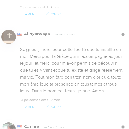
11 personnes ont dit Amen
AMEN
RÉPONDRE
Al Nyarwaya
Il y a 7 ans, 2 mois
Seigneur, merci pour cette liberté que tu insuffle en 
moi. Merci pour ta Grâce qui m'accompagne au jour 
le jour, et merci pour m'avoir permis de découvrir 
que tu es Vivant et que tu existe et dirige réellement 
ma vie. Tout mon être bénit ton nom glorieux, toute 
mon âme loue ta présence en tous temps et tous 
lieux. Dans le nom de Jésus, je prie. Amen.
13 personnes ont dit Amen
AMEN
RÉPONDRE
Carline
Il y a 7 ans, 2 mois