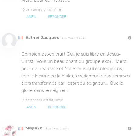
Merci pour ce message
10 personnes ont dit Amen
AMEN
RÉPONDRE
Esther Jacques
Il y a 7 ans, 2 mois
Combien est-ce vrai ! Oui, je suis libre en Jésus-
Christ, (voilà un beau chant du groupe exo)... Merci 
pour ce beau verset "nous tous qui contemplons, 
(par la lecture de la bible), le seigneur, nous sommes 
alors transformés par l'esprit du seigneur... Quelle 
gloire dans le seigneur !
14 personnes ont dit Amen
AMEN
RÉPONDRE
Maya76
Il y a 7 ans, 2 mois