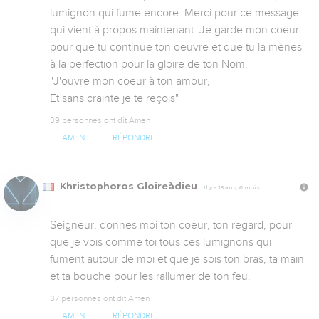
lumignon qui fume encore. Merci pour ce message 
qui vient à propos maintenant. Je garde mon coeur 
pour que tu continue ton oeuvre et que tu la mènes 
à la perfection pour la gloire de ton Nom.

"J'ouvre mon coeur à ton amour,

Et sans crainte je te reçois"
39 personnes ont dit Amen
AMEN
RÉPONDRE
Khristophoros Gloireàdieu
Il y a 13 ans, 6 mois
Seigneur, donnes moi ton coeur, ton regard, pour 
que je vois comme toi tous ces lumignons qui 
fument autour de moi et que je sois ton bras, ta main 
et ta bouche pour les rallumer de ton feu.
37 personnes ont dit Amen
AMEN
RÉPONDRE