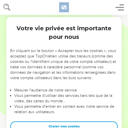
Votre vie privée est importante
pour nous
NE MANQUEZ PAS L’ÉVÉNEMENT
En cliquant sur le bouton « Accepter tous les cookies », vous
DE L’ANNÉE !
acceptez que TopChrétien utilise des traceurs (comme des
cookies ou l'identifiant unique de votre compte utilisateur) et
ET SI LEURS ERREURS POUVAIENT VOUS ÉVITER LES
traite vos données à caractère personnel (comme vos
VOTRES ?
données de navigation et les informations renseignées dans
votre compte utilisateur) dans les buts suivants :
On admire souvent les leaders pour leurs réussites, leur impact,
leur foi ou leur vision. Mais on voit moins les doutes, les erreurs
Mesurer l'audience de notre service
Vous permettre d'utiliser des services tiers tels que de la
et les saisons difficiles qu'ils ont traversés, alors même que ce
vidéo, des cartes du monde…
sont elles qui les ont façonnés.
Vous permettre d'entrer en contact avec notre service de
relation aux utilisateurs.
Dans cette conférence, leaders, entrepreneurs, et responsables
reviennent sur les erreurs marquantes de leur parcours et les
clés pour avancer avec plus de sagesse afin que leurs erreurs
Choisir mes cookies