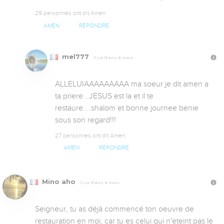
29 personnes ont dit Amen
AMEN
RÉPONDRE
mel777
Il y a 13 ans, 6 mois
ALLELUIAAAAAAAAA ma soeur je dit amen a 
ta priere ..JESUS est la et il te 
restaure....shalom et bonne journee benie 
sous son regard!!!
27 personnes ont dit Amen
AMEN
RÉPONDRE
Mino aho
Il y a 13 ans, 6 mois
Seigneur, tu as déjà commencé ton oeuvre de 
restauration en moi, car tu es celui qui n'eteint pas le 