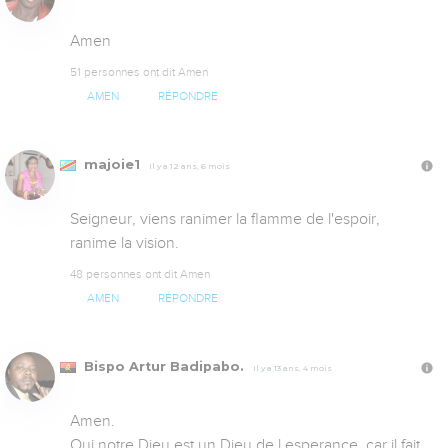
Amen
51 personnes ont dit Amen
AMEN
RÉPONDRE
majoie1
Il y a 12 ans, 6 mois
Seigneur, viens ranimer la flamme de l'espoir, 
ranime la vision.
48 personnes ont dit Amen
AMEN
RÉPONDRE
Bispo Artur Badipabo.
Il y a 13 ans, 4 mois
Amen.

Oui notre Dieu est un Dieu de l,esperance, car il fait 