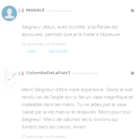
NIAKALE
Il y a 13 ans, 6 mois
Seigneur Jésus, avec humilité, si ta Parole est 
éprouvée, permets que je la mette à l'épreuve.
30 personnes ont dit Amen
AMEN
RÉPONDRE
ColombeDeLaPaix7
Il y a 13 ans, 6 mois
Merci Seigneur d'être notre espérance. Gloire te soit 
rendu car de l'argile dur tu fait un vase magnifique et 
malléable dans tes mains. Tu ne jettes pas le vase 
cassé par la vie mais tu le restaures. Merci pour tout 
Seigneur. Merci de rallumer les lu minions qui 
fument dans les cœurs. Amen
27 personnes ont dit Amen