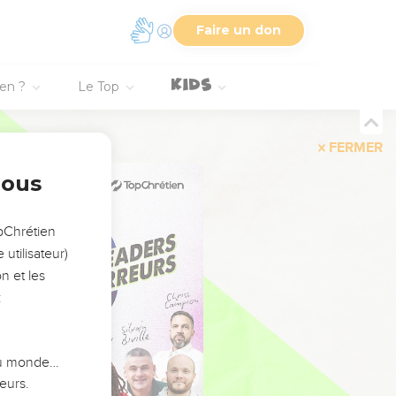
Faire un don
ien ?
Le Top
FERMER
nous
opChrétien
utilisateur)
n et les
:
 du monde…
eurs.