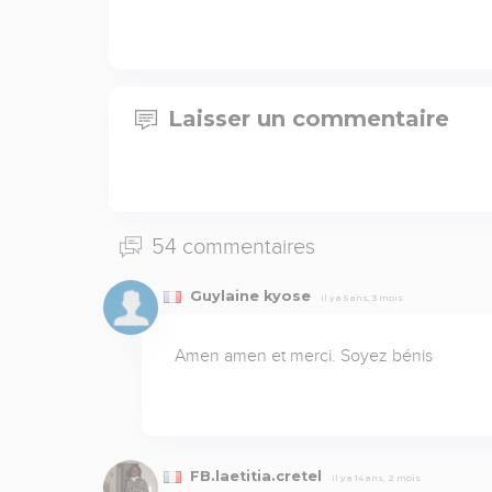
Laisser un commentaire
54 commentaires
Guylaine kyose
Il y a 5 ans, 3 mois
Amen amen et merci. Soyez bénis
FB.laetitia.cretel
Il y a 14 ans, 2 mois