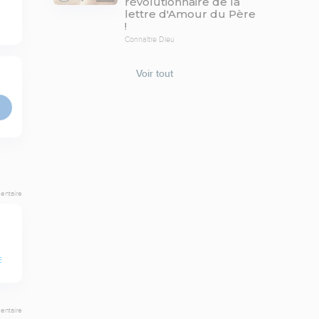
révolutionnaire de la
lettre d'Amour du Père
!
Connaître Dieu
Voir tout
entaire
E
entaire