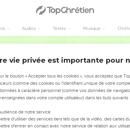
éos
Audios
Textes
Musique
Chrét
re vie privée est importante pour 
NEMENT DE L’ANNÉE !
ÉVITER LES VOTRES ?
sur le bouton « Accepter tous les cookies », vous acceptez que T
traceurs (comme des cookies ou l'identifiant unique de votre compte 
tes, leur impact, leur foi ou leur vision. Mais on voit
s données à caractère personnel (comme vos données de navigatio
fficiles qu'ils ont traversés, alors même que ce sont
 renseignées dans votre compte utilisateur) dans les buts suivants 
audience de notre service
s, et responsables reviennent sur les erreurs
 avancer avec plus de sagesse afin que leurs erreurs
ttre d'utiliser des services tiers tels que de la vidéo, des cartes
un ministère, une équipe, un groupe ou une famille,
ttre d'entrer en contact avec notre service de relation aux utilisat