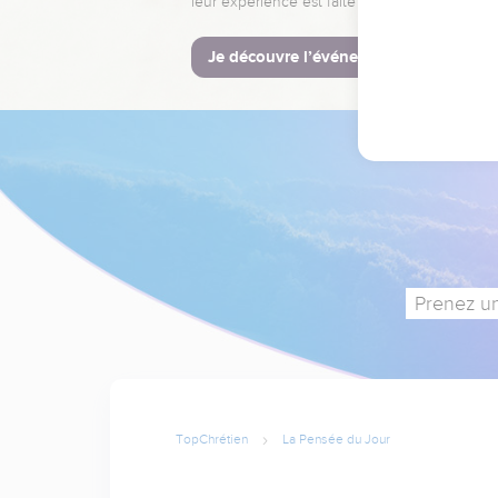
leur expérience est faite pour vous.
Je découvre l’événement
Prenez un
TopChrétien
La Pensée du Jour