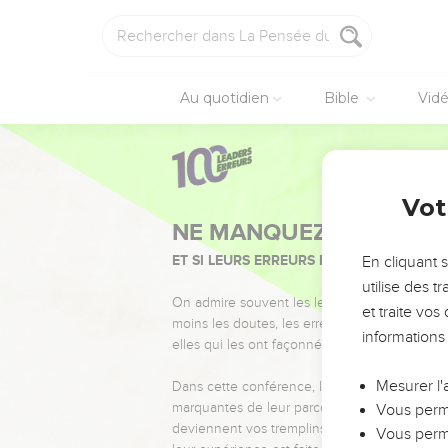
Au quotidien
Bible
Vid
Vot
NE MANQUEZ PAS L’ÉVÉ
ET SI LEURS ERREURS POUVAIENT VOUS 
En cliquant 
utilise des 
On admire souvent les leaders pour leurs réussi
et traite vo
moins les doutes, les erreurs et les saisons di
informations
elles qui les ont façonnés.
Mesurer l'
Dans cette conférence, leaders, entrepreneur
marquantes de leur parcours et les clés pour
Vous perme
deviennent vos tremplins. Que vous guidiez 
Vous perme