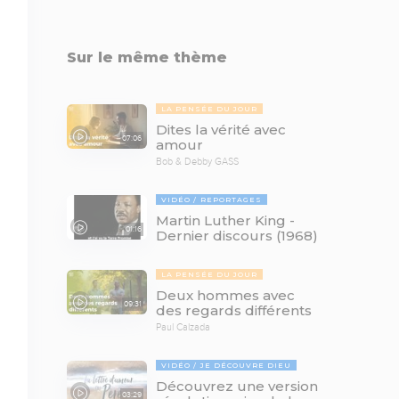
Sur le même thème
LA PENSÉE DU JOUR
Dites la vérité avec
07:06
amour
Bob & Debby GASS
VIDÉO
REPORTAGES
Martin Luther King -
01:16
Dernier discours (1968)
LA PENSÉE DU JOUR
Deux hommes avec
09:31
des regards différents
Paul Calzada
VIDÉO
JE DÉCOUVRE DIEU
Découvrez une version
03:29