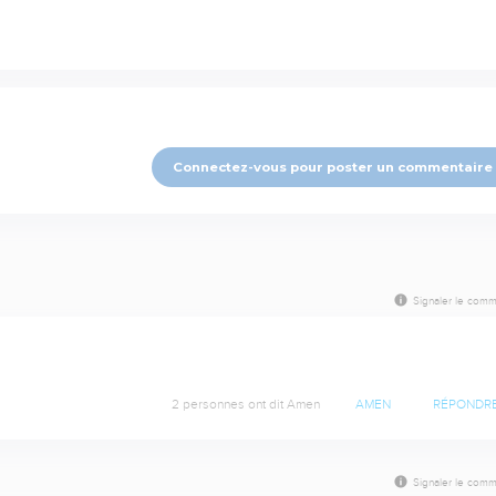
Connectez-vous pour poster un commentaire
Signaler le comm
2 personnes ont dit Amen
AMEN
RÉPONDR
Signaler le comm