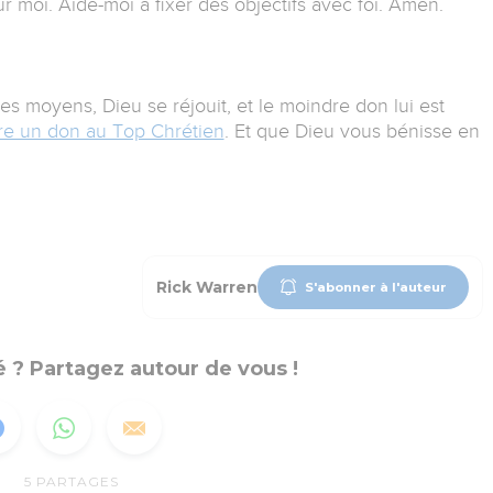
r moi. Aide-moi à fixer des objectifs avec foi. Amen.
 moyens, Dieu se réjouit, et le moindre don lui est
aire un don au Top Chrétien
. Et que Dieu vous bénisse en
Rick Warren
S'abonner à l'auteur
 ? Partagez autour de vous !
5
PARTAGES