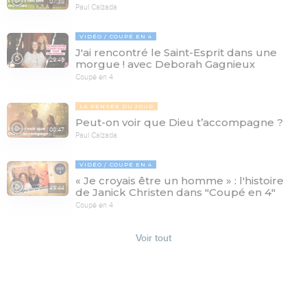
07:38
Paul Calzada
VIDÉO
COUPÉ EN 4
J'ai rencontré le Saint-Esprit dans une
29:46
morgue ! avec Deborah Gagnieux
Coupé en 4
LA PENSÉE DU JOUR
Peut-on voir que Dieu t’accompagne ?
08:47
Paul Calzada
VIDÉO
COUPÉ EN 4
« Je croyais être un homme » : l'histoire
49:44
de Janick Christen dans "Coupé en 4"
Coupé en 4
Voir tout