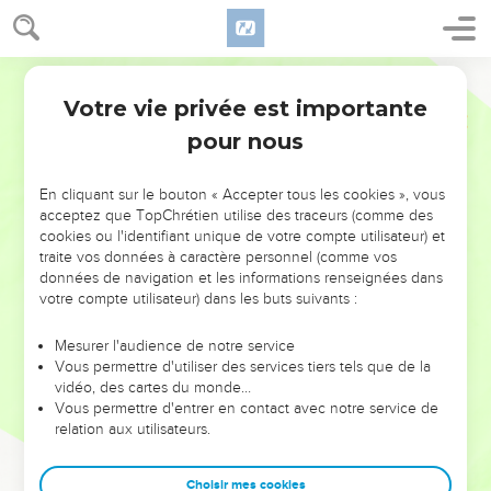
Votre vie privée est importante
pour nous
NE MANQUEZ PAS L’ÉVÉNEMENT
En cliquant sur le bouton « Accepter tous les cookies », vous
DE L’ANNÉE !
acceptez que TopChrétien utilise des traceurs (comme des
cookies ou l'identifiant unique de votre compte utilisateur) et
ET SI LEURS ERREURS POUVAIENT VOUS ÉVITER LES
traite vos données à caractère personnel (comme vos
VOTRES ?
données de navigation et les informations renseignées dans
votre compte utilisateur) dans les buts suivants :
On admire souvent les leaders pour leurs réussites, leur impact,
leur foi ou leur vision. Mais on voit moins les doutes, les erreurs
Mesurer l'audience de notre service
Vous permettre d'utiliser des services tiers tels que de la
et les saisons difficiles qu'ils ont traversés, alors même que ce
vidéo, des cartes du monde…
sont elles qui les ont façonnés.
Vous permettre d'entrer en contact avec notre service de
relation aux utilisateurs.
Dans cette conférence, leaders, entrepreneurs, et responsables
reviennent sur les erreurs marquantes de leur parcours et les
clés pour avancer avec plus de sagesse afin que leurs erreurs
Choisir mes cookies