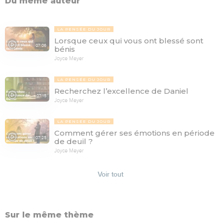
Du même auteur
LA PENSÉE DU JOUR
Lorsque ceux qui vous ont blessé sont
07:06
bénis
Joyce Meyer
LA PENSÉE DU JOUR
Recherchez l’excellence de Daniel
07:15
Joyce Meyer
LA PENSÉE DU JOUR
Comment gérer ses émotions en période
07:25
de deuil ?
Joyce Meyer
Voir tout
Sur le même thème