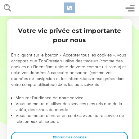
Votre vie privée est importante
pour nous
NE MANQUEZ PAS L’ÉVÉNEMENT
En cliquant sur le bouton « Accepter tous les cookies », vous
DE L’ANNÉE !
acceptez que TopChrétien utilise des traceurs (comme des
cookies ou l'identifiant unique de votre compte utilisateur) et
ET SI LEURS ERREURS POUVAIENT VOUS ÉVITER LES
traite vos données à caractère personnel (comme vos
VOTRES ?
données de navigation et les informations renseignées dans
votre compte utilisateur) dans les buts suivants :
On admire souvent les leaders pour leurs réussites, leur impact,
leur foi ou leur vision. Mais on voit moins les doutes, les erreurs
Mesurer l'audience de notre service
Vous permettre d'utiliser des services tiers tels que de la
et les saisons difficiles qu'ils ont traversés, alors même que ce
vidéo, des cartes du monde…
sont elles qui les ont façonnés.
Vous permettre d'entrer en contact avec notre service de
relation aux utilisateurs.
Dans cette conférence, leaders, entrepreneurs, et responsables
reviennent sur les erreurs marquantes de leur parcours et les
clés pour avancer avec plus de sagesse afin que leurs erreurs
Choisir mes cookies