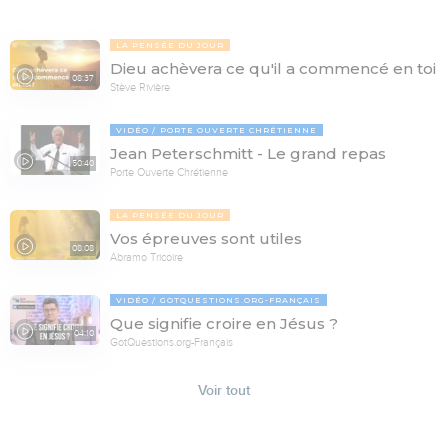
LA PENSÉE DU JOUR
Dieu achèvera ce qu'il a commencé en toi
08:37
Stève Rivière
VIDÉO
PORTE OUVERTE CHRÉTIENNE
Jean Peterschmitt - Le grand repas
50:40
Porte Ouverte Chrétienne
LA PENSÉE DU JOUR
Vos épreuves sont utiles
08:08
Abramo Tricoire
VIDÉO
GOTQUESTIONS.ORG-FRANÇAIS
Que signifie croire en Jésus ?
04:10
GotQuestions.org-Français
Voir tout