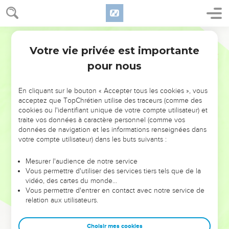
Votre vie privée est importante
pour nous
NE MANQUEZ PAS L’ÉVÉNEMENT
En cliquant sur le bouton « Accepter tous les cookies », vous
DE L’ANNÉE !
acceptez que TopChrétien utilise des traceurs (comme des
cookies ou l'identifiant unique de votre compte utilisateur) et
ET SI LEURS ERREURS POUVAIENT VOUS ÉVITER LES
traite vos données à caractère personnel (comme vos
VOTRES ?
données de navigation et les informations renseignées dans
votre compte utilisateur) dans les buts suivants :
On admire souvent les leaders pour leurs réussites, leur impact,
leur foi ou leur vision. Mais on voit moins les doutes, les erreurs
Mesurer l'audience de notre service
Vous permettre d'utiliser des services tiers tels que de la
et les saisons difficiles qu'ils ont traversés, alors même que ce
vidéo, des cartes du monde…
sont elles qui les ont façonnés.
Vous permettre d'entrer en contact avec notre service de
relation aux utilisateurs.
Dans cette conférence, leaders, entrepreneurs, et responsables
reviennent sur les erreurs marquantes de leur parcours et les
clés pour avancer avec plus de sagesse afin que leurs erreurs
Choisir mes cookies