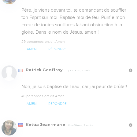
Père, je viens devant toi, te demandant de souffler 
ton Esprit sur moi. Baptise-moi de feu. Purifie mon 
cœur de toutes souillures faisant obstruction à ta 
gloire. Dans le nom de Jésus, amen !
29 personnes ont dit Amen
AMEN
RÉPONDRE
Patrick Geoffroy
Il y a 10 ans, 2 mois
Non, je suis baptisé de l'eau, car j'ai peur de brûler!
46 personnes ont dit Amen
AMEN
RÉPONDRE
Kettia Jean-marie
Il y a 10 ans, 2 mois