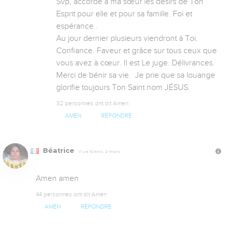
Svp, accorde à ma sœur les désirs de Ton 
Esprit pour elle et pour sa famille. Foi et 
espérance . 

Au jour dernier plusieurs viendront à Toi. 
Confiance. Faveur et grâce sur tous ceux que 
vous avez à cœur. Il est Le juge. Délivrances.

Merci de bénir sa vie.  Je prie que sa louange 
glorifie toujours Ton Saint nom JÉSUS.
32 personnes ont dit Amen
AMEN
RÉPONDRE
Béatrice
Il y a 10 ans, 2 mois
Amen amen
44 personnes ont dit Amen
AMEN
RÉPONDRE