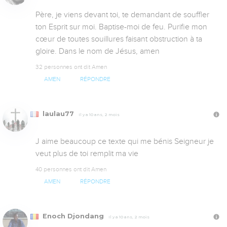
Père, je viens devant toi, te demandant de souffler 
ton Esprit sur moi. Baptise-moi de feu. Purifie mon 
cœur de toutes souillures faisant obstruction à ta 
gloire. Dans le nom de Jésus, amen
32 personnes ont dit Amen
AMEN
RÉPONDRE
laulau77
Il y a 10 ans, 2 mois
J aime beaucoup ce texte qui me bénis Seigneur je 
veut plus de toi remplit ma vie
40 personnes ont dit Amen
AMEN
RÉPONDRE
Enoch Djondang
Il y a 10 ans, 2 mois