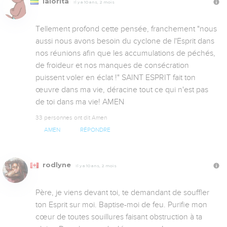
lalorita
Il y a 10 ans, 2 mois
Tellement profond cette pensée, franchement "nous 
aussi nous avons besoin du cyclone de l'Esprit dans 
nos réunions afin que les accumulations de péchés, 
de froideur et nos manques de consécration 
puissent voler en éclat !" SAINT ESPRIT fait ton 
œuvre dans ma vie, déracine tout ce qui n'est pas 
de toi dans ma vie! AMEN
33 personnes ont dit Amen
AMEN
RÉPONDRE
rodlyne
Il y a 10 ans, 2 mois
Père, je viens devant toi, te demandant de souffler 
ton Esprit sur moi. Baptise-moi de feu. Purifie mon 
cœur de toutes souillures faisant obstruction à ta 