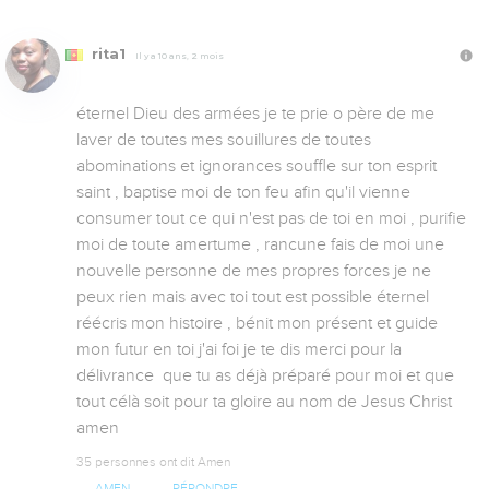
rita1
Il y a 10 ans, 2 mois
éternel Dieu des armées je te prie o père de me 
laver de toutes mes souillures de toutes 
abominations et ignorances souffle sur ton esprit 
saint , baptise moi de ton feu afin qu'il vienne 
consumer tout ce qui n'est pas de toi en moi , purifie 
moi de toute amertume , rancune fais de moi une 
nouvelle personne de mes propres forces je ne 
peux rien mais avec toi tout est possible éternel 
réécris mon histoire , bénit mon présent et guide 
mon futur en toi j'ai foi je te dis merci pour la 
délivrance  que tu as déjà préparé pour moi et que 
tout célà soit pour ta gloire au nom de Jesus Christ 
amen
35 personnes ont dit Amen
AMEN
RÉPONDRE