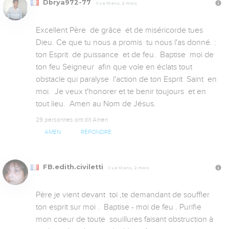
Dbrya972-77
Il y a 10 ans, 2 mois
Excellent Père  de grâce  et de miséricorde tues 
Dieu. Ce que tu nous a promis  tu nous l'as donné. : 
ton Esprit  de puissance  et de feu.  Baptise  moi de 
ton feu Seigneur  afin que vole en éclats tout 
obstacle qui paralyse  l'action de ton Esprit  Saint  en 
moi.  Je veux t'honorer et te benir toujours  et en 
tout lieu.  Amen au Nom de Jésus.
29 personnes ont dit Amen
AMEN
RÉPONDRE
FB.edith.civiletti
Il y a 10 ans, 2 mois
Père je vient devant  toi ,te demandant de souffler 
ton esprit sur moi .  Baptise - moi de feu . Purifie 
mon coeur de toute  souillures faisant obstruction à 