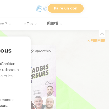
Faire un don
ien ?
Le Top
FERMER
nous
opChrétien
utilisateur)
n et les
:
 du monde…
eurs.