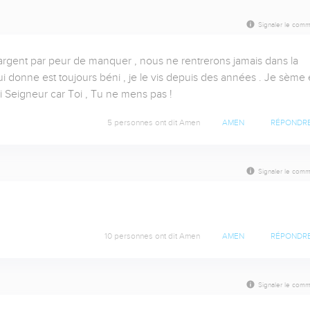
Signaler le comm
 argent par peur de manquer , nous ne rentrerons jamais dans la 
 donne est toujours béni , je le vis depuis des années . Je sème e
i Seigneur car Toi , Tu ne mens pas !
5 personnes ont dit Amen
AMEN
RÉPONDR
Signaler le comm
10 personnes ont dit Amen
AMEN
RÉPONDR
Signaler le comm