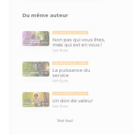
Du même auteur
LA PENSÉE DU JOUR
Non pas qui vous êtes,
08:22
mais qui est en vous !
Keith Butler
LA PENSÉE DU JOUR
La puissance du
07:40
service
Keith Butler
LA PENSÉE DU JOUR
Un don de valeur
08:19
Keith Butler
Voir tout