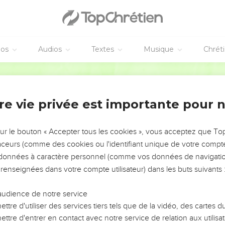
éos
Audios
Textes
Musique
Chrét
re vie privée est importante pour 
NEMENT DE L’ANNÉE !
ÉVITER LES VOTRES ?
sur le bouton « Accepter tous les cookies », vous acceptez que T
traceurs (comme des cookies ou l'identifiant unique de votre compte 
tes, leur impact, leur foi ou leur vision. Mais on voit
s données à caractère personnel (comme vos données de navigatio
fficiles qu'ils ont traversés, alors même que ce sont
 renseignées dans votre compte utilisateur) dans les buts suivants 
audience de notre service
s, et responsables reviennent sur les erreurs
 avancer avec plus de sagesse afin que leurs erreurs
ttre d'utiliser des services tiers tels que de la vidéo, des cartes
un ministère, une équipe, un groupe ou une famille,
ttre d'entrer en contact avec notre service de relation aux utilisat