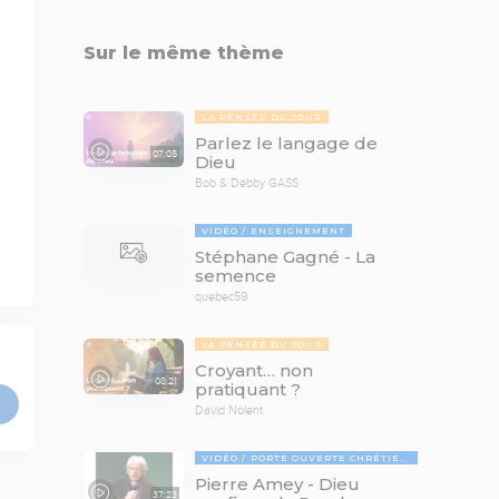
Sur le même thème
LA PENSÉE DU JOUR
Parlez le langage de
07:05
Dieu
Bob & Debby GASS
VIDÉO
ENSEIGNEMENT
Stéphane Gagné - La
semence
quebec59
LA PENSÉE DU JOUR
Croyant… non
08:21
pratiquant ?
David Nolent
VIDÉO
PORTE OUVERTE CHRÉTIENNE
Pierre Amey - Dieu
37:23