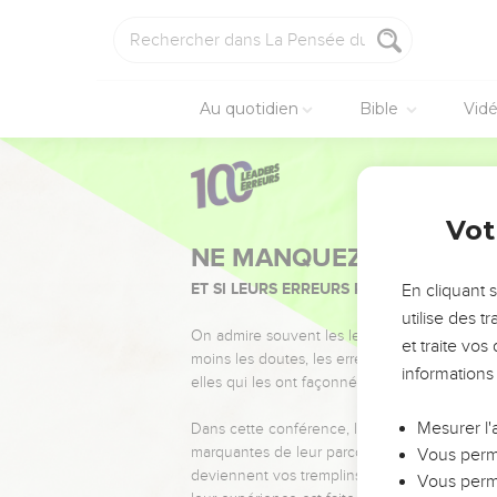
Au quotidien
Bible
Vid
Vot
NE MANQUEZ PAS L’ÉVÉ
ET SI LEURS ERREURS POUVAIENT VOUS 
En cliquant 
utilise des 
On admire souvent les leaders pour leurs réussi
et traite vo
moins les doutes, les erreurs et les saisons di
informations
elles qui les ont façonnés.
Mesurer l'
Dans cette conférence, leaders, entrepreneur
marquantes de leur parcours et les clés pour
Vous perme
deviennent vos tremplins. Que vous guidiez 
Vous perme