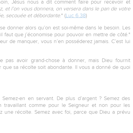
esoin, Jésus nous a dit comment faire pour recevoir et
, et l’on vous donnera, on versera dans le pan de votre
e, secouée et débordante
." (
Luc 6.38
)
e donner alors qu’on est soi-même dans le besoin. Les
t, il faut que j’économise pour pouvoir en mettre de côté."
eur de manquer, vous n’en posséderez jamais. C’est lui
ne pas avoir grand-chose à donner, mais Dieu fournit
que sa récolte soit abondante. Il vous a donné de quoi
 Semez-en en servant. De plus d’argent ? Semez des
 travaillant comme pour le Seigneur et non pour les
 une récolte. Semez avec foi, parce que Dieu a prévu