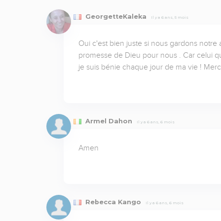
GeorgetteKaleka
Il y a 6 ans, 5 mois
Oui c'est bien juste si nous gardons notre
promesse de Dieu pour nous . Car celui qui
je suis bénie chaque jour de ma vie ! Merc
Armel Dahon
Il y a 6 ans, 6 mois
Amen
Rebecca Kango
Il y a 6 ans, 6 mois