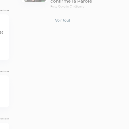
confirme la Parole
Porte Ouverte Chrétienne
entaire
Voir tout
t 
E
entaire
E
entaire