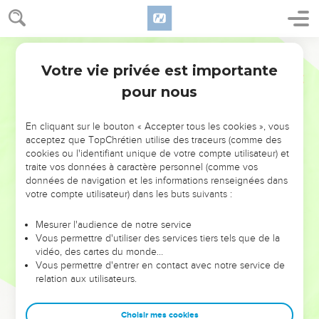
Votre vie privée est importante
pour nous
NE MANQUEZ PAS L’ÉVÉNEMENT
En cliquant sur le bouton « Accepter tous les cookies », vous
DE L’ANNÉE !
acceptez que TopChrétien utilise des traceurs (comme des
cookies ou l'identifiant unique de votre compte utilisateur) et
ET SI LEURS ERREURS POUVAIENT VOUS ÉVITER LES
traite vos données à caractère personnel (comme vos
VOTRES ?
données de navigation et les informations renseignées dans
votre compte utilisateur) dans les buts suivants :
On admire souvent les leaders pour leurs réussites, leur impact,
leur foi ou leur vision. Mais on voit moins les doutes, les erreurs
Mesurer l'audience de notre service
Vous permettre d'utiliser des services tiers tels que de la
et les saisons difficiles qu'ils ont traversés, alors même que ce
vidéo, des cartes du monde…
sont elles qui les ont façonnés.
Vous permettre d'entrer en contact avec notre service de
relation aux utilisateurs.
Dans cette conférence, leaders, entrepreneurs, et responsables
reviennent sur les erreurs marquantes de leur parcours et les
clés pour avancer avec plus de sagesse afin que leurs erreurs
Choisir mes cookies