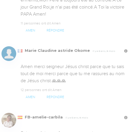
ennemis,Mon Père a toujours été au contrôle.A ce 
jour Grand Roi,je n'ai pas été coincé.A Toi la victoire 
PAPA Amen!
11 personnes ont dit Amen
AMEN
RÉPONDRE
Marie Claudine astride Okome
Il y a 6 ans, 8 mois
Amen merci seigneur Jésus christ parce que tu sais 
tout de moi merci parce que tu me rassures au nom 
de Jésus christ 🙏🙏🙏
12 personnes ont dit Amen
AMEN
RÉPONDRE
FB-amelie-carbila
Il y a 6 ans, 8 mois