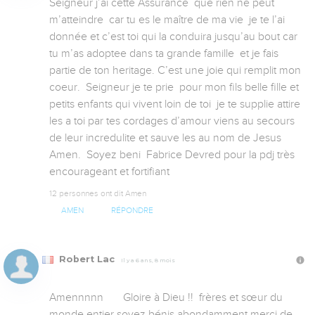
Seigneur j’ai cette Assurance  que rien ne peut 
m’atteindre  car tu es le maître de ma vie  je te l’ai 
donnée et c’est toi qui la conduira jusqu’au bout car  
tu m’as adoptee dans ta grande famille  et je fais 
partie de ton heritage. C’est une joie qui remplit mon 
coeur.  Seigneur je te prie  pour mon fils belle fille et 
petits enfants qui vivent loin de toi  je te supplie attire 
les a toi par tes cordages d’amour viens au secours 
de leur incredulite et sauve les au nom de Jesus 
Amen.  Soyez beni  Fabrice Devred pour la pdj très 
encourageant et fortifiant
12 personnes ont dit Amen
AMEN
RÉPONDRE
Robert Lac
Il y a 6 ans, 8 mois
Amennnnn       Gloire à Dieu !!  frères et sœur du 
monde entier soyez bénis abondamment merci de 