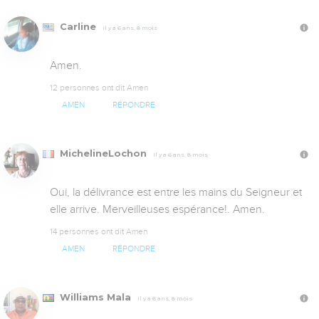
Carline
Il y a 6 ans, 8 mois
Amen.
12 personnes ont dit Amen
AMEN
RÉPONDRE
MichelineLochon
Il y a 6 ans, 8 mois
Oui, la délivrance est entre les mains du Seigneur et 
elle arrive. Merveilleuses espérance!. Amen.
14 personnes ont dit Amen
AMEN
RÉPONDRE
Williams Mala
Il y a 6 ans, 8 mois