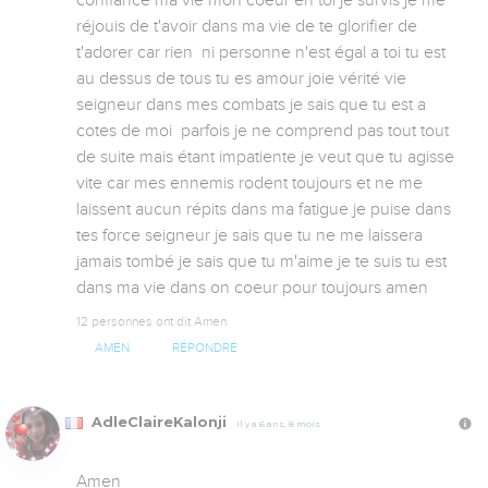
réjouis de t'avoir dans ma vie de te glorifier de 
t'adorer car rien  ni personne n'est égal a toi tu est 
au dessus de tous tu es amour joie vérité vie 
seigneur dans mes combats je sais que tu est a 
cotes de moi  parfois je ne comprend pas tout tout 
de suite mais étant impatiente je veut que tu agisse 
vite car mes ennemis rodent toujours et ne me 
laissent aucun répits dans ma fatigue je puise dans 
tes force seigneur je sais que tu ne me laissera 
jamais tombé je sais que tu m'aime je te suis tu est 
dans ma vie dans on coeur pour toujours amen
12 personnes ont dit Amen
AMEN
RÉPONDRE
AdleClaireKalonji
Il y a 6 ans, 8 mois
Amen