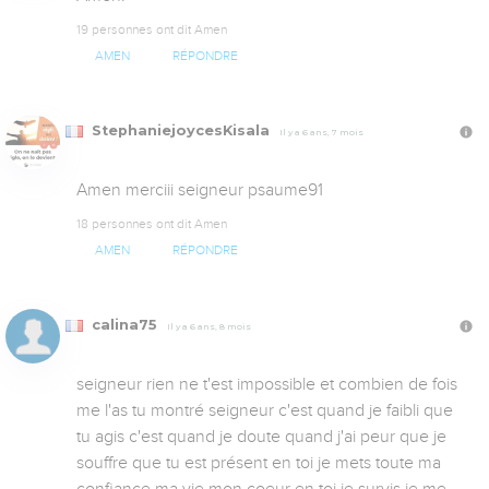
19 personnes ont dit Amen
AMEN
RÉPONDRE
StephaniejoycesKisala
Il y a 6 ans, 7 mois
Amen merciii seigneur psaume91
18 personnes ont dit Amen
AMEN
RÉPONDRE
calina75
Il y a 6 ans, 8 mois
seigneur rien ne t'est impossible et combien de fois 
me l'as tu montré seigneur c'est quand je faibli que 
tu agis c'est quand je doute quand j'ai peur que je 
souffre que tu est présent en toi je mets toute ma 
confiance ma vie mon coeur en toi je survis je me 