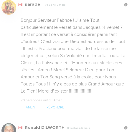
parade
Il y a 6 ans, 8 mois
Bonjour Serviteur Fabrice ! J"aime Tout 
particulièrement le verset dans Jacques :4 verset 7. 
Il est important ce verset à considérer parmi tant 
d"autres ! C"est vrai que Dieu est au-dessus de Tout 
..Il  est si Précieux pour ma vie ..Je Le laisse me 
diriger et ce , selon Sa Volonté car Il mérite Toute La 
Gloire , La Puissance et L"Honneur aux siècles des 
siècles ..Amen ! Merci Seigneur Dieu pour Ton 
Amour et Ton Sang versé à la croix , pour Nous 
Toutes,Tous ! Il n"y a pas de plus Grand Amour que 
Le Tien! Merci d"exister !!!!!!!!!!!!!!!!!!!!
20 personnes ont dit Amen
AMEN
RÉPONDRE
Ronald DILWORTH
Il y a 6 ans, 8 mois