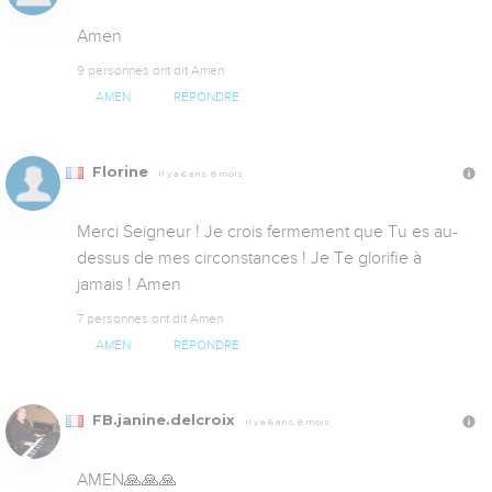
Amen
9 personnes ont dit Amen
AMEN
RÉPONDRE
Florine
Il y a 6 ans, 8 mois
Merci Seigneur ! Je crois fermement que Tu es au-
dessus de mes circonstances ! Je Te glorifie à 
jamais ! Amen
7 personnes ont dit Amen
AMEN
RÉPONDRE
FB.janine.delcroix
Il y a 6 ans, 8 mois
AMEN🙏🙏🙏