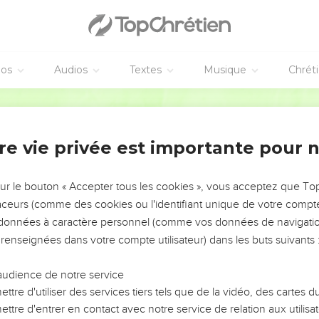
éos
Audios
Textes
Musique
Chrét
re vie privée est importante pour 
NEMENT DE L’ANNÉE !
ÉVITER LES VOTRES ?
sur le bouton « Accepter tous les cookies », vous acceptez que T
traceurs (comme des cookies ou l'identifiant unique de votre compte 
tes, leur impact, leur foi ou leur vision. Mais on voit
s données à caractère personnel (comme vos données de navigatio
fficiles qu'ils ont traversés, alors même que ce sont
 renseignées dans votre compte utilisateur) dans les buts suivants 
audience de notre service
s, et responsables reviennent sur les erreurs
 avancer avec plus de sagesse afin que leurs erreurs
ttre d'utiliser des services tiers tels que de la vidéo, des cartes
un ministère, une équipe, un groupe ou une famille,
ttre d'entrer en contact avec notre service de relation aux utilisat