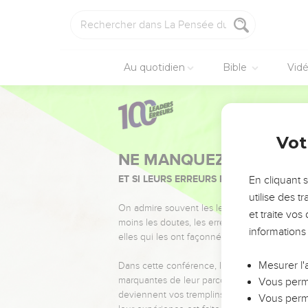
Au quotidien
Bible
Vid
Vot
NE MANQUEZ PAS L’ÉVÉ
ET SI LEURS ERREURS POUVAIENT VOUS 
En cliquant 
utilise des 
On admire souvent les leaders pour leurs réussi
et traite vo
moins les doutes, les erreurs et les saisons di
informations
elles qui les ont façonnés.
Mesurer l'
Dans cette conférence, leaders, entrepreneur
marquantes de leur parcours et les clés pour
Vous perme
deviennent vos tremplins. Que vous guidiez 
Vous perme