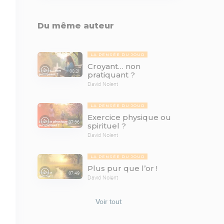
Du même auteur
LA PENSÉE DU JOUR
Croyant… non
08:21
pratiquant ?
David Nolent
LA PENSÉE DU JOUR
Exercice physique ou
07:36
spirituel ?
David Nolent
LA PENSÉE DU JOUR
Plus pur que l’or !
07:49
David Nolent
Voir tout