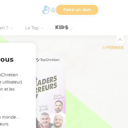
Faire un don
ien ?
Le Top
FERMER
nous
opChrétien
utilisateur)
n et les
:
 du monde…
eurs.