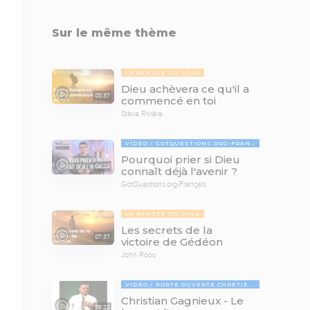
Sur le même thème
LA PENSÉE DU JOUR
Dieu achèvera ce qu'il a
08:37
commencé en toi
Stève Rivière
VIDÉO
GOTQUESTIONS.ORG-FRANÇAIS
Pourquoi prier si Dieu
04:24
connaît déjà l'avenir ?
GotQuestions.org-Français
LA PENSÉE DU JOUR
Les secrets de la
07:37
victoire de Gédéon
John Roos
VIDÉO
PORTE OUVERTE CHRÉTIENNE
Christian Gagnieux - Le
35:22