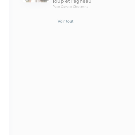
loup et l'agneau
Porte Ouverte Chrétienne
Voir tout