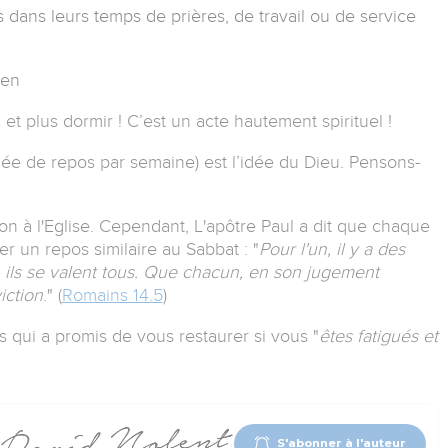
s dans leurs temps de prières, de travail ou de service
ien
 et plus dormir !
C’est un acte hautement spirituel !
rnée de repos par semaine) est l’idée du Dieu.
Pensons-
on à l'Eglise.
Cependant, L'apôtre Paul a dit que chaque
ver un repos similaire au Sabbat :
"
Pour l'un, il y a des
re, ils se valent tous. Que chacun, en son jugement
iction
." (
Romains 14.5
)
 qui a promis de vous restaurer si vous "
êtes fatigués et
S'abonner à l'auteur