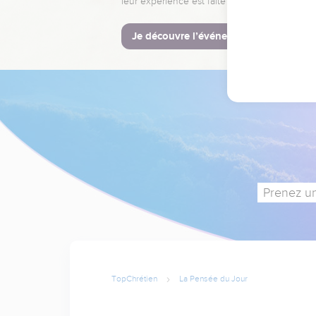
leur expérience est faite pour vous.
Je découvre l’événement
Prenez un
TopChrétien
La Pensée du Jour