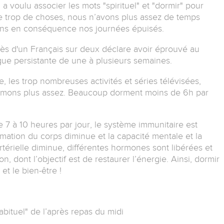
 a voulu associer les mots "spirituel" et "dormir" pour
re trop de choses, nous n’avons plus assez de temps
rsons en conséquence nos journées épuisés.
ès d'un Français sur deux déclare avoir éprouvé au
gue persistante de une à plusieurs semaines.
ie, les trop nombreuses activités et séries télévisées,
rmons plus assez.
Beaucoup dorment moins de 6h par
e 7 à 10 heures par jour, le système immunitaire est
mmation du corps diminue et la capacité mentale et la
rtérielle diminue, différentes hormones sont libérées et
, dont l’objectif est de restaurer l’énergie.
Ainsi, dormir
et le bien-être !
bituel" de l’après repas du midi