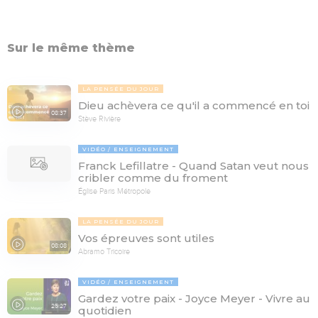
Sur le même thème
LA PENSÉE DU JOUR
Dieu achèvera ce qu'il a commencé en toi
08:37
Stève Rivière
VIDÉO
ENSEIGNEMENT
Franck Lefillatre - Quand Satan veut nous
cribler comme du froment
Église Paris Métropole
LA PENSÉE DU JOUR
Vos épreuves sont utiles
08:08
Abramo Tricoire
VIDÉO
ENSEIGNEMENT
Gardez votre paix - Joyce Meyer - Vivre au
25:27
quotidien