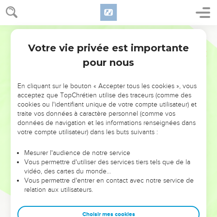
Votre vie privée est importante
pour nous
NE MANQUEZ PAS L’ÉVÉNEMENT
En cliquant sur le bouton « Accepter tous les cookies », vous
DE L’ANNÉE !
acceptez que TopChrétien utilise des traceurs (comme des
cookies ou l'identifiant unique de votre compte utilisateur) et
ET SI LEURS ERREURS POUVAIENT VOUS ÉVITER LES
traite vos données à caractère personnel (comme vos
VOTRES ?
données de navigation et les informations renseignées dans
votre compte utilisateur) dans les buts suivants :
On admire souvent les leaders pour leurs réussites, leur impact,
leur foi ou leur vision. Mais on voit moins les doutes, les erreurs
Mesurer l'audience de notre service
Vous permettre d'utiliser des services tiers tels que de la
et les saisons difficiles qu'ils ont traversés, alors même que ce
vidéo, des cartes du monde…
sont elles qui les ont façonnés.
Vous permettre d'entrer en contact avec notre service de
relation aux utilisateurs.
Dans cette conférence, leaders, entrepreneurs, et responsables
reviennent sur les erreurs marquantes de leur parcours et les
clés pour avancer avec plus de sagesse afin que leurs erreurs
Choisir mes cookies