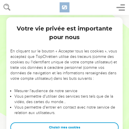
Votre vie privée est importante
pour nous
NE MANQUEZ PAS L’ÉVÉNEMENT
En cliquant sur le bouton « Accepter tous les cookies », vous
DE L’ANNÉE !
acceptez que TopChrétien utilise des traceurs (comme des
cookies ou l'identifiant unique de votre compte utilisateur) et
ET SI LEURS ERREURS POUVAIENT VOUS ÉVITER LES
traite vos données à caractère personnel (comme vos
VOTRES ?
données de navigation et les informations renseignées dans
votre compte utilisateur) dans les buts suivants :
On admire souvent les leaders pour leurs réussites, leur impact,
leur foi ou leur vision. Mais on voit moins les doutes, les erreurs
Mesurer l'audience de notre service
Vous permettre d'utiliser des services tiers tels que de la
et les saisons difficiles qu'ils ont traversés, alors même que ce
vidéo, des cartes du monde…
sont elles qui les ont façonnés.
Vous permettre d'entrer en contact avec notre service de
relation aux utilisateurs.
Dans cette conférence, leaders, entrepreneurs, et responsables
reviennent sur les erreurs marquantes de leur parcours et les
clés pour avancer avec plus de sagesse afin que leurs erreurs
Choisir mes cookies