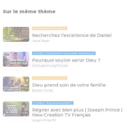
Sur le même thème
LA PENSÉE DU JOUR
Recherchez l’excellence de Daniel
07:15
Joyce Meyer
VIDÉO
GOTQUESTIONS.ORG-FRANÇAIS
Pourquoi vouloir servir Dieu ?
04:45
GotQuestions.org-Français
LA PENSÉE DU JOUR
Dieu prend soin de votre famille
07:14
Bayless Conley
VIDÉO
ENSEIGNEMENT
Régner avec bien plus | Joseph Prince |
72:53
New Creation TV Français
Joseph Prince FR