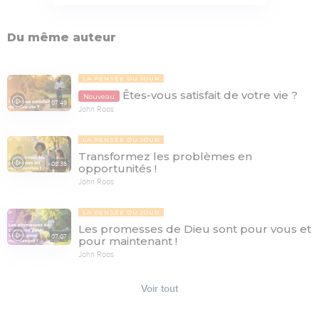
Du même auteur
LA PENSÉE DU JOUR
Êtes-vous satisfait de votre vie ?
Nouveau
07:49
John Roos
LA PENSÉE DU JOUR
Transformez les problèmes en
08:36
opportunités !
John Roos
LA PENSÉE DU JOUR
Les promesses de Dieu sont pour vous et
07:07
pour maintenant !
John Roos
Voir tout