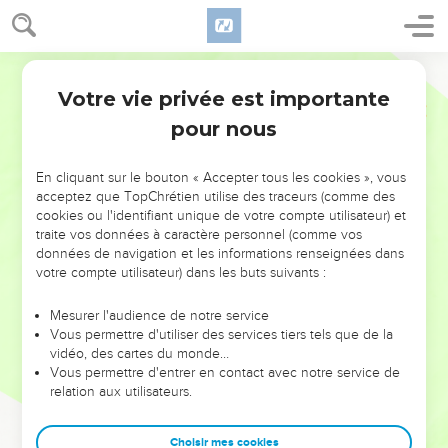
Votre vie privée est importante
pour nous
NE MANQUEZ PAS L’ÉVÉNEMENT
En cliquant sur le bouton « Accepter tous les cookies », vous
DE L’ANNÉE !
acceptez que TopChrétien utilise des traceurs (comme des
cookies ou l'identifiant unique de votre compte utilisateur) et
ET SI LEURS ERREURS POUVAIENT VOUS ÉVITER LES
traite vos données à caractère personnel (comme vos
VOTRES ?
données de navigation et les informations renseignées dans
votre compte utilisateur) dans les buts suivants :
On admire souvent les leaders pour leurs réussites, leur impact,
leur foi ou leur vision. Mais on voit moins les doutes, les erreurs
Mesurer l'audience de notre service
Vous permettre d'utiliser des services tiers tels que de la
et les saisons difficiles qu'ils ont traversés, alors même que ce
vidéo, des cartes du monde…
sont elles qui les ont façonnés.
Vous permettre d'entrer en contact avec notre service de
relation aux utilisateurs.
Dans cette conférence, leaders, entrepreneurs, et responsables
reviennent sur les erreurs marquantes de leur parcours et les
clés pour avancer avec plus de sagesse afin que leurs erreurs
Choisir mes cookies