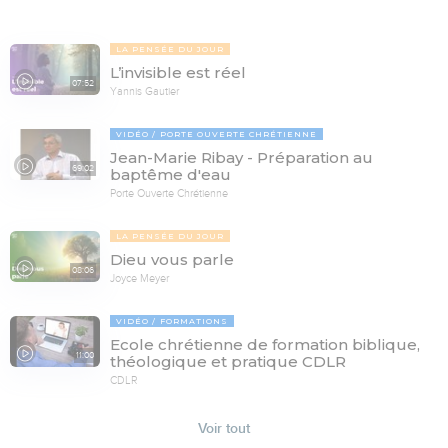
LA PENSÉE DU JOUR
L’invisible est réel
07:52
Yannis Gautier
VIDÉO
PORTE OUVERTE CHRÉTIENNE
Jean-Marie Ribay - Préparation au
69:02
baptême d'eau
Porte Ouverte Chrétienne
LA PENSÉE DU JOUR
Dieu vous parle
08:06
Joyce Meyer
VIDÉO
FORMATIONS
Ecole chrétienne de formation biblique,
11:00
théologique et pratique CDLR
CDLR
Voir tout