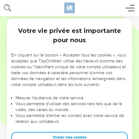
Votre vie privée est importante
pour nous
NE MANQUEZ PAS L’ÉVÉNEMENT
En cliquant sur le bouton « Accepter tous les cookies », vous
DE L’ANNÉE !
acceptez que TopChrétien utilise des traceurs (comme des
cookies ou l'identifiant unique de votre compte utilisateur) et
ET SI LEURS ERREURS POUVAIENT VOUS ÉVITER LES
traite vos données à caractère personnel (comme vos
VOTRES ?
données de navigation et les informations renseignées dans
votre compte utilisateur) dans les buts suivants :
On admire souvent les leaders pour leurs réussites, leur impact,
leur foi ou leur vision. Mais on voit moins les doutes, les erreurs
Mesurer l'audience de notre service
Vous permettre d'utiliser des services tiers tels que de la
et les saisons difficiles qu'ils ont traversés, alors même que ce
vidéo, des cartes du monde…
sont elles qui les ont façonnés.
Vous permettre d'entrer en contact avec notre service de
relation aux utilisateurs.
Dans cette conférence, leaders, entrepreneurs, et responsables
reviennent sur les erreurs marquantes de leur parcours et les
clés pour avancer avec plus de sagesse afin que leurs erreurs
Choisir mes cookies