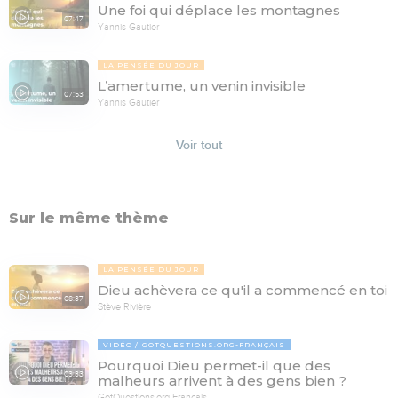
Une foi qui déplace les montagnes
07:47
Yannis Gautier
LA PENSÉE DU JOUR
L’amertume, un venin invisible
07:53
Yannis Gautier
Voir tout
Sur le même thème
LA PENSÉE DU JOUR
Dieu achèvera ce qu'il a commencé en toi
08:37
Stève Rivière
VIDÉO
GOTQUESTIONS.ORG-FRANÇAIS
Pourquoi Dieu permet-il que des
03:33
malheurs arrivent à des gens bien ?
GotQuestions.org-Français