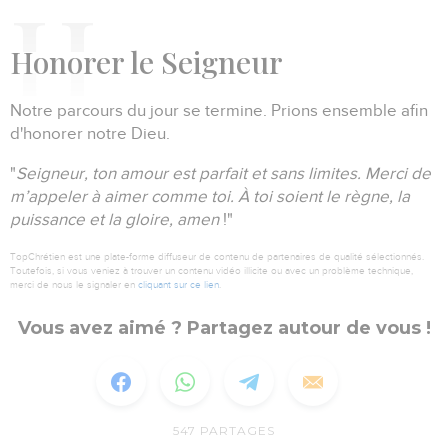
H
onorer le Seigneur
Notre parcours du jour se termine.
Prions ensemble afin
d'honorer notre Dieu.
"
Seigneur, ton amour est parfait et sans limites.
Merci de
m’appeler à aimer comme toi.
À toi soient le règne, la
puissance et la gloire, amen
!"
TopChrétien est une plate-forme diffuseur de contenu de partenaires de qualité sélectionnés.
Toutefois, si vous veniez à trouver un contenu vidéo illicite ou avec un problème technique,
merci de nous le signaler en
cliquant sur ce lien
.
Vous avez aimé ? Partagez autour de vous !
547
PARTAGES