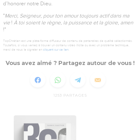
d’honorer notre Dieu.
"
Merci, Seigneur, pour ton amour toujours actif dans ma
vie
!
À toi soient le règne, la puissance et la gloire, amen
!"
TopChrétien est une plate-forme diffuseur de contenu de partenaires de qualité sélectionnés.
Toutefois, si vous veniez à trouver un contenu vidéo illicite ou avec un problème technique,
merci de nous le signaler en
cliquant sur ce lien
.
Vous avez aimé ? Partagez autour de vous !
1253
PARTAGES