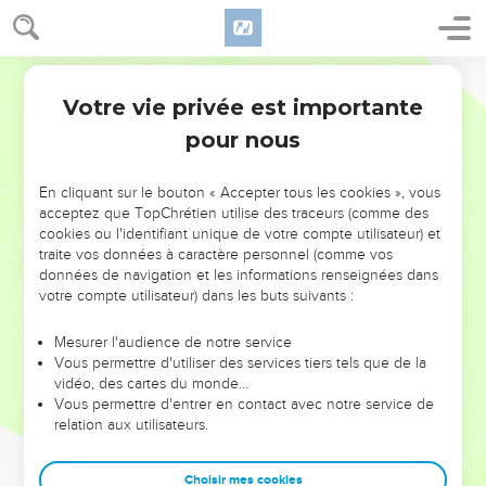
Votre vie privée est importante
pour nous
NE MANQUEZ PAS L’ÉVÉNEMENT
En cliquant sur le bouton « Accepter tous les cookies », vous
DE L’ANNÉE !
acceptez que TopChrétien utilise des traceurs (comme des
cookies ou l'identifiant unique de votre compte utilisateur) et
ET SI LEURS ERREURS POUVAIENT VOUS ÉVITER LES
traite vos données à caractère personnel (comme vos
VOTRES ?
données de navigation et les informations renseignées dans
votre compte utilisateur) dans les buts suivants :
On admire souvent les leaders pour leurs réussites, leur impact,
leur foi ou leur vision. Mais on voit moins les doutes, les erreurs
Mesurer l'audience de notre service
Vous permettre d'utiliser des services tiers tels que de la
et les saisons difficiles qu'ils ont traversés, alors même que ce
vidéo, des cartes du monde…
sont elles qui les ont façonnés.
Vous permettre d'entrer en contact avec notre service de
relation aux utilisateurs.
Dans cette conférence, leaders, entrepreneurs, et responsables
reviennent sur les erreurs marquantes de leur parcours et les
clés pour avancer avec plus de sagesse afin que leurs erreurs
Choisir mes cookies