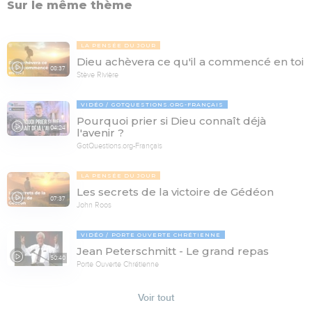
Sur le même thème
LA PENSÉE DU JOUR
Dieu achèvera ce qu'il a commencé en toi
08:37
Stève Rivière
VIDÉO
GOTQUESTIONS.ORG-FRANÇAIS
Pourquoi prier si Dieu connaît déjà
04:24
l'avenir ?
GotQuestions.org-Français
LA PENSÉE DU JOUR
Les secrets de la victoire de Gédéon
07:37
John Roos
VIDÉO
PORTE OUVERTE CHRÉTIENNE
Jean Peterschmitt - Le grand repas
50:40
Porte Ouverte Chrétienne
Voir tout