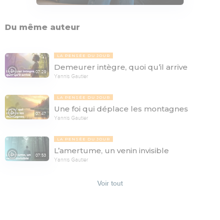
Du même auteur
LA PENSÉE DU JOUR
Demeurer intègre, quoi qu’il arrive
07:29
Yannis Gautier
LA PENSÉE DU JOUR
Une foi qui déplace les montagnes
07:47
Yannis Gautier
LA PENSÉE DU JOUR
L’amertume, un venin invisible
07:53
Yannis Gautier
Voir tout