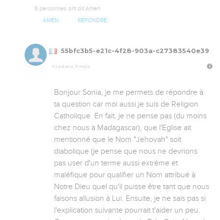
8 personnes ont dit Amen
AMEN
RÉPONDRE
55bfc3b5-e21c-4f28-903a-c27383540e39
Il y a 6 ans, 11 mois
Bonjour Sonia, je me permets de répondre à 
ta question car moi aussi je suis de Religion 
Catholique. En fait, je ne pense pas (du moins 
chez nous à Madagascar), que l'Eglise ait 
mentionné que le Nom "Jehovah" soit 
diabolique (je pense que nous ne devrions 
pas user d'un terme aussi extrême et 
maléfique pour qualifier un Nom attribué à 
Notre Dieu quel qu'il puisse être tant que nous 
faisons allusion à Lui. Ensuite, je ne sais pas si 
l'explication suivante pourrait t'aider un peu. 