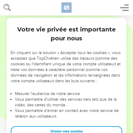
Votre vie privée est importante
pour nous
NE MANQUEZ PAS L’ÉVÉNEMENT
En cliquant sur le bouton « Accepter tous les cookies », vous
DE L’ANNÉE !
acceptez que TopChrétien utilise des traceurs (comme des
cookies ou l'identifiant unique de votre compte utilisateur) et
ET SI LEURS ERREURS POUVAIENT VOUS ÉVITER LES
traite vos données à caractère personnel (comme vos
VOTRES ?
données de navigation et les informations renseignées dans
votre compte utilisateur) dans les buts suivants :
On admire souvent les leaders pour leurs réussites, leur impact,
leur foi ou leur vision. Mais on voit moins les doutes, les erreurs
Mesurer l'audience de notre service
Vous permettre d'utiliser des services tiers tels que de la
et les saisons difficiles qu'ils ont traversés, alors même que ce
vidéo, des cartes du monde…
sont elles qui les ont façonnés.
Vous permettre d'entrer en contact avec notre service de
relation aux utilisateurs.
Dans cette conférence, leaders, entrepreneurs, et responsables
reviennent sur les erreurs marquantes de leur parcours et les
clés pour avancer avec plus de sagesse afin que leurs erreurs
Choisir mes cookies