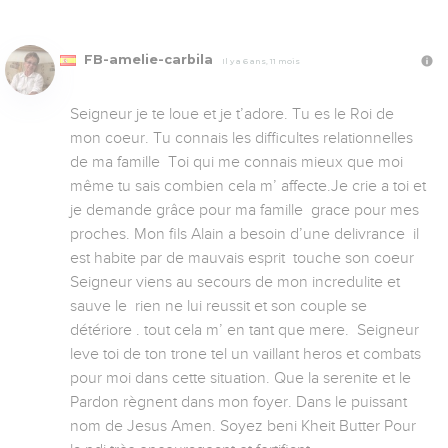
FB-amelie-carbila
Il y a 6 ans, 11 mois
Seigneur je te loue et je t’adore. Tu es le Roi de 
mon coeur. Tu connais les difficultes relationnelles 
de ma famille  Toi qui me connais mieux que moi 
même tu sais combien cela m’ affecte.Je crie a toi et 
je demande grâce pour ma famille  grace pour mes 
proches. Mon fils Alain a besoin d’une delivrance  il 
est habite par de mauvais esprit  touche son coeur 
Seigneur viens au secours de mon incredulite et 
sauve le  rien ne lui reussit et son couple se 
détériore . tout cela m’ en tant que mere.  Seigneur 
leve toi de ton trone tel un vaillant heros et combats 
pour moi dans cette situation. Que la serenite et le 
Pardon règnent dans mon foyer. Dans le puissant 
nom de Jesus Amen. Soyez beni Kheit Butter Pour 