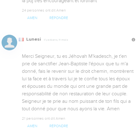
la pdj très encourageant et fortifiant
24 personnes ont dit Amen
AMEN
RÉPONDRE
Lunesi
Il y a 6 ans, 11 mois
Merci Seigneur, tu es Jéhovah M'kadesch, je t'en 
prie de sanctifier Jean-Baptiste l'époux que tu m'a 
donné, fais le revenir sur le droit chemin, montrèrent 
lui ta face et à travers lui je te confie tous les époux 
et épouses du monde qui ont une grande part de 
responsabilité de non restauration de leur couple. 
Seigneur je te prie au nom puissant de ton fils qui a 
tout donné pour que nous ayons la vie. Amen
21 personnes ont dit Amen
AMEN
RÉPONDRE