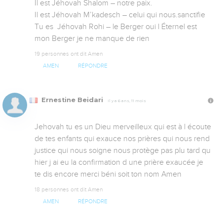
Il est Jéhovah Shalom – notre paix.

Il est Jéhovah M’kadesch – celui qui nous.sanctifie

Tu es  Jéhovah Rohi – le Berger oui l Éternel est 
mon Berger je ne manque de rien
19 personnes ont dit Amen
AMEN
RÉPONDRE
Ernestine Beidari
Il y a 6 ans, 11 mois
Jehovah tu es un Dieu merveilleux qui est à l écoute 
de tes enfants qui exauce nos prières qui nous rend 
justice qui nous soigne nous protège pas plu tard qu 
hier j ai eu la confirmation d une prière exaucée je 
te dis encore merci béni soit ton nom Amen
18 personnes ont dit Amen
AMEN
RÉPONDRE