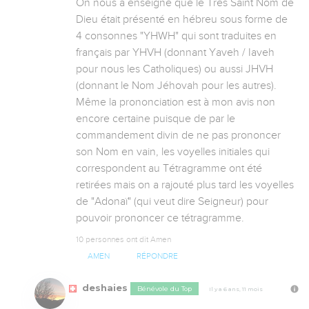
On nous a enseigné que le Très Saint Nom de 
Dieu était présenté en hébreu sous forme de 
4 consonnes "YHWH" qui sont traduites en 
français par YHVH (donnant Yaveh / Iaveh 
pour nous les Catholiques) ou aussi JHVH 
(donnant le Nom Jéhovah pour les autres). 
Même la prononciation est à mon avis non 
encore certaine puisque de par le 
commandement divin de ne pas prononcer 
son Nom en vain, les voyelles initiales qui 
correspondent au Tétragramme ont été 
retirées mais on a rajouté plus tard les voyelles 
de "Adonaï" (qui veut dire Seigneur) pour 
pouvoir prononcer ce tétragramme.
10 personnes ont dit Amen
AMEN
RÉPONDRE
deshaies
Bénévole du Top
Il y a 6 ans, 11 mois