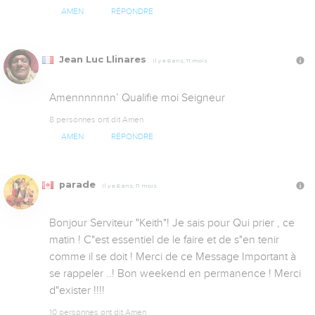
AMEN
RÉPONDRE
Jean Luc Llinares
Il y a 6 ans, 11 mois
Amennnnnnn’ Qualifie moi Seigneur
8 personnes ont dit Amen
AMEN
RÉPONDRE
parade
Il y a 6 ans, 11 mois
Bonjour Serviteur "Keith"! Je sais pour Qui prier , ce 
matin ! C"est essentiel de le faire et de s"en tenir 
comme il se doit ! Merci de ce Message Important à 
se rappeler ..! Bon weekend en permanence ! Merci 
d"exister !!!!
10 personnes ont dit Amen