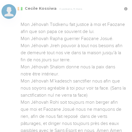
Cecile Kossiwa
Il y a 6 ans, 11 mois
Mon Jéhovah Tsidkenu fait justice à moi et Faozane 
afin que son papa ce souvient de lui.

Mon Jéhovah Rapha guerrier Faozane Josué.

Mon Jéhovah Jireh pouvoir à tout nos besoins afin 
de demeuré tout nos vie dans ta maison jusqu'à la 
fin de nos jours sur terre. 

Mon Jéhovah Shalom donne nous la paix dans 
notre être intérieur.

Mon Jéhovah M’kadesch sanctifier nous afin que 
nous soyons agréable à toi pour voir ta face. (Sans la 
sanctification nul ne verra ta face) 

Mon Jéhovah Rohi soit toujours mon berger afin 
que moi et Faozane Josué nous ne manquons de 
rien, afin de nous fait reposé  dans de verts 
pâturages, et diriger nous toujours près des eaux 
paisibles avec le Saint-Esprit en nous. Amen Amen 