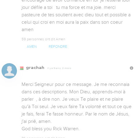
encouragé de avoir confiance en toi  je resterai tour 
jour défile a toi   tu ma force et ma joie. merci 
pasteure de tes soutient avec dieu tout et possible a 
celui qui croi en moi aura la paix dans son coeur 
amen
59 personnes ont dit Amen
AMEN
RÉPONDRE
grachah
Il y a 9 ans, 2 mois
Merci Seigneur pour ce message. Je me reconnaia 
dans ces descriptions. Mon Dieu, apprends-moi à 
parler  , à dire non. Je veux Te plaire et ne plaire 
qu'à Toi seul. Je veux faire Ta volonté et tout ce que 
je fais, ferai Te fasse honneur. Par le nom de Jésus, 
j'ai priê, amen. 

God bless you Rick Warren.