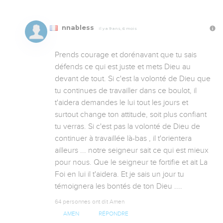
nnabless
Il y a 9 ans, 6 mois
Prends courage et dorénavant que tu sais 
défends ce qui est juste et mets Dieu au 
devant de tout. Si c'est la volonté de Dieu que 
tu continues de travailler dans ce boulot, il 
t'aidera demandes le lui tout les jours et 
surtout change ton attitude, soit plus confiant 
tu verras. Si c'est pas la volonté de Dieu de 
continuer à travaillée là-bas , il t'orientera 
ailleurs ... notre seigneur sait ce qui est mieux 
pour nous. Que le seigneur te fortifie et ait La 
Foi en lui il t'aidera. Et je sais un jour tu 
témoignera les bontés de ton Dieu ....
64 personnes ont dit Amen
AMEN
RÉPONDRE