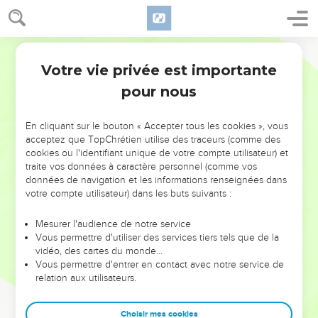
Votre vie privée est importante
pour nous
NE MANQUEZ PAS L’ÉVÉNEMENT
En cliquant sur le bouton « Accepter tous les cookies », vous
DE L’ANNÉE !
acceptez que TopChrétien utilise des traceurs (comme des
cookies ou l'identifiant unique de votre compte utilisateur) et
ET SI LEURS ERREURS POUVAIENT VOUS ÉVITER LES
traite vos données à caractère personnel (comme vos
VOTRES ?
données de navigation et les informations renseignées dans
votre compte utilisateur) dans les buts suivants :
On admire souvent les leaders pour leurs réussites, leur impact,
leur foi ou leur vision. Mais on voit moins les doutes, les erreurs
Mesurer l'audience de notre service
Vous permettre d'utiliser des services tiers tels que de la
et les saisons difficiles qu'ils ont traversés, alors même que ce
vidéo, des cartes du monde…
sont elles qui les ont façonnés.
Vous permettre d'entrer en contact avec notre service de
relation aux utilisateurs.
Dans cette conférence, leaders, entrepreneurs, et responsables
reviennent sur les erreurs marquantes de leur parcours et les
clés pour avancer avec plus de sagesse afin que leurs erreurs
Choisir mes cookies