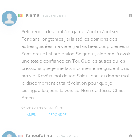
Klama
Il y a 9 ans, 6 mois
Seigneur, aides-moi à regarder à toi et à toi seul. 
Pendant  longtemps j'ai laissé les opinions des 
autres guidées ma vie et j'ai fais beaucoup d'erreurs. 
Sans orgueil ni prétention Seigneur, aide-moi à avoir 
une totale confiance en Toi. Que les autres ou les 
pressions que je me fais moi-même ne guident plus 
ma vie. Revêts moi de ton Saint-Esprit et donne moi 
le discernement et ta révélation pour que je 
distingue toujours ta voix au Nom de Jésus-Christ. 
Amen
67 personnes ont dit Amen
AMEN
RÉPONDRE
fanoufatiha
Il y a 9 ans, 6 mois