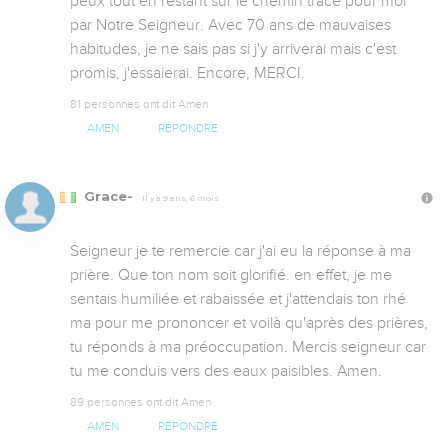
peux tout en restant sur le chemin tracé pour moi 
par Notre Seigneur. Avec 70 ans de mauvaises 
habitudes, je ne sais pas si j'y arriverai mais c'est 
promis, j'essaierai. Encore, MERCI.
81 personnes ont dit Amen
AMEN
RÉPONDRE
Grace-
Il y a 9 ans, 6 mois
Seigneur je te remercie car j'ai eu la réponse à ma 
prière. Que ton nom soit glorifié. en effet, je me 
sentais humiliée et rabaissée et j'attendais ton rhé 
ma pour me prononcer et voilà qu'après des prières, 
tu réponds à ma préoccupation. Mercis seigneur car 
tu me conduis vers des eaux paisibles. Amen.
89 personnes ont dit Amen
AMEN
RÉPONDRE