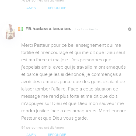
76 personnes ont dit Amen
AMEN
RÉPONDRE
FB.hadassa.kouakou
Il y a 9 ans, 6 mois
Merci Pasteur pour ce bel enseignement qui me 
fortifie et m'encourage et qui me dit que Dieu seul 
est ma force et ma joie. Des personnes que 
j'appelais amis  avec qui je travaille m'ont arnaqués 
et parce que je les ai dénoncé, je commençais a 
avoir des remords parce que des gens disaient de 
laisser tomber l'affaire. Face a cette situation ce 
message me rend plus forte et me dit que dois 
m'appuyer sur Dieu et que Dieu mon sauveur me 
rendra justice face a ces arnaqueurs. Merci encore 
Pasteur et que Dieu vous garde.
94 personnes ont dit Amen
AMEN
RÉPONDRE