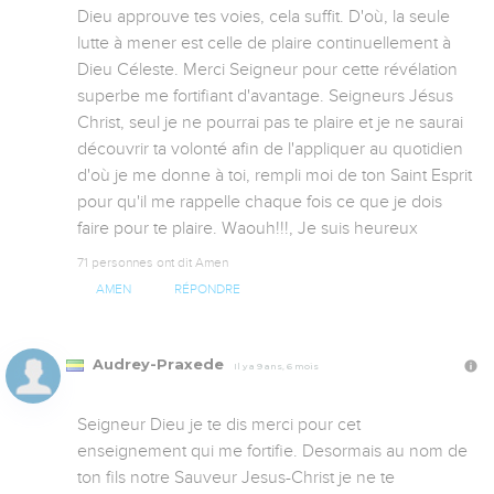
Dieu approuve tes voies, cela suffit. D'où, la seule 
lutte à mener est celle de plaire continuellement à 
Dieu Céleste. Merci Seigneur pour cette révélation 
superbe me fortifiant d'avantage. Seigneurs Jésus 
Christ, seul je ne pourrai pas te plaire et je ne saurai 
découvrir ta volonté afin de l'appliquer au quotidien 
d'où je me donne à toi, rempli moi de ton Saint Esprit 
pour qu'il me rappelle chaque fois ce que je dois 
faire pour te plaire. Waouh!!!, Je suis heureux
71 personnes ont dit Amen
AMEN
RÉPONDRE
Audrey-Praxede
Il y a 9 ans, 6 mois
Seigneur Dieu je te dis merci pour cet 
enseignement qui me fortifie. Desormais au nom de 
ton fils notre Sauveur Jesus-Christ je ne te 