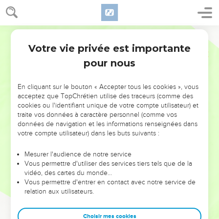
Votre vie privée est importante
pour nous
NE MANQUEZ PAS L’ÉVÉNEMENT
En cliquant sur le bouton « Accepter tous les cookies », vous
DE L’ANNÉE !
acceptez que TopChrétien utilise des traceurs (comme des
cookies ou l'identifiant unique de votre compte utilisateur) et
ET SI LEURS ERREURS POUVAIENT VOUS ÉVITER LES
traite vos données à caractère personnel (comme vos
VOTRES ?
données de navigation et les informations renseignées dans
votre compte utilisateur) dans les buts suivants :
On admire souvent les leaders pour leurs réussites, leur impact,
leur foi ou leur vision. Mais on voit moins les doutes, les erreurs
Mesurer l'audience de notre service
Vous permettre d'utiliser des services tiers tels que de la
et les saisons difficiles qu'ils ont traversés, alors même que ce
vidéo, des cartes du monde…
sont elles qui les ont façonnés.
Vous permettre d'entrer en contact avec notre service de
relation aux utilisateurs.
Dans cette conférence, leaders, entrepreneurs, et responsables
reviennent sur les erreurs marquantes de leur parcours et les
clés pour avancer avec plus de sagesse afin que leurs erreurs
Choisir mes cookies