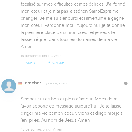
focalisé sur mes difficultés et mes échecs. J'ai fermé 
mon cœur et je n'ai pas laissé ton Saint-Esprit me 
changer. Je me suis endurci et l'amertume a gagné 
mon cœur. Pardonne-moi ! Aujourd'hui, je te donne 
la première place dans mon cœur et je veux te 
laisser régner dans tous les domaines de ma vie. 
Amen.
16 personnes ont dit Amen
AMEN
RÉPONDRE
emeher
Il y a 13 ans, 8 mois
Seigneur tu es bon et plein d´amour. Merci de m
´avoir apporté ce message aujourd´hui. Je te laisse 
diriger ma vie et mon coeur, viens et dirige moi je t
´en  pries. Au nom de Jesus.Amen
45 personnes ont dit Amen