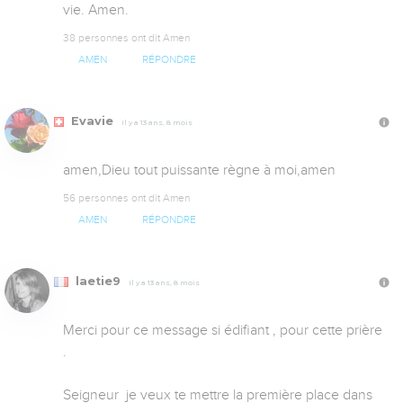
vie. Amen.
38 personnes ont dit Amen
AMEN
RÉPONDRE
Evavie
Il y a 13 ans, 8 mois
amen,Dieu tout puissante règne à moi,amen
56 personnes ont dit Amen
AMEN
RÉPONDRE
laetie9
Il y a 13 ans, 8 mois
Merci pour ce message si édifiant , pour cette prière 
.

Seigneur  je veux te mettre la première place dans 