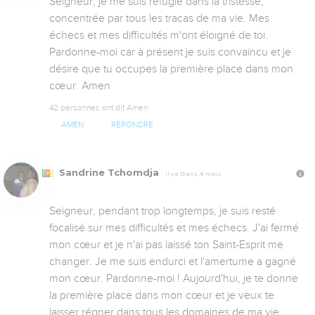
Seigneur, je me suis réfugié dans la tristesse, 
concentrée par tous les tracas de ma vie. Mes 
échecs et mes difficultés m'ont éloigné de toi. 
Pardonne-moi car à présent je suis convaincu et je 
désire que tu occupes la première place dans mon 
cœur. Amen
42 personnes ont dit Amen
AMEN
RÉPONDRE
Sandrine Tchomdja
Il y a 13 ans, 8 mois
Seigneur, pendant trop longtemps, je suis resté 
focalisé sur mes difficultés et mes échecs. J'ai fermé 
mon cœur et je n'ai pas laissé ton Saint-Esprit me 
changer. Je me suis endurci et l'amertume a gagné 
mon cœur. Pardonne-moi ! Aujourd'hui, je te donne 
la première place dans mon cœur et je veux te 
laisser régner dans tous les domaines de ma vie. 