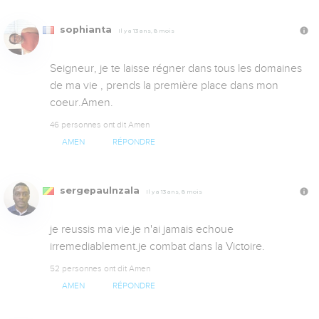
sophianta
Il y a 13 ans, 8 mois
Seigneur, je te laisse régner dans tous les domaines 
de ma vie , prends la première place dans mon 
coeur.Amen.
46 personnes ont dit Amen
AMEN
RÉPONDRE
sergepaulnzala
Il y a 13 ans, 8 mois
je reussis ma vie.je n'ai jamais echoue 
irremediablement.je combat dans la Victoire.
52 personnes ont dit Amen
AMEN
RÉPONDRE