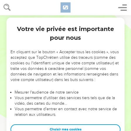
Votre vie privée est importante
pour nous
NE MANQUEZ PAS L’ÉVÉNEMENT
En cliquant sur le bouton « Accepter tous les cookies », vous
DE L’ANNÉE !
acceptez que TopChrétien utilise des traceurs (comme des
cookies ou l'identifiant unique de votre compte utilisateur) et
ET SI LEURS ERREURS POUVAIENT VOUS ÉVITER LES
traite vos données à caractère personnel (comme vos
VOTRES ?
données de navigation et les informations renseignées dans
votre compte utilisateur) dans les buts suivants :
On admire souvent les leaders pour leurs réussites, leur impact,
leur foi ou leur vision. Mais on voit moins les doutes, les erreurs
Mesurer l'audience de notre service
Vous permettre d'utiliser des services tiers tels que de la
et les saisons difficiles qu'ils ont traversés, alors même que ce
vidéo, des cartes du monde…
sont elles qui les ont façonnés.
Vous permettre d'entrer en contact avec notre service de
relation aux utilisateurs.
Dans cette conférence, leaders, entrepreneurs, et responsables
reviennent sur les erreurs marquantes de leur parcours et les
clés pour avancer avec plus de sagesse afin que leurs erreurs
Choisir mes cookies