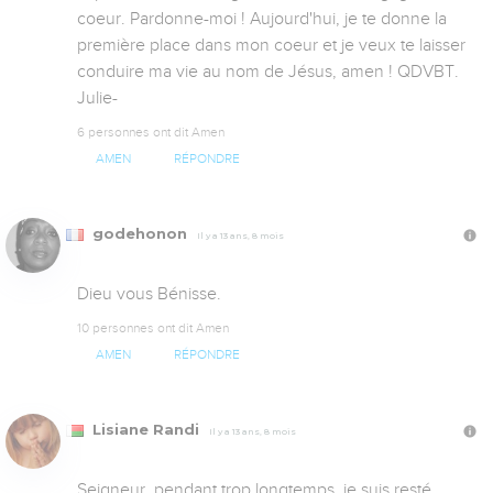
coeur. Pardonne-moi ! Aujourd'hui, je te donne la 
première place dans mon coeur et je veux te laisser 
conduire ma vie au nom de Jésus, amen ! QDVBT. 
Julie-
6 personnes ont dit Amen
AMEN
RÉPONDRE
godehonon
Il y a 13 ans, 8 mois
Dieu vous Bénisse.
10 personnes ont dit Amen
AMEN
RÉPONDRE
Lisiane Randi
Il y a 13 ans, 8 mois
Seigneur, pendant trop longtemps, je suis resté 