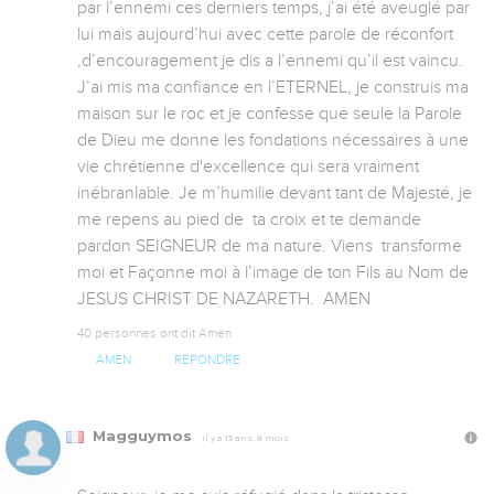
par l’ennemi ces derniers temps, j’ai été aveuglé par 
lui mais aujourd’hui avec cette parole de réconfort 
,d’encouragement je dis a l’ennemi qu’il est vaincu. 
J’ai mis ma confiance en l’ETERNEL, je construis ma 
maison sur le roc et je confesse que seule la Parole 
de Dieu me donne les fondations nécessaires à une 
vie chrétienne d'excellence qui sera vraiment 
inébranlable. Je m’humilie devant tant de Majesté, je 
me repens au pied de  ta croix et te demande 
pardon SEIGNEUR de ma nature. Viens  transforme 
moi et Façonne moi à l’image de ton Fils au Nom de 
40 personnes ont dit Amen
AMEN
RÉPONDRE
Magguymos
Il y a 13 ans, 8 mois