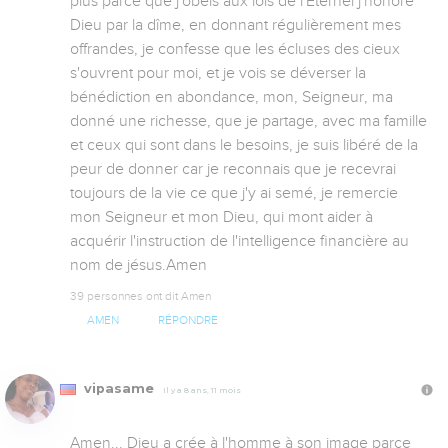
plus parce que j'obéis aux lois de l'Eternel j'honore 
Dieu par la dîme, en donnant régulièrement mes 
offrandes, je confesse que les écluses des cieux 
s'ouvrent pour moi, et je vois se déverser la 
bénédiction en abondance, mon, Seigneur, ma 
donné une richesse, que je partage, avec ma famille 
et ceux qui sont dans le besoins, je suis libéré de la 
peur de donner car je reconnais que je recevrai 
toujours de la vie ce que j'y ai semé, je remercie 
mon Seigneur et mon Dieu, qui mont aider à 
acquérir l'instruction de l'intelligence financière au 
nom de jésus.Amen
39 personnes ont dit Amen
AMEN
RÉPONDRE
vipasame
Il y a 8 ans, 11 mois
Amen... Dieu a crée à l'homme à son image parce 