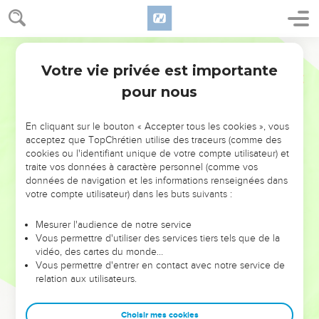
Votre vie privée est importante
pour nous
NE MANQUEZ PAS L’ÉVÉNEMENT
En cliquant sur le bouton « Accepter tous les cookies », vous
DE L’ANNÉE !
acceptez que TopChrétien utilise des traceurs (comme des
cookies ou l'identifiant unique de votre compte utilisateur) et
ET SI LEURS ERREURS POUVAIENT VOUS ÉVITER LES
traite vos données à caractère personnel (comme vos
VOTRES ?
données de navigation et les informations renseignées dans
votre compte utilisateur) dans les buts suivants :
On admire souvent les leaders pour leurs réussites, leur impact,
leur foi ou leur vision. Mais on voit moins les doutes, les erreurs
Mesurer l'audience de notre service
Vous permettre d'utiliser des services tiers tels que de la
et les saisons difficiles qu'ils ont traversés, alors même que ce
vidéo, des cartes du monde…
sont elles qui les ont façonnés.
Vous permettre d'entrer en contact avec notre service de
relation aux utilisateurs.
Dans cette conférence, leaders, entrepreneurs, et responsables
reviennent sur les erreurs marquantes de leur parcours et les
clés pour avancer avec plus de sagesse afin que leurs erreurs
Choisir mes cookies