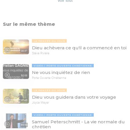
Voir tout
Sur le même thème
LA PENSÉE DU JOUR
Dieu achèvera ce qu'il a commencé en toi
08:37
Stève Rivière
VIDÉO
PORTE OUVERTE CHRÉTIENNE
Ne vous inquiétez de rien
50:08
Porte Ouverte Chrétienne
LA PENSÉE DU JOUR
Dieu vous guidera dans votre voyage
07:43
Joyce Meyer
VIDÉO
PORTE OUVERTE CHRÉTIENNE
Samuel Peterschmitt - La vie normale du
65:58
chrétien