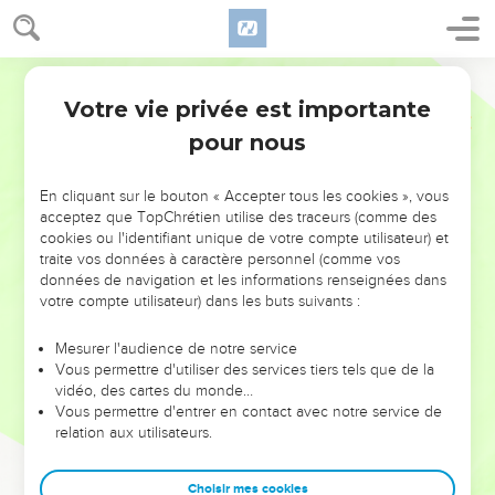
Votre vie privée est importante
pour nous
NE MANQUEZ PAS L’ÉVÉNEMENT
En cliquant sur le bouton « Accepter tous les cookies », vous
DE L’ANNÉE !
acceptez que TopChrétien utilise des traceurs (comme des
cookies ou l'identifiant unique de votre compte utilisateur) et
ET SI LEURS ERREURS POUVAIENT VOUS ÉVITER LES
traite vos données à caractère personnel (comme vos
VOTRES ?
données de navigation et les informations renseignées dans
votre compte utilisateur) dans les buts suivants :
On admire souvent les leaders pour leurs réussites, leur impact,
leur foi ou leur vision. Mais on voit moins les doutes, les erreurs
Mesurer l'audience de notre service
Vous permettre d'utiliser des services tiers tels que de la
et les saisons difficiles qu'ils ont traversés, alors même que ce
vidéo, des cartes du monde…
sont elles qui les ont façonnés.
Vous permettre d'entrer en contact avec notre service de
relation aux utilisateurs.
Dans cette conférence, leaders, entrepreneurs, et responsables
reviennent sur les erreurs marquantes de leur parcours et les
clés pour avancer avec plus de sagesse afin que leurs erreurs
Choisir mes cookies