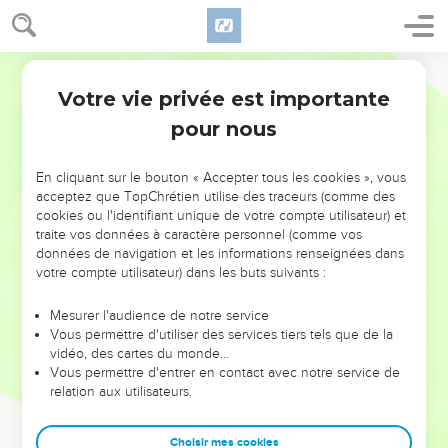
Votre vie privée est importante
pour nous
NE MANQUEZ PAS L’ÉVÉNEMENT
En cliquant sur le bouton « Accepter tous les cookies », vous
DE L’ANNÉE !
acceptez que TopChrétien utilise des traceurs (comme des
cookies ou l'identifiant unique de votre compte utilisateur) et
ET SI LEURS ERREURS POUVAIENT VOUS ÉVITER LES
traite vos données à caractère personnel (comme vos
VOTRES ?
données de navigation et les informations renseignées dans
votre compte utilisateur) dans les buts suivants :
On admire souvent les leaders pour leurs réussites, leur impact,
leur foi ou leur vision. Mais on voit moins les doutes, les erreurs
Mesurer l'audience de notre service
Vous permettre d'utiliser des services tiers tels que de la
et les saisons difficiles qu'ils ont traversés, alors même que ce
vidéo, des cartes du monde…
sont elles qui les ont façonnés.
Vous permettre d'entrer en contact avec notre service de
relation aux utilisateurs.
Dans cette conférence, leaders, entrepreneurs, et responsables
reviennent sur les erreurs marquantes de leur parcours et les
clés pour avancer avec plus de sagesse afin que leurs erreurs
Choisir mes cookies