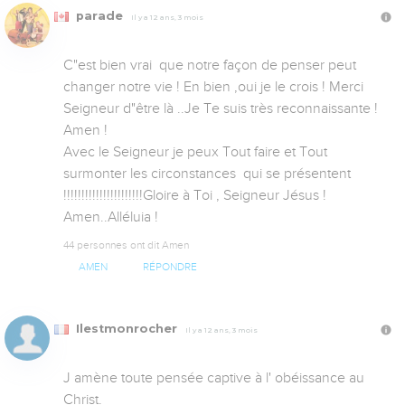
parade
Il y a 12 ans, 3 mois
C"est bien vrai  que notre façon de penser peut 
changer notre vie ! En bien ,oui je le crois ! Merci 
Seigneur d"être là ..Je Te suis très reconnaissante ! 
Amen !

Avec le Seigneur je peux Tout faire et Tout 
surmonter les circonstances  qui se présentent 
!!!!!!!!!!!!!!!!!!!!!!Gloire à Toi , Seigneur Jésus ! 
Amen..Alléluia !
44 personnes ont dit Amen
AMEN
RÉPONDRE
Ilestmonrocher
Il y a 12 ans, 3 mois
J amène toute pensée captive à l' obéissance au 
Christ.