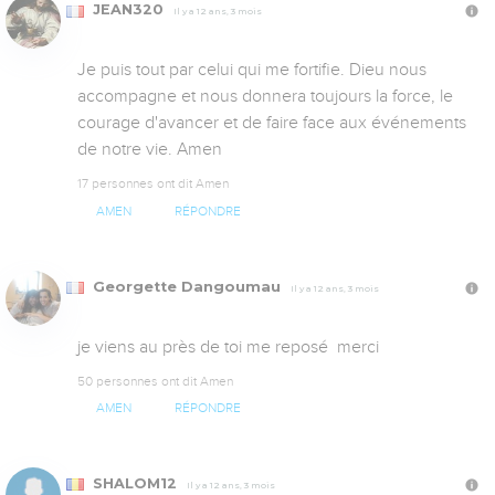
JEAN320
Il y a 12 ans, 3 mois
Je puis tout par celui qui me fortifie. Dieu nous 
accompagne et nous donnera toujours la force, le 
courage d'avancer et de faire face aux événements 
de notre vie. Amen
17 personnes ont dit Amen
AMEN
RÉPONDRE
Georgette Dangoumau
Il y a 12 ans, 3 mois
je viens au près de toi me reposé  merci
50 personnes ont dit Amen
AMEN
RÉPONDRE
SHALOM12
Il y a 12 ans, 3 mois