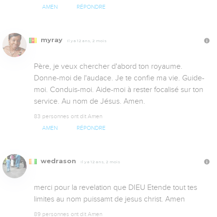
AMEN
RÉPONDRE
myray
Il y a 12 ans, 2 mois
Père, je veux chercher d'abord ton royaume. 
Donne-moi de l'audace. Je te confie ma vie. Guide-
moi. Conduis-moi. Aide-moi à rester focalisé sur ton 
service. Au nom de Jésus. Amen.
83 personnes ont dit Amen
AMEN
RÉPONDRE
wedrason
Il y a 12 ans, 2 mois
merci pour la revelation que DIEU Etende tout tes 
limites au nom puissamt de jesus christ. Amen
89 personnes ont dit Amen