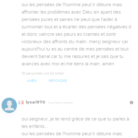
oui les pensées de l'homme peut lr détuire mais 
affronter les problèmes avec Dieu en ayant des 
pensées pures et saines ne peut que l'aider à 
surmonter tout et a écarter des pensées négatives d 
et donc vaincre ses peurs es craintes et sortir 
victorieux des affronts du malin. merçi seigneur car 
aujourd'hui tu es au centre de mes pensées et tout 
devient banal car tu me rassures et je sais que tu 
avances avec moi et me tiens la main..amen
19 personnes ont dit Amen
AMEN
RÉPONDRE
lysa1970
Il y a 12 ans, 3 mois
oui seigneur, je te rend grâce de ce que tu parles à 
tes enfants...

oui les pensées de l'homme peut lr détuire mais 