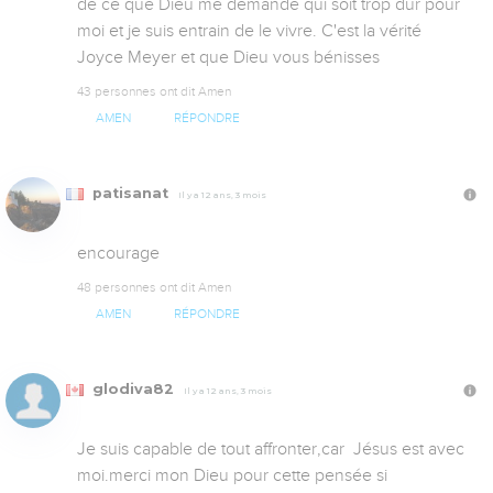
de ce que Dieu me demande qui soit trop dur pour 
moi et je suis entrain de le vivre. C'est la vérité 
Joyce Meyer et que Dieu vous bénisses
43 personnes ont dit Amen
AMEN
RÉPONDRE
patisanat
Il y a 12 ans, 3 mois
encourage
48 personnes ont dit Amen
AMEN
RÉPONDRE
glodiva82
Il y a 12 ans, 3 mois
Je suis capable de tout affronter,car  Jésus est avec 
moi.merci mon Dieu pour cette pensée si 