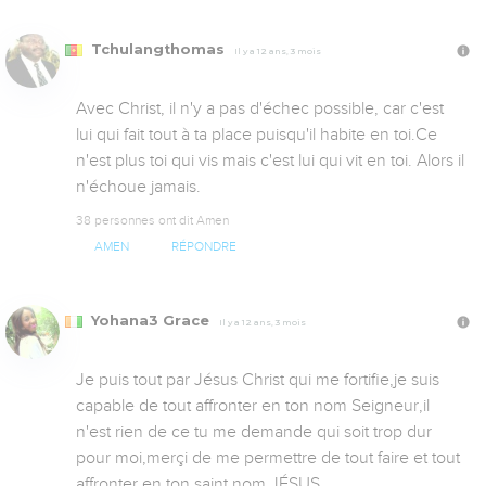
Tchulangthomas
Il y a 12 ans, 3 mois
Avec Christ, il n'y a pas d'échec possible, car c'est  
lui qui fait tout à ta place puisqu'il habite en toi.Ce 
n'est plus toi qui vis mais c'est lui qui vit en toi. Alors il 
n'échoue jamais.
38 personnes ont dit Amen
AMEN
RÉPONDRE
Yohana3 Grace
Il y a 12 ans, 3 mois
Je puis tout par Jésus Christ qui me fortifie,je suis 
capable de tout affronter en ton nom Seigneur,il 
n'est rien de ce tu me demande qui soit trop dur 
pour moi,merçi de me permettre de tout faire et tout 
affronter en ton saint nom JÉSUS.